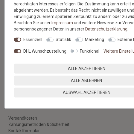
berechtigten Interesses erfolgen. Die Zustimmung kann erteilt 
abgelehnt werden. Es besteht das Recht, nicht einzuwilligen und
Einwilligung zu einem späteren Zeitpunkt zu ändern oder zu wi
Beachten Sie unser
Impressum
und weitere Hinweise zur Verw
BESUCHEN SIE AUCH
personenbezogener Daten in unserer
Daten­schutz­erklärung
.
UNSEREN BLOG
Essenziell
Statistik
Marketing
Externe
DHL Wunschzustellung
Funktional
Weitere Einstel
Alles über unsere Produkte, Verlegetipps und neueste
Entdeckungen.
ALLE AKZEPTIEREN
ZUM BLOG
ALLE ABLEHNEN
AUSWAHL AKZEPTIEREN
SERVICE & HILFE
Versandkosten
Zahlungsmethoden & Sicherheit
Kontaktformular