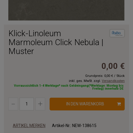
Klick-Linoleum
Marmoleum Click Nebula |
Muster
0,00 €
Grundpreis:
0,00 €
/
Stück
inkl. ges. MwSt. zzgl.
Versandkosten
Vorraussichtlich 1-4 Werktage* nach Geldeingang(*Werktage: Montag bis
Freitag) innerhalb DE
IN DEN WARENKORB
ARTIKEL MERKEN
Artikel-Nr.:
NEW-138615