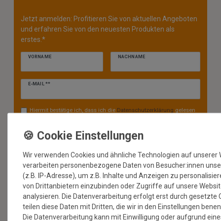
Jetzt anmelden: Profitieren Sie von aktuellen Angeboten
und erfahren Sie von den neuesten Produkten als
erstes.*
VORNAME
NACHNAME
Newsletter
E-MAIL **
Honig
Hiermit bestätige ich, dass ich die
Daten­schutz­erklärung
gelesen
habe. Meine Einwilligung kann ich jederzeit widerrufen.**
ABONNIEREN
Wir verwenden Cookies und ähnliche Technologien auf unserer
** Hierbei handelt es sich um ein Pflichtfeld.
verarbeiten personenbezogene Daten von Besucher:innen unse
(z.B. IP-Adresse), um z.B. Inhalte und Anzeigen zu personalisie
* Mit der Anmeldung für den Newsletter erklären Sie sich damit
von Drittanbietern einzubinden oder Zugriffe auf unsere Websi
einverstanden, dass wir Ihnen regelmäßig Informationen zu unserem
Sortiment per E-Mail zuschicken. Den Newsletter können Sie jederzeit
analysieren. Die Datenverarbeitung erfolgt erst durch gesetzte 
kostenlos wieder abmelden.
teilen diese Daten mit Dritten, die wir in den Einstellungen bene
Die Datenverarbeitung kann mit Einwilligung oder aufgrund eine