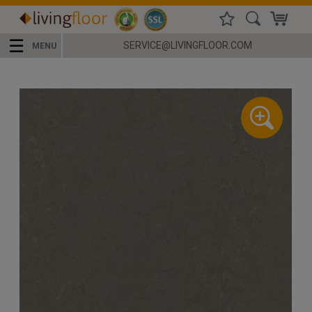
☰
SERVICE@LIVINGFLOOR.COM
MENU