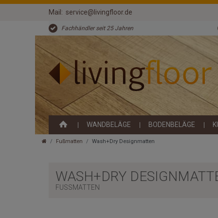
Mail:
service@livingfloor.de
Fachhändler seit 25 Jahren
WANDBELÄGE
BODENBELÄGE
K
Fußmatten
Wash+Dry Designmatten
WASH+DRY DESIGNMATT
FUSSMATTEN