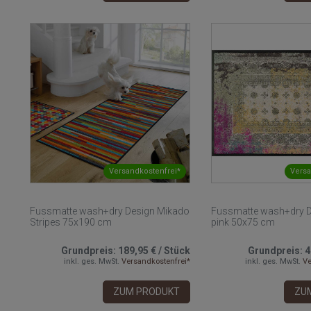
Versandkostenfrei*
Versa
Fussmatte wash+dry Design Mikado
Fussmatte wash+dry D
Stripes 75x190 cm
pink 50x75 cm
Grundpreis:
189,95 €
/
Stück
Grundpreis:
4
inkl. ges. MwSt.
Versandkostenfrei*
inkl. ges. MwSt.
Ve
ZUM PRODUKT
ZU