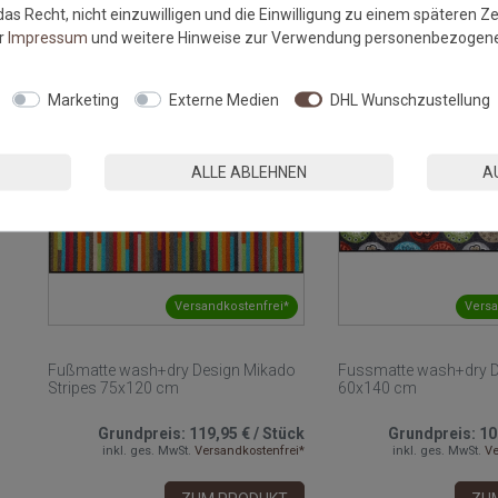
as Recht, nicht einzuwilligen und die Einwilligung zu einem späteren Z
ZUM PRODUKT
ZU
er
Impressum
und weitere Hinweise zur Verwendung personenbezogene
Marketing
Externe Medien
DHL Wunschzustellung
ALLE ABLEHNEN
A
Versandkostenfrei*
Versa
Fußmatte wash+dry Design Mikado
Fussmatte wash+dry D
Stripes 75x120 cm
60x140 cm
Grundpreis:
119,95 €
/
Stück
Grundpreis:
10
inkl. ges. MwSt.
Versandkostenfrei*
inkl. ges. MwSt.
Ve