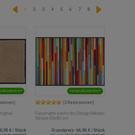
1
2
3
4
5
6
7
8
ndkostenfrei*
Versandkostenfrei*
nsionen)
(3 Rezensionen)
riginal
Fussmatte wash+dry Design Mikado
Stripes 60x85 cm
0,95 €
/
Stück
Grundpreis:
66,95 €
/
Stück
rsandkostenfrei*
inkl. ges. MwSt.
Versandkostenfrei*