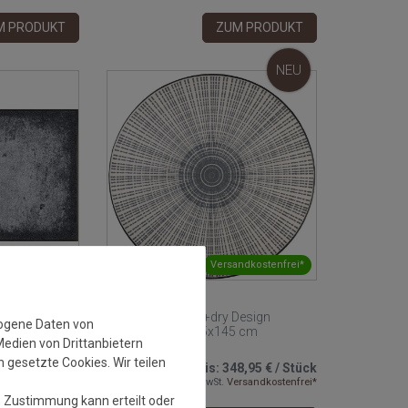
M PRODUKT
ZUM PRODUKT
NEU
ndkostenfrei*
Versandkostenfrei*
Design
Fussmatte wash+dry Design
zogene Daten von
0 cm
Cascara grey 145x145 cm
Medien von Drittanbietern
 gesetzte Cookies. Wir teilen
9,95 €
/
Stück
Grundpreis:
348,95 €
/
Stück
rsandkostenfrei*
inkl. ges. MwSt.
Versandkostenfrei*
e Zustimmung kann erteilt oder