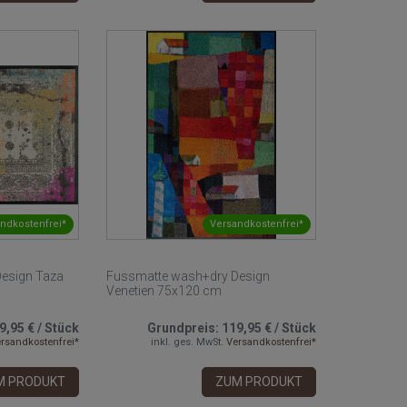
ndkostenfrei*
Versandkostenfrei*
esign Taza
Fussmatte wash+dry Design
Venetien 75x120 cm
9,95 €
/
Stück
Grundpreis:
119,95 €
/
Stück
rsandkostenfrei*
inkl. ges. MwSt.
Versandkostenfrei*
M PRODUKT
ZUM PRODUKT