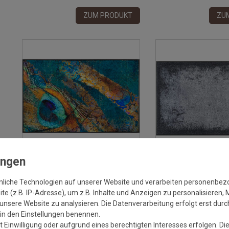
ZUM PRODUKT
ZU
Versandkostenfrei*
Versa
Fussmatte wash+dry Design Exotic
Fussmatte wash+dry 
nliche Technologien auf unserer Website und verarbeiten personenbe
Pavo 75x120 cm
Shades of Grey 75x12
e (z.B. IP-Adresse), um z.B. Inhalte und Anzeigen zu personalisieren, 
unsere Website zu analysieren. Die Datenverarbeitung erfolgt erst durch
Grundpreis:
119,95 €
/
Stück
Grundpreis:
11
r in den Einstellungen benennen.
inkl. ges. MwSt.
Versandkostenfrei*
inkl. ges. MwSt.
Ve
 Einwilligung oder aufgrund eines berechtigten Interesses erfolgen. Di