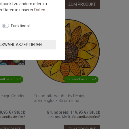
eitpunkt zu ändern oder zu
M PRODUKT
ZUM PRODUKT
r Daten in unserer
Daten­
Funktional
USWAHL AKZEPTIEREN
ndkostenfrei*
Versandkostenfrei*
esign Coralis
Fussmatte wash+dry Design
Sonnenglück 85 cm rund
9,95 €
/
Stück
Grundpreis:
119,95 €
/
Stück
rsandkostenfrei*
inkl. ges. MwSt.
Versandkostenfrei*