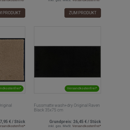
rsandkostenfrei*
inkl. ges. MwSt.
Versandkostenfrei*
M PRODUKT
ZUM PRODUKT
ndkostenfrei*
Versandkostenfrei*
riginal
Fussmatte wash+dry Original Raven
Black 35x75 cm
7,95 €
/
Stück
Grundpreis:
26,45 €
/
Stück
rsandkostenfrei*
inkl. ges. MwSt.
Versandkostenfrei*