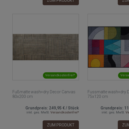
ZUM PRODUKT
ZU
Versandkostenfrei*
Versa
Fußmatte wash+dry Decor Canvas
Fussmatte wash+dry 
80x200 cm
75x120 cm
Grundpreis:
249,95 €
/
Stück
Grundpreis:
11
inkl. ges. MwSt.
Versandkostenfrei*
inkl. ges. MwSt.
Ve
ZUM PRODUKT
ZU