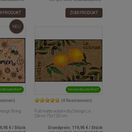
M PRODUKT
ZUM PRODUKT
NEU
ndkostenfrei*
Versandkostenfrei*
nsionen)
(4 Rezensionen)
esign Bring
Fußmatte wash+dry Design Le
Citron 75x120 cm
9,95 €
/
Stück
Grundpreis:
119,95 €
/
Stück