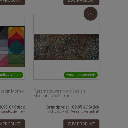
M PRODUKT
ZUM PRODUKT
NEU
ndkostenfrei*
Versandkostenfrei*
Design Momix
Fussmatte wash+dry Design
Madhana 75x190 cm
9,95 €
/
Stück
Grundpreis:
189,95 €
/
Stück
rsandkostenfrei*
inkl. ges. MwSt.
Versandkostenfrei*
M PRODUKT
ZUM PRODUKT