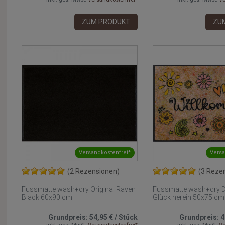
ZUM PRODUKT
ZU
Versandkostenfrei*
Versa
(2 Rezensionen)
(3 Reze
Fussmatte wash+dry Original Raven
Fussmatte wash+dry D
Black 60x90 cm
Glück herein 50x75 cm
Grundpreis:
54,95 €
/
Stück
Grundpreis:
4