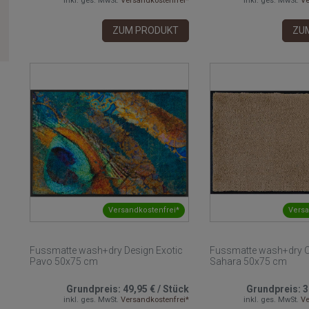
inkl. ges. MwSt.
Versandkostenfrei*
inkl. ges. MwSt.
Ve
ZUM PRODUKT
ZU
Versandkostenfrei*
Versa
Fussmatte wash+dry Design Exotic
Fussmatte wash+dry O
Pavo 50x75 cm
Sahara 50x75 cm
Grundpreis:
49,95 €
/
Stück
Grundpreis:
3
inkl. ges. MwSt.
Versandkostenfrei*
inkl. ges. MwSt.
Ve