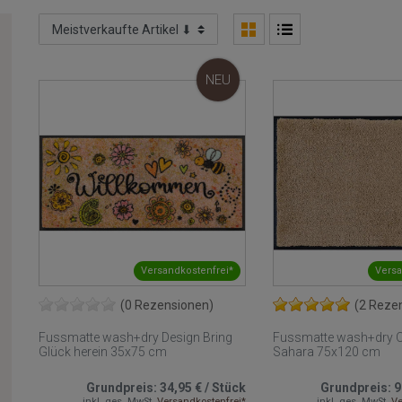
NEU
Versandkostenfrei*
Versa
(0 Rezensionen)
(2 Reze
Fussmatte wash+dry Design Bring
Fussmatte wash+dry O
Glück herein 35x75 cm
Sahara 75x120 cm
Grundpreis:
34,95 €
/
Stück
Grundpreis:
9
inkl. ges. MwSt.
Versandkostenfrei*
inkl. ges. MwSt.
Ve