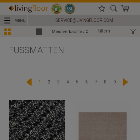
☰
SERVICE@LIVINGFLOOR.COM
MENU
Filtern
FUSSMATTEN
1
2
3
4
5
6
7
8
9