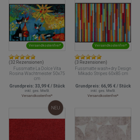
Versandkostenfrei*
Versandkostenfrei*
(32 Rezensionen)
(3 Rezensionen)
Fussmatte La Dolce Vita
Fussmatte wash+dry Design
Rosina Wachtmeister 50x75
Mikado Stripes 60x85 cm
cm
Grundpreis:
33,99 €
/
Stück
Grundpreis:
66,95 €
/
Stück
inkl. ges. MwSt.
inkl. ges. MwSt.
Versandkostenfrei*
Versandkostenfrei*
NEU