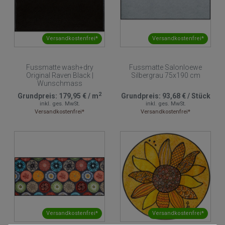
Versandkostenfrei*
Versandkostenfrei*
Fussmatte wash+dry
Fussmatte Salonloewe
Original Raven Black |
Silbergrau 75x190 cm
Wunschmass
2
Grundpreis:
179,95 €
/
m
Grundpreis:
93,68 €
/
Stück
inkl. ges. MwSt.
inkl. ges. MwSt.
Versandkostenfrei*
Versandkostenfrei*
Versandkostenfrei*
Versandkostenfrei*