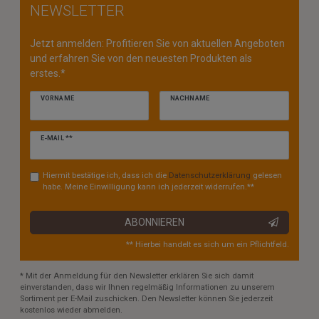
NEWSLETTER
Jetzt anmelden: Profitieren Sie von aktuellen Angeboten
und erfahren Sie von den neuesten Produkten als
erstes.*
VORNAME
NACHNAME
Newsletter
E-MAIL **
Honig
Hiermit bestätige ich, dass ich die
Daten­schutz­erklärung
gelesen
habe. Meine Einwilligung kann ich jederzeit widerrufen.**
ABONNIEREN
** Hierbei handelt es sich um ein Pflichtfeld.
* Mit der Anmeldung für den Newsletter erklären Sie sich damit
einverstanden, dass wir Ihnen regelmäßig Informationen zu unserem
Sortiment per E-Mail zuschicken. Den Newsletter können Sie jederzeit
kostenlos wieder abmelden.