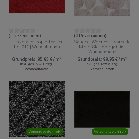
(0 Rezensionen)
(0 Rezensionen)
Fussmatte Proper Tex Uni
Schöner Wohnen Fussmatte
Rot 011 | Wunschmass
Miami Steine beige 006 |
Wunschmass
2
2
Grundpreis:
95,95 €
/
m
Grundpreis:
99,95 €
/
m
inkl. ges. MwSt.
zzgl.
inkl. ges. MwSt.
zzgl.
Versandkosten
Versandkosten
Versandkostenfrei*
Versandkostenfrei*