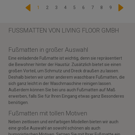
1
2
3
4
5
6
7
8
9
FUSSMATTEN VON LIVING FLOOR GMBH
Fußmatten in großer Auswahl
Eine einladende Fußmatte ist wichtig, denn sie repräsentiert
die Bewohner hinter der Haustür. Zusätzlich bietet sie einen
großen Vorteil, um Schmutz und Dreck draußen zu lassen.
Deshalb bieten wir unter anderem waschbare Fußmatten, die
sich ganz leicht in der Waschmaschine reinigen lassen.
Außerdem können Sie bei uns auch Fußmatten auf Maß
erwerben, falls Sie für Ihren Eingang etwas ganz Besonderes
benötigen.
Fußmatten mit tollen Motiven
Neben zeitlosen und einfarbigen Modellen bieten wir auch
eine große Auswahl an sowohl schönen als auch
humoristischen Motiven. Setzen Sie mit Ihrer Fußmatte ein