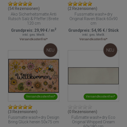
(54 Rezensionen)
(2 Rezensionen)
Ako Sicherheitsmatte Anti
Fussmatte wash+dry
Rutsch Salz & Pfeffer | Breite:
Original Raven Black 60x90
120 cm
cm
2
Grundpreis:
29,99 €
/
m
Grundpreis:
54,95 €
/
Stück
inkl. ges. MwSt.
inkl. ges. MwSt.
Versandkostenfrei*
Versandkostenfrei*
NEU
NEU
Versandkostenfrei*
Versandkostenfrei*
(3 Rezensionen)
(0 Rezensionen)
Fussmatte wash+dry Design
Fußmatte wash+dry Eco
Bring Glück herein 50x75 cm
Original Whipped Cream
60x180 cm