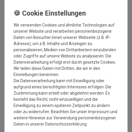
Fussmatte wash+dry Design
Fussmatte wash+dry Design
Coralis 60x140 cm
Sonnenglück 85 cm rund
Wir verwenden Cookies und ähnliche Technologien auf
Grundpreis:
109,95 €
/
Grundpreis:
119,95 €
/
Stück
Stück
unserer Website und verarbeiten personenbezogene
inkl. ges. MwSt.
inkl. ges. MwSt.
Daten von Besucher:innen unserer Webseite (z.B. IP-
Versandkostenfrei*
Versandkostenfrei*
Adresse), um z.B. Inhalte und Anzeigen zu
personalisieren, Medien von Drittanbietern einzubinden
NEU
oder Zugriffe auf unsere Website zu analysieren. Die
Datenverarbeitung erfolgt erst durch gesetzte Cookies.
Wir teilen diese Daten mit Dritten, die wir in den
Einstellungen benennen.
Die Datenverarbeitung kann mit Einwilligung oder
aufgrund eines berechtigten Interesses erfolgen. Die
Zustimmung kann erteilt oder abgelehnt werden. Es
besteht das Recht, nicht einzuwilligen und die
Versandkostenfrei*
Versandkostenfrei*
Einwilligung zu einem späteren Zeitpunkt zu ändern
oder zu widerrufen. Beachten Sie unser
Impressum
und
Fußmatte wash+dry Decor
Fußmatte wash+dry Decor
weitere Hinweise zur Verwendung personenbezogener
Canvas 80x200 cm
Gentle Blocks 70x120 cm
Daten in unserer
Daten­schutz­erklärung
.