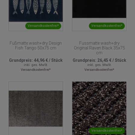
Versandkostenfrei*
Versandkostenfrei*
Fußmatte wash+dry Design
Fussmatte wash+dry
Fish Tango 50x75 cm
Original Raven Black 35x75
cm
Grundpreis:
44,96 €
/
Stück
Grundpreis:
26,45 €
/
Stück
inkl. ges. MwSt.
inkl. ges. MwSt.
Versandkostenfrei*
Versandkostenfrei*
Versandkostenfrei*