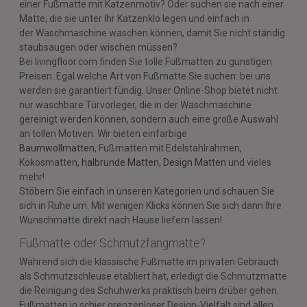
einer Fußmatte mit Katzenmotiv? Oder suchen sie nach einer
Matte, die sie unter Ihr Katzenklo legen und einfach in
der Waschmaschine waschen können, damit Sie nicht ständig
staubsaugen oder wischen müssen?
Bei livingfloor.com finden Sie tolle Fußmatten zu günstigen
Preisen. Egal welche Art von Fußmatte Sie suchen: bei uns
werden sie garantiert fündig. Unser Online-Shop bietet nicht
nur waschbare Türvorleger, die in der Waschmaschine
gereinigt werden können, sondern auch eine große Auswahl
an tollen Motiven. Wir bieten einfarbige
Baumwollmatten
, Fußmatten mit Edelstahlrahmen,
Kokosmatten,
halbrunde Matten
,
Design Matten
und vieles
mehr!
Stöbern Sie einfach in unseren Kategorien und schauen Sie
sich in Ruhe um. Mit wenigen Klicks können Sie sich dann Ihre
Wunschmatte direkt nach Hause liefern lassen!
Fußmatte oder Schmutzfangmatte?
Während sich die klassische Fußmatte im privaten Gebrauch
als Schmutzschleuse etabliert hat, erledigt die Schmutzmatte
die Reinigung des Schuhwerks praktisch beim drüber gehen.
Fußmatten in schier grenzenloser Design-Vielfalt sind allen