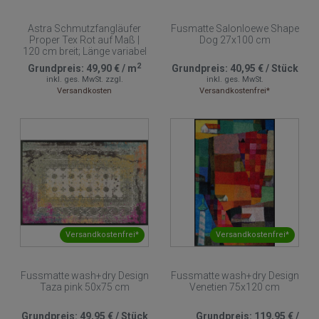
Astra Schmutzfangläufer
Fusmatte Salonloewe Shape
Proper Tex Rot auf Maß |
Dog 27x100 cm
120 cm breit; Länge variabel
2
Grundpreis:
49,90 €
/
m
Grundpreis:
40,95 €
/
Stück
inkl. ges. MwSt.
zzgl.
inkl. ges. MwSt.
Versandkosten
Versandkostenfrei*
Versandkostenfrei*
Versandkostenfrei*
Fussmatte wash+dry Design
Fussmatte wash+dry Design
Taza pink 50x75 cm
Venetien 75x120 cm
Grundpreis:
49,95 €
/
Stück
Grundpreis:
119,95 €
/