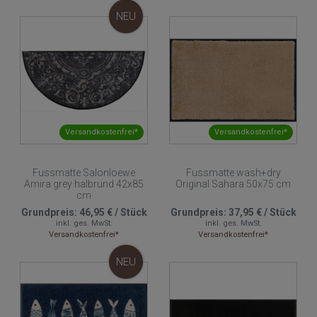
NEU
Versandkostenfrei*
Versandkostenfrei*
Fussmatte Salonloewe
Fussmatte wash+dry
Amira grey halbrund 42x85
Original Sahara 50x75 cm
cm
Grundpreis:
46,95 €
/
Stück
Grundpreis:
37,95 €
/
Stück
inkl. ges. MwSt.
inkl. ges. MwSt.
Versandkostenfrei*
Versandkostenfrei*
NEU