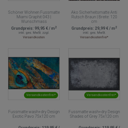
Schöner Wohnen Fussmatte
Ako Sicherheitsmatte Anti
Miami Graphit 043 |
Rutsch Braun | Breite: 120
Wunschmass
cm
2
2
Grundpreis:
99,95 €
/
m
Grundpreis:
29,99 €
/
m
inkl. ges. MwSt.
zzgl.
inkl. ges. MwSt.
Versandkosten
Versandkostenfrei*
Versandkostenfrei*
Versandkostenfrei*
Fussmatte wash+dry Design
Fussmatte wash+dry Design
Exotic Pavo 75x120 cm
Shades of Grey 75x120 cm
Grundpreis:
119,95 €
/
Grundpreis:
119,95 €
/