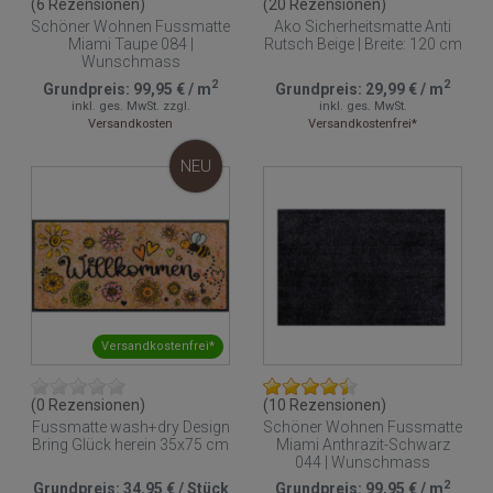
(6 Rezensionen)
(20 Rezensionen)
Schöner Wohnen Fussmatte
Ako Sicherheitsmatte Anti
Miami Taupe 084 |
Rutsch Beige | Breite: 120 cm
Wunschmass
2
2
Grundpreis:
99,95 €
/
m
Grundpreis:
29,99 €
/
m
inkl. ges. MwSt.
zzgl.
inkl. ges. MwSt.
Versandkosten
Versandkostenfrei*
NEU
Versandkostenfrei*
(0 Rezensionen)
(10 Rezensionen)
Fussmatte wash+dry Design
Schöner Wohnen Fussmatte
Bring Glück herein 35x75 cm
Miami Anthrazit-Schwarz
044 | Wunschmass
2
Grundpreis:
34,95 €
/
Stück
Grundpreis:
99,95 €
/
m