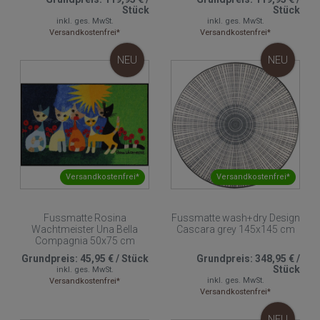
Stück
Stück
inkl. ges. MwSt.
inkl. ges. MwSt.
Versandkostenfrei*
Versandkostenfrei*
NEU
NEU
Versandkostenfrei*
Versandkostenfrei*
Fussmatte Rosina
Fussmatte wash+dry Design
Wachtmeister Una Bella
Cascara grey 145x145 cm
Compagnia 50x75 cm
Grundpreis:
45,95 €
/
Stück
Grundpreis:
348,95 €
/
Stück
inkl. ges. MwSt.
inkl. ges. MwSt.
Versandkostenfrei*
Versandkostenfrei*
NEU