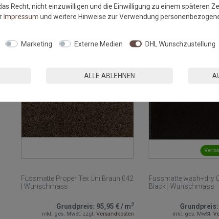
inkl. ges. MwSt.
Versandkostenfrei*
inkl. ges. MwSt.
zzg
as Recht, nicht einzuwilligen und die Einwilligung zu einem späteren Z
er
Impressum
und weitere Hinweise zur Verwendung personenbezogene
ZUM PRODUKT
ZU
Marketing
Externe Medien
DHL Wunschzustellung
NEU
ALLE ABLEHNEN
A
Versa
Fussmatte Proper Tex Uni Braun 042
Fussmatte wash+dry O
| Wunschmass
Black | Wunschmass
2
Grundpreis:
95,95 €
/
m
Grundpreis
inkl. ges. MwSt.
zzgl.
Versandkosten
inkl. ges. MwSt.
Ve