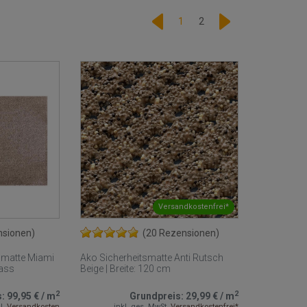
1
2
Versandkostenfrei*
nsionen)
(20 Rezensionen)
matte Miami
Ako Sicherheitsmatte Anti Rutsch
ass
Beige | Breite: 120 cm
2
2
s:
99,95 €
/
m
Grundpreis:
29,99 €
/
m
l.
Versandkosten
inkl. ges. MwSt.
Versandkostenfrei*