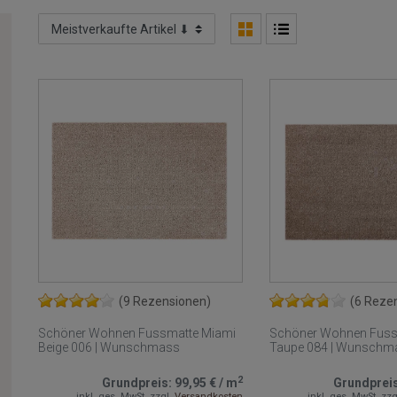
(9 Rezensionen)
(6 Reze
Schöner Wohnen Fussmatte Miami
Schöner Wohnen Fuss
Beige 006 | Wunschmass
Taupe 084 | Wunschm
2
Grundpreis:
99,95 €
/
m
Grundprei
inkl. ges. MwSt.
zzgl.
Versandkosten
inkl. ges. MwSt.
zzg