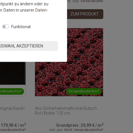
l.
Versandkosten
inkl. ges. MwSt.
zzgl.
Versandkosten
eitpunkt zu ändern oder zu
r Daten in unserer
Daten­
M PRODUKT
ZUM PRODUKT
Funktional
USWAHL AKZEPTIEREN
ndkostenfrei*
Versandkostenfrei*
riginal Raven
Ako Sicherheitsmatte Anti Rutsch
Rot | Breite: 120 cm
2
2
:
179,95 €
/
m
Grundpreis:
29,99 €
/
m
rsandkostenfrei*
inkl. ges. MwSt.
Versandkostenfrei*