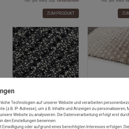
inkl. ges. MwSt.
zzgl.
Versandkosten
inkl. ges. MwSt.
Ve
ZUM PRODUKT
ZU
Versandkostenfrei*
(54 Rezensionen)
(5 Reze
nliche Technologien auf unserer Website und verarbeiten personenbe
e (z.B. IP-Adresse), um z.B. Inhalte und Anzeigen zu personalisieren, 
Ako Sicherheitsmatte Anti Rutsch
Schöner Wohnen Fuss
Salz & Pfeffer | Breite: 120 cm
Punkte Beige 006 | W
unsere Website zu analysieren. Die Datenverarbeitung erfolgt erst durch
r in den Einstellungen benennen.
2
Grundpreis:
29,99 €
/
m
Grundprei
 Einwilligung oder aufgrund eines berechtigten Interesses erfolgen. Di