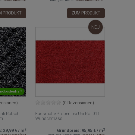
M PRODUKT
ZUM PRODUKT
NEU
ndkostenfrei*
ensionen)
(0 Rezensionen)
nti Rutsch
Fussmatte Proper Tex Uni Rot 011 |
cm
Wunschmass
2
2
s:
29,99 €
/
m
Grundpreis:
95,95 €
/
m