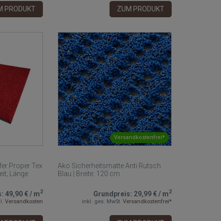
M PRODUKT
ZUM PRODUKT
Versandkostenfrei*
er Proper Tex
Ako Sicherheitsmatte Anti Rutsch
eit; Länge
Blau | Breite: 120 cm
2
2
s:
49,90 €
/
m
Grundpreis:
29,99 €
/
m
l.
Versandkosten
inkl. ges. MwSt.
Versandkostenfrei*