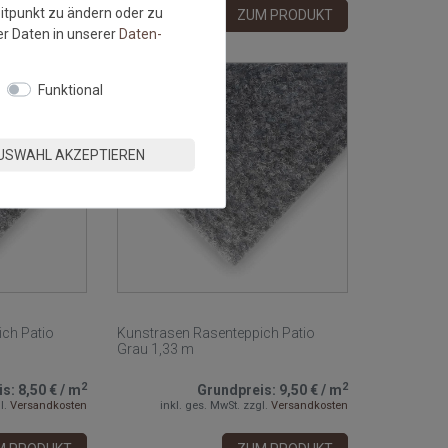
eitpunkt zu ändern oder zu
M PRODUKT
ZUM PRODUKT
r Daten in unserer
Daten­
Funktional
USWAHL AKZEPTIEREN
ch Patio
Kunstrasen Rasenteppich Patio
Grau 1,33 m
2
2
is:
8,50 €
/
m
Grundpreis:
9,50 €
/
m
l.
Versandkosten
inkl. ges. MwSt.
zzgl.
Versandkosten