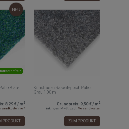
NEU
ndkostenfrei*
Patio Blau-
Kunstrasen Rasenteppich Patio
Grau 1,00 m
2
2
is:
8,29 €
/
m
Grundpreis:
9,50 €
/
m
rsandkostenfrei*
inkl. ges. MwSt.
zzgl.
Versandkosten
M PRODUKT
ZUM PRODUKT