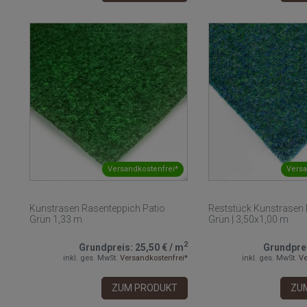
Versandkostenfrei*
Versa
Kunstrasen Rasenteppich Patio
Reststück Kunstrasen 
Grün 1,33 m
Grün | 3,50x1,00 m
2
Grundpreis:
25,50 €
/
m
Grundpre
inkl. ges. MwSt.
Versandkostenfrei*
inkl. ges. MwSt.
Ve
ZUM PRODUKT
ZU