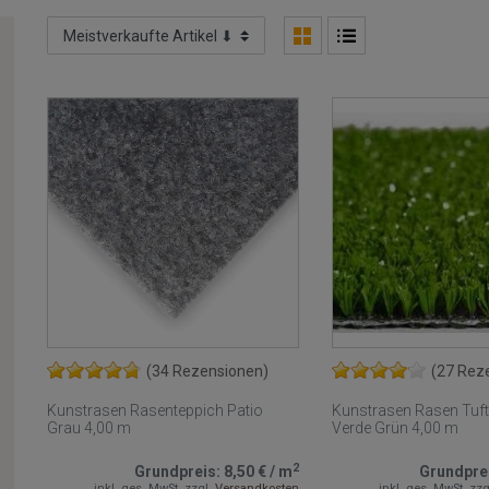
(34 Rezensionen)
(27 Rez
Kunstrasen Rasenteppich Patio
Kunstrasen Rasen Tuf
Grau 4,00 m
Verde Grün 4,00 m
2
Grundpreis:
8,50 €
/
m
Grundpre
inkl. ges. MwSt.
zzgl.
Versandkosten
inkl. ges. MwSt.
zzg