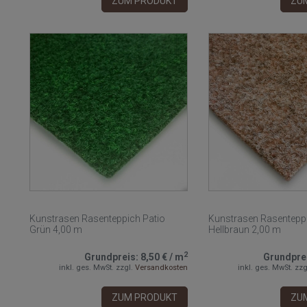
ZUM PRODUKT
ZU
Kunstrasen Rasenteppich Patio
Kunstrasen Rasenteppi
Grün 4,00 m
Hellbraun 2,00 m
2
Grundpreis:
8,50 €
/
m
Grundpre
inkl. ges. MwSt.
zzgl.
Versandkosten
inkl. ges. MwSt.
zzg
ZUM PRODUKT
ZU