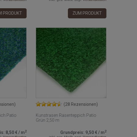
M PRODUKT
ZUM PRODUKT
nsionen)
(28 Rezensionen)
ch Patio
Kunstrasen Rasenteppich Patio
Grün 2,50 m
2
2
is:
8,50 €
/
m
Grundpreis:
9,50 €
/
m