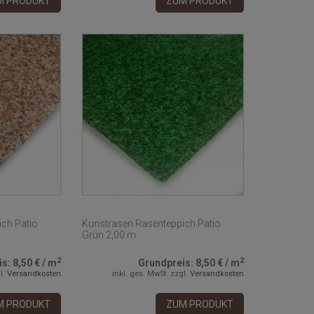
M PRODUKT
ZUM PRODUKT
ch Patio
Kunstrasen Rasenteppich Patio
Grün 2,00 m
2
2
is:
8,50 €
/
m
Grundpreis:
8,50 €
/
m
l.
Versandkosten
inkl. ges. MwSt.
zzgl.
Versandkosten
M PRODUKT
ZUM PRODUKT