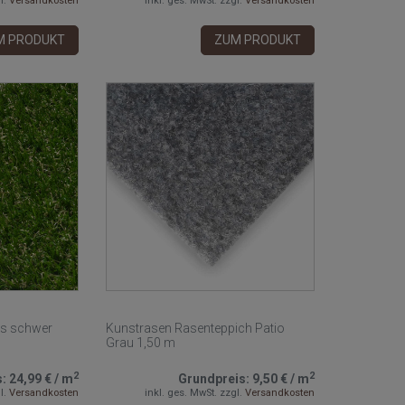
l.
Versandkosten
inkl. ges. MwSt.
zzgl.
Versandkosten
M PRODUKT
ZUM PRODUKT
ss schwer
Kunstrasen Rasenteppich Patio
Grau 1,50 m
2
2
s:
24,99 €
/
m
Grundpreis:
9,50 €
/
m
l.
Versandkosten
inkl. ges. MwSt.
zzgl.
Versandkosten