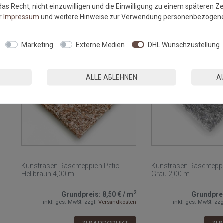
as Recht, nicht einzuwilligen und die Einwilligung zu einem späteren Z
ZUM PRODUKT
ZU
er
Impressum
und weitere Hinweise zur Verwendung personenbezogene
Marketing
Externe Medien
DHL Wunschzustellung
ALLE ABLEHNEN
A
Kunstrasen Rasenteppich Patio
Kunstrasen Rasenteppi
Hellbraun 4,00 m
Grau 2,00 m
2
Grundpreis:
8,50 €
/
m
Grundpre
inkl. ges. MwSt.
zzgl.
Versandkosten
inkl. ges. MwSt.
zzg