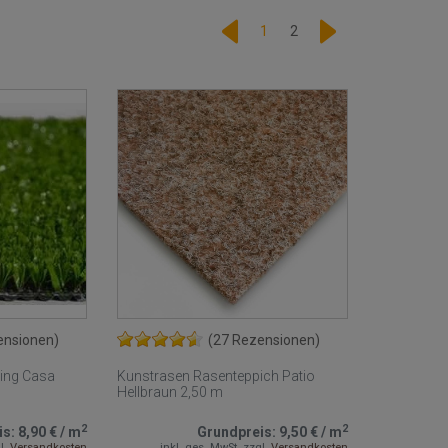
1
2
ensionen)
(27 Rezensionen)
ting Casa
Kunstrasen Rasenteppich Patio
Hellbraun 2,50 m
2
2
is:
8,90 €
/
m
Grundpreis:
9,50 €
/
m
l.
Versandkosten
inkl. ges. MwSt.
zzgl.
Versandkosten