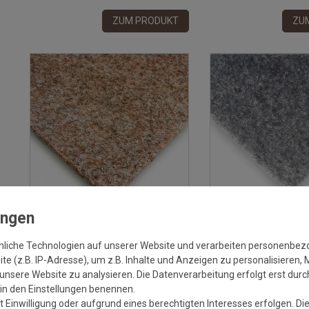
ZUM PRODUKT
ZU
Versandkostenfrei*
Kunstrasen Rasenteppich Patio
Kunstrasen Rasenteppi
nliche Technologien auf unserer Website und verarbeiten personenbe
Hellbraun 1,33 m
Grau 2,50 m
e (z.B. IP-Adresse), um z.B. Inhalte und Anzeigen zu personalisieren, 
unsere Website zu analysieren. Die Datenverarbeitung erfolgt erst durch
2
Grundpreis:
25,50 €
/
m
Grundpre
r in den Einstellungen benennen.
inkl. ges. MwSt.
Versandkostenfrei*
inkl. ges. MwSt.
zzg
 Einwilligung oder aufgrund eines berechtigten Interesses erfolgen. Di