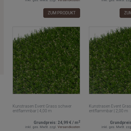
inkl. ges. MwSt.
zzgl.
Versandkosten
inkl. ges. MwSt.
zzg
ZUM PRODUKT
ZU
Kunstrasen Event Grass schwer
Kunstrasen Event Gra
entflammbar | 4,00 m
entflammbar | 2,00 m
2
Grundpreis:
24,99 €
/
m
Grundprei
inkl. ges. MwSt.
zzgl.
Versandkosten
inkl. ges. MwSt.
zzg