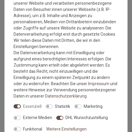
unserer Website und verarbeiten personenbezogene
Versandkostenfrei*
Versandkostenfrei*
Daten von Besucher:innen unserer Webseite (z.B. IP-
Adresse), um z.B. Inhalte und Anzeigen zu
Schöner Wohnen
Schöner Wohnen
personalisieren, Medien von Drittanbietern einzubinden
Badteppich Barbados Semi-
Badteppich Barbados Linien
oder Zugriffe auf unsere Website zu analysieren. Die
Circles 050 | 60x90 cm
000 | 67x110 cm
Datenverarbeitung erfolgt erst durch gesetzte Cookies.
Grundpreis:
89,95 €
/
Stück
Grundpreis:
119,95 €
/
Wir teilen diese Daten mit Dritten, die wir in den
Stück
inkl. ges. MwSt.
Einstellungen benennen.
inkl. ges. MwSt.
Versandkostenfrei*
Versandkostenfrei*
Die Datenverarbeitung kann mit Einwilligung oder
aufgrund eines berechtigten Interesses erfolgen. Die
NEU
NEU
Zustimmung kann erteilt oder abgelehnt werden. Es
besteht das Recht, nicht einzuwilligen und die
Einwilligung zu einem späteren Zeitpunkt zu ändern
oder zu widerrufen. Beachten Sie unser
Impressum
und
weitere Hinweise zur Verwendung personenbezogener
Daten in unserer
Daten­schutz­erklärung
.
Essenziell
Statistik
Marketing
Versandkostenfrei*
Versandkostenfrei*
Externe Medien
DHL Wunschzustellung
Schöner Wohnen
Schöner Wohnen
Funktional
Weitere Einstellungen