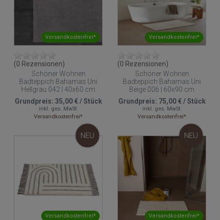
Versandkostenfrei*
Versandkostenfrei*
(0 Rezensionen)
(0 Rezensionen)
Schöner Wohnen
Schöner Wohnen
Badteppich Bahamas Uni
Badteppich Bahamas Uni
Hellgrau 042 | 40x60 cm
Beige 006 | 60x90 cm
Grundpreis:
35,00 €
/
Stück
Grundpreis:
75,00 €
/
Stück
inkl. ges. MwSt.
inkl. ges. MwSt.
Versandkostenfrei*
Versandkostenfrei*
NEU
NEU
Versandkostenfrei*
Versandkostenfrei*