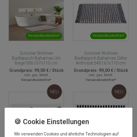
Versandkostenfrei*
Versandkostenfrei*
Schöner Wohnen
Schöner Wohnen
Badteppich Bahamas Uni
Badteppich Bahamas Gitter
Beige 006 | 67x110 cm
Anthrazit 040 | 67x110 cm
Grundpreis:
99,00 €
/
Stück
Grundpreis:
99,00 €
/
Stück
inkl. ges. MwSt.
inkl. ges. MwSt.
Versandkostenfrei*
Versandkostenfrei*
NEU
NEU
Wir verwenden Cookies und ähnliche Technologien auf