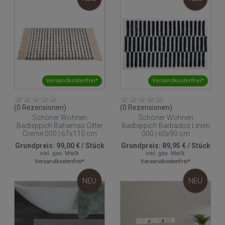
Versandkostenfrei*
Versandkostenfrei*
(0 Rezensionen)
(0 Rezensionen)
Schöner Wohnen
Schöner Wohnen
Badteppich Bahamas Gitter
Badteppich Barbados Linien
Creme 000 | 67x110 cm
000 | 60x90 cm
Grundpreis:
99,00 €
/
Stück
Grundpreis:
89,95 €
/
Stück
inkl. ges. MwSt.
inkl. ges. MwSt.
Versandkostenfrei*
Versandkostenfrei*
NEU
NEU