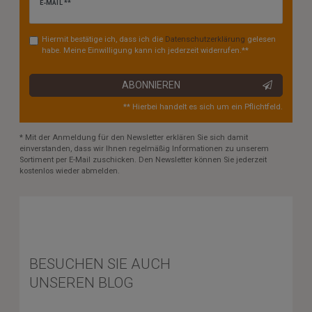
Newsletter
E-MAIL **
Honig
Hiermit bestätige ich, dass ich die
Daten­schutz­erklärung
gelesen
habe. Meine Einwilligung kann ich jederzeit widerrufen.**
ABONNIEREN
** Hierbei handelt es sich um ein Pflichtfeld.
* Mit der Anmeldung für den Newsletter erklären Sie sich damit
einverstanden, dass wir Ihnen regelmäßig Informationen zu unserem
Sortiment per E-Mail zuschicken. Den Newsletter können Sie jederzeit
kostenlos wieder abmelden.
BESUCHEN SIE AUCH
UNSEREN BLOG