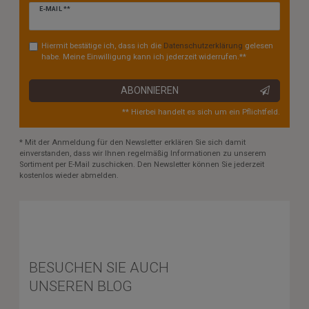
Newsletter
E-MAIL **
Honig
Hiermit bestätige ich, dass ich die
Daten­schutz­erklärung
gelesen
habe. Meine Einwilligung kann ich jederzeit widerrufen.**
ABONNIEREN
** Hierbei handelt es sich um ein Pflichtfeld.
* Mit der Anmeldung für den Newsletter erklären Sie sich damit
einverstanden, dass wir Ihnen regelmäßig Informationen zu unserem
Sortiment per E-Mail zuschicken. Den Newsletter können Sie jederzeit
kostenlos wieder abmelden.
BESUCHEN SIE AUCH
UNSEREN BLOG