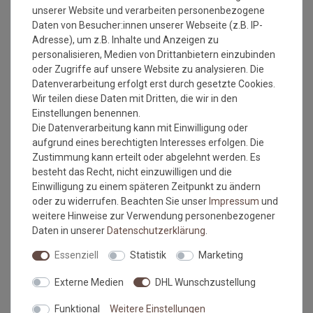
Gerflor Senso Premium
Gerflor Acoustic Unterlage
unserer Website und verarbeiten personenbezogene
Rigid Acoustic Clic | 1629
15 dB für Klick-Vinyl
Daten von Besucher:innen unserer Webseite (z.B. IP-
Bambi Fauve 2,39 m²
Adresse), um z.B. Inhalte und Anzeigen zu
2
Grundpreis:
34,95 €
/
m
Grundpreis:
88,50 €
/
Stück
personalisieren, Medien von Drittanbietern einzubinden
inkl. ges. MwSt.
zzgl.
inkl. ges. MwSt.
zzgl.
Versandkosten
Versandkosten
oder Zugriffe auf unsere Website zu analysieren. Die
Datenverarbeitung erfolgt erst durch gesetzte Cookies.
NEU
NEU
Wir teilen diese Daten mit Dritten, die wir in den
Einstellungen benennen.
Die Datenverarbeitung kann mit Einwilligung oder
aufgrund eines berechtigten Interesses erfolgen. Die
Zustimmung kann erteilt oder abgelehnt werden. Es
besteht das Recht, nicht einzuwilligen und die
Einwilligung zu einem späteren Zeitpunkt zu ändern
oder zu widerrufen. Beachten Sie unser
Impressum
und
weitere Hinweise zur Verwendung personenbezogener
Daten in unserer
Daten­schutz­erklärung
.
Gerflor Senso Clic Klick-Vinyl
Gerflor Senso Clic Klick-Vinyl
Essenziell
Statistik
Marketing
| 1513 Scandinav Honey
| 1515 Scandinav Light 2,10
2,10 m²
m²
Externe Medien
DHL Wunschzustellung
2
2
Grundpreis:
27,95 €
/
m
Grundpreis:
27,95 €
/
m
inkl. ges. MwSt.
zzgl.
inkl. ges. MwSt.
zzgl.
Funktional
Weitere Einstellungen
Versandkosten
Versandkosten