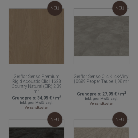
NEU
NEU
Gerflor Senso Premium
Gerflor Senso Clic Klick-Vinyl
Rigid Acoustic Clic | 1628
| 0889 Pepper Taupe 1,98 m²
Country Natural (EIR) 2,39
m²
2
Grundpreis:
27,95 €
/
m
2
Grundpreis:
34,95 €
/
m
inkl. ges. MwSt.
zzgl.
inkl. ges. MwSt.
zzgl.
Versandkosten
Versandkosten
NEU
NEU