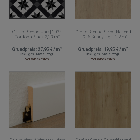
Gerflor Senso Unik | 1034
Gerflor Senso Selbstklebend
Cordoba Black 2,23 m²
| 0996 Sunny Light 2,2 m²
2
2
Grundpreis:
27,95 €
/
m
Grundpreis:
19,95 €
/
m
inkl. ges. MwSt.
zzgl.
inkl. ges. MwSt.
zzgl.
Versandkosten
Versandkosten