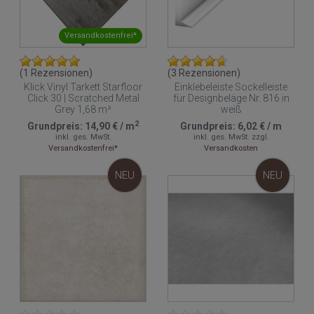
Versandkostenfrei*
(1 Rezensionen)
(3 Rezensionen)
Klick Vinyl Tarkett Starfloor
Einklebeleiste Sockelleiste
Click 30 | Scratched Metal
für Designbeläge Nr. 816 in
Grey 1,68 m²
weiß
2
Grundpreis:
14,90 €
/
m
Grundpreis:
6,02 €
/
m
inkl. ges. MwSt.
inkl. ges. MwSt.
zzgl.
Versandkostenfrei*
Versandkosten
NEU
NEU