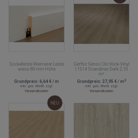
Sockelleiste Weimarer Leiste
Gerflor Senso Clic Klick-Vinyl
weiss 80 mm Höhe
| 1514 Scandinav Dark 2,10
m²
2
Grundpreis:
6,64 €
/
m
Grundpreis:
27,95 €
/
m
inkl. ges. MwSt.
zzgl.
inkl. ges. MwSt.
zzgl.
Versandkosten
Versandkosten
NEU