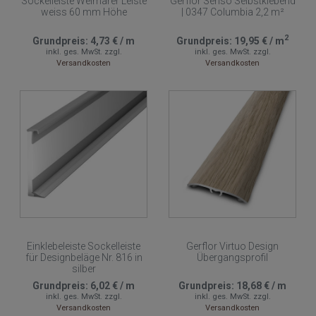
Sockelleiste Weimarer Leiste
Gerflor Senso Selbstklebend
weiss 60 mm Höhe
| 0347 Columbia 2,2 m²
2
Grundpreis:
4,73 €
/
m
Grundpreis:
19,95 €
/
m
inkl. ges. MwSt.
zzgl.
inkl. ges. MwSt.
zzgl.
Versandkosten
Versandkosten
Einklebeleiste Sockelleiste
Gerflor Virtuo Design
für Designbeläge Nr. 816 in
Übergangsprofil
silber
Grundpreis:
6,02 €
/
m
Grundpreis:
18,68 €
/
m
inkl. ges. MwSt.
zzgl.
inkl. ges. MwSt.
zzgl.
Versandkosten
Versandkosten