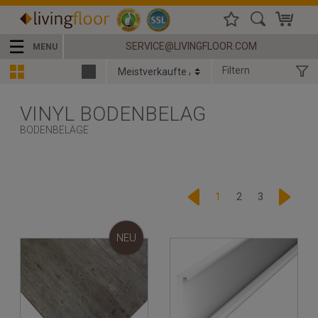
☰
SERVICE@LIVINGFLOOR.COM
MENU
Filtern
VINYL BODENBELAG
BODENBELÄGE
1
2
3
NEU