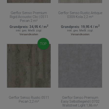
Gerflor Senso Premium
Gerflor Senso Rustic Antique
Rigid Acoustic Clic | 0511
0309 Kola 2,2 m²
Pecan 2 m²
2
2
Grundpreis:
34,95 €
/
m
Grundpreis:
19,95 €
/
m
inkl. ges. MwSt.
zzgl.
inkl. ges. MwSt.
zzgl.
Versandkosten
Versandkosten
TOP
Gerflor Senso Rustic 0511
Gerflor Senso Premium
Pecan 2,2 m²
Easy Selbstliegend | 0702
Wallstreet Light 1,86 m²