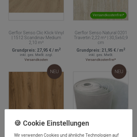
Versandkostenfrei*
Gerflor Senso Clic Klick-Vinyl
Gerflor Senso Natural 0201
| 1512 Scandinav Medium
Travertin 2,22 m² | 30,5x60,9
2,10 m²
cm
2
2
Grundpreis:
27,95 €
/
m
Grundpreis:
21,95 €
/
m
inkl. ges. MwSt.
zzgl.
inkl. ges. MwSt.
Versandkosten
Versandkostenfrei*
NEU
NEU
Wir verwenden Cookies und ähnliche Technologien auf