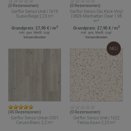
(0 Rezensionen)
(0 Rezensionen)
Gerflor Senso Unik | 1619
Gerflor Senso Clic Klick-Vinyl
Suave Beige 2,23 m²
| 0826 Manhattan Clear 1,98
m²
2
2
Grundpreis:
27,95 €
/
m
Grundpreis:
27,95 €
/
m
inkl. ges. MwSt.
zzgl.
inkl. ges. MwSt.
zzgl.
Versandkosten
Versandkosten
NEU
(45 Rezensionen)
(0 Rezensionen)
Gerflor Senso Urban 0301
Gerflor Senso Unik | 1622
Ceruse Blanc 2,2 m²
Felizia Azure 2,23 m²