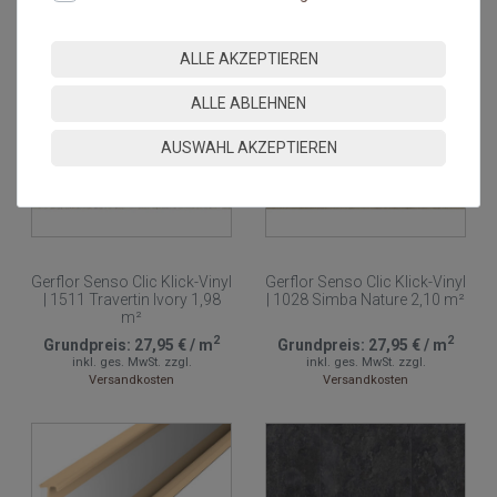
NEU
NEU
ALLE AKZEPTIEREN
ALLE ABLEHNEN
AUSWAHL AKZEPTIEREN
Gerflor Senso Clic Klick-Vinyl
Gerflor Senso Clic Klick-Vinyl
| 1511 Travertin Ivory 1,98
| 1028 Simba Nature 2,10 m²
m²
2
2
Grundpreis:
27,95 €
/
m
Grundpreis:
27,95 €
/
m
inkl. ges. MwSt.
zzgl.
inkl. ges. MwSt.
zzgl.
Versandkosten
Versandkosten