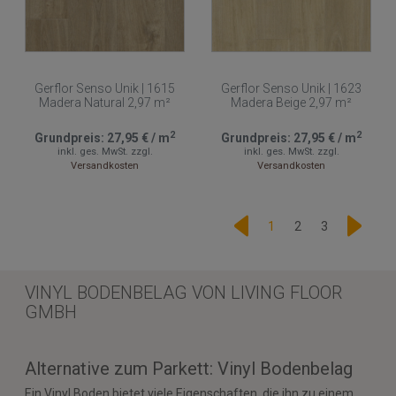
Gerflor Senso Unik | 1615
Gerflor Senso Unik | 1623
Madera Natural 2,97 m²
Madera Beige 2,97 m²
2
2
Grundpreis:
27,95 €
/
m
Grundpreis:
27,95 €
/
m
inkl. ges. MwSt.
zzgl.
inkl. ges. MwSt.
zzgl.
Versandkosten
Versandkosten
1
2
3
VINYL BODENBELAG VON LIVING FLOOR
GMBH
Alternative zum Parkett: Vinyl Bodenbelag
Ein Vinyl Boden bietet viele Eigenschaften, die ihn zu einem