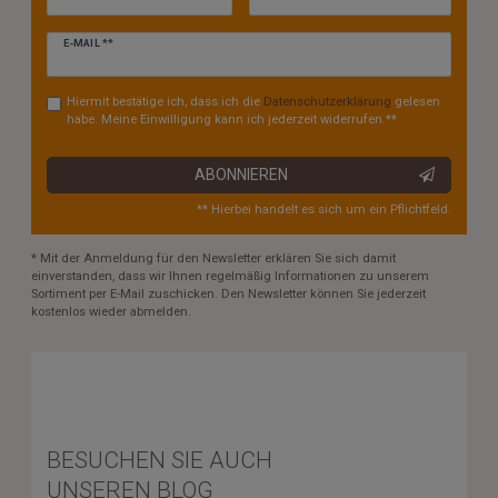
Newsletter
E-MAIL **
Honig
Hiermit bestätige ich, dass ich die
Daten­schutz­erklärung
gelesen
habe. Meine Einwilligung kann ich jederzeit widerrufen.**
ABONNIEREN
** Hierbei handelt es sich um ein Pflichtfeld.
* Mit der Anmeldung für den Newsletter erklären Sie sich damit
einverstanden, dass wir Ihnen regelmäßig Informationen zu unserem
Sortiment per E-Mail zuschicken. Den Newsletter können Sie jederzeit
kostenlos wieder abmelden.
BESUCHEN SIE AUCH
UNSEREN BLOG