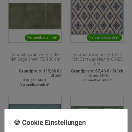
Versandkostenfrei*
Versandkostenfrei*
Fußmatte wash+dry Turtle
Fußmatte wash+dry Turtle
Mat Sage Green 75x150 cm
Mat Caraway Neutral 60x85
cm
Grundpreis:
119,66 €
/
Grundpreis:
67,46 €
/
Stück
Stück
inkl. ges. MwSt.
inkl. ges. MwSt.
Versandkostenfrei*
Versandkostenfrei*