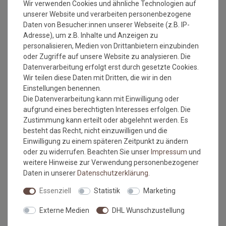
Wir verwenden Cookies und ähnliche Technologien auf
unserer Website und verarbeiten personenbezogene
Versandkostenfrei*
Versandkostenfrei*
Daten von Besucher:innen unserer Webseite (z.B. IP-
Adresse), um z.B. Inhalte und Anzeigen zu
personalisieren, Medien von Drittanbietern einzubinden
Fußmatte wash+dry Turtle
Fußmatte wash+dry Turtle
oder Zugriffe auf unsere Website zu analysieren. Die
Mat Beach Huts Blue 60x85
Mat Flock Green 40x60 cm
cm
Datenverarbeitung erfolgt erst durch gesetzte Cookies.
Wir teilen diese Daten mit Dritten, die wir in den
Grundpreis:
67,46 €
/
Stück
Grundpreis:
35,96 €
/
Stück
inkl. ges. MwSt.
inkl. ges. MwSt.
Einstellungen benennen.
Versandkostenfrei*
Versandkostenfrei*
Die Datenverarbeitung kann mit Einwilligung oder
aufgrund eines berechtigten Interesses erfolgen. Die
Zustimmung kann erteilt oder abgelehnt werden. Es
besteht das Recht, nicht einzuwilligen und die
Einwilligung zu einem späteren Zeitpunkt zu ändern
oder zu widerrufen. Beachten Sie unser
Impressum
und
weitere Hinweise zur Verwendung personenbezogener
Daten in unserer
Daten­schutz­erklärung
.
Essenziell
Statistik
Marketing
Versandkostenfrei*
Versandkostenfrei*
Externe Medien
DHL Wunschzustellung
Fußmatte wash+dry Turtle
Fußmatte wash+dry Turtle