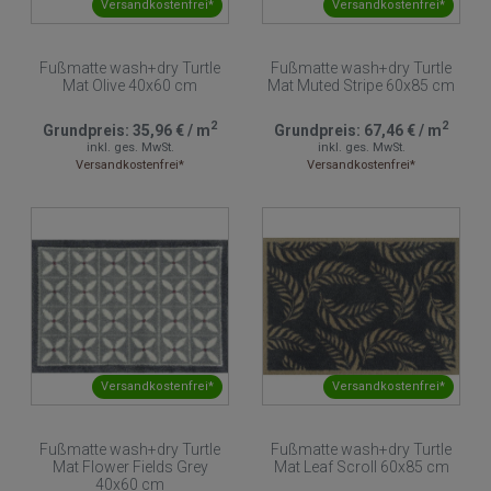
Versandkostenfrei*
Versandkostenfrei*
Fußmatte wash+dry Turtle
Fußmatte wash+dry Turtle
Mat Olive 40x60 cm
Mat Muted Stripe 60x85 cm
2
2
Grundpreis:
35,96 €
/
m
Grundpreis:
67,46 €
/
m
inkl. ges. MwSt.
inkl. ges. MwSt.
Versandkostenfrei*
Versandkostenfrei*
Versandkostenfrei*
Versandkostenfrei*
Fußmatte wash+dry Turtle
Fußmatte wash+dry Turtle
Mat Flower Fields Grey
Mat Leaf Scroll 60x85 cm
40x60 cm