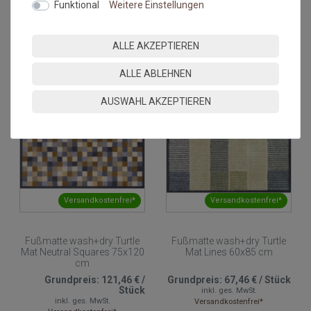
Funktional
Weitere Einstellungen
Mat Flock Green 60x85 cm
Mat Pop Flowers Neutral
60x85 cm
Grundpreis:
67,46 €
/
Stück
Grundpreis:
67,46 €
/
Stück
ALLE AKZEPTIEREN
inkl. ges. MwSt.
inkl. ges. MwSt.
Versandkostenfrei*
Versandkostenfrei*
ALLE ABLEHNEN
AUSWAHL AKZEPTIEREN
Versandkostenfrei*
Versandkostenfrei*
Fußmatte wash+dry Turtle
Fußmatte wash+dry Turtle
Mat Neutral Squares 75x120
Mat Lines 60x85 cm
cm
Grundpreis:
121,46 €
/
Grundpreis:
67,46 €
/
Stück
Stück
inkl. ges. MwSt.
inkl. ges. MwSt.
Versandkostenfrei*