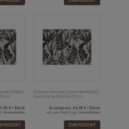
M PRODUKT
ZUM PRODUKT
matte Malibu
Schöner Wohnen Fussmatte Malibu
100 cm
Farn Creme 006 | 50x70 cm
1,95 €
/
Stück
Grundpreis:
34,95 €
/
Stück
l.
Versandkosten
inkl. ges. MwSt.
zzgl.
Versandkosten
M PRODUKT
ZUM PRODUKT