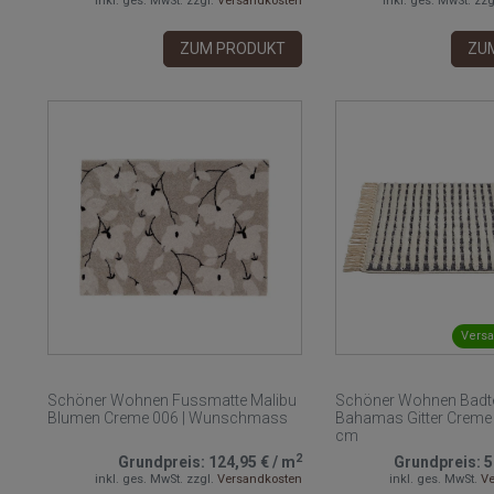
inkl. ges. MwSt.
zzgl.
Versandkosten
inkl. ges. MwSt.
zzg
ZUM PRODUKT
ZU
Versa
Schöner Wohnen Fussmatte Malibu
Schöner Wohnen Badt
Blumen Creme 006 | Wunschmass
Bahamas Gitter Creme 
cm
2
Grundpreis:
124,95 €
/
m
Grundpreis:
5
inkl. ges. MwSt.
zzgl.
Versandkosten
inkl. ges. MwSt.
Ve