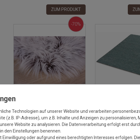
ZUM PRODUKT
ZU
-70%
Versandkostenfrei*
Versa
Schöner Wohnen Kunstfell
Schöner Wohnen Outd
nliche Technologien auf unserer Website und verarbeiten personenbe
Fellteppich Delight Braun 060 vegan |
Parkland Des.220 Türki
e (z.B. IP-Adresse), um z.B. Inhalte und Anzeigen zu personalisieren, 
120 cm RUND
Wunschmass
unsere Website zu analysieren. Die Datenverarbeitung erfolgt erst durch
Grundpreis:
29,99 €
/
Stück
Grundprei
r in den Einstellungen benennen.
inkl. ges. MwSt.
Versandkostenfrei*
inkl. ges. MwSt.
Ve
 Einwilligung oder aufgrund eines berechtigten Interesses erfolgen. Di