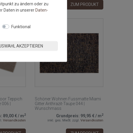
eitpunkt zu ändern oder zu
M PRODUKT
ZUM PRODUKT
r Daten in unserer
Daten­
NEU
Funktional
USWAHL AKZEPTIEREN
oor Teppich
Schöner Wohnen Fussmatte Miami
 006 |
Gitter Anthrazit-Taupe 044 |
Wunschmass
2
2
s:
89,00 €
/
m
Grundpreis:
99,95 €
/
m
l.
Versandkosten
inkl. ges. MwSt.
zzgl.
Versandkosten