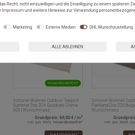
as Recht, nicht einzuwilligen und die Einwilligung zu einem späteren Z
ZUM PRODUKT
ZU
er
Impressum
und weitere Hinweise zur Verwendung personenbezogene
Marketing
Externe Medien
DHL Wunschzustellung
ALLE ABLEHNEN
A
Versandkostenfrei*
Schöner Wohnen Outdoor Teppich
Schöner Wohnen Outd
Summer Des.224 Quadrate Creme
Parkland Des.220 Beige
000 | Wunschmass
Wunschmass
2
Grundpreis:
69,00 €
/
m
Grundprei
inkl. ges. MwSt.
Versandkostenfrei*
inkl. ges. MwSt.
zzg