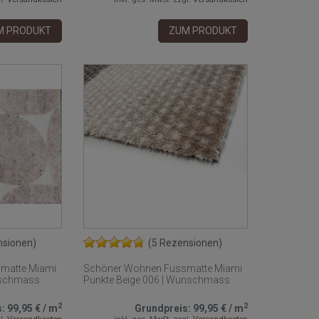
M PRODUKT
ZUM PRODUKT
nsionen)
(5 Rezensionen)
matte Miami
Schöner Wohnen Fussmatte Miami
unschmass
Punkte Beige 006 | Wunschmass
2
2
s:
99,95 €
/
m
Grundpreis:
99,95 €
/
m