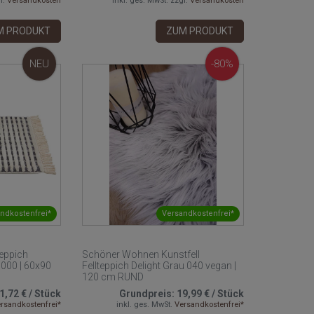
l.
Versandkosten
inkl. ges. MwSt.
zzgl.
Versandkosten
M PRODUKT
ZUM PRODUKT
NEU
-80%
ndkostenfrei*
Versandkostenfrei*
eppich
Schöner Wohnen Kunstfell
000 | 60x90
Fellteppich Delight Grau 040 vegan |
120 cm RUND
1,72 €
/
Stück
Grundpreis:
19,99 €
/
Stück
rsandkostenfrei*
inkl. ges. MwSt.
Versandkostenfrei*