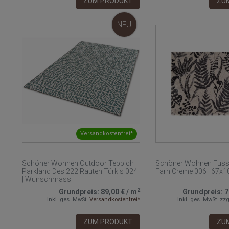
ZUM PRODUKT
ZU
NEU
Versandkostenfrei*
Schöner Wohnen Outdoor Teppich
Schöner Wohnen Fuss
Parkland Des.222 Rauten Türkis 024
Farn Creme 006 | 67x
| Wunschmass
2
Grundpreis:
89,00 €
/
m
Grundpreis:
7
inkl. ges. MwSt.
Versandkostenfrei*
inkl. ges. MwSt.
zzg
ZUM PRODUKT
ZU