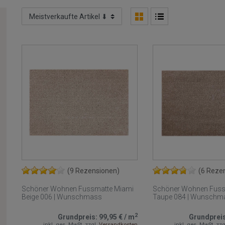
(9 Rezensionen)
(6 Reze
Schöner Wohnen Fussmatte Miami
Schöner Wohnen Fuss
Beige 006 | Wunschmass
Taupe 084 | Wunschm
2
Grundpreis:
99,95 €
/
m
Grundprei
inkl. ges. MwSt.
zzgl.
Versandkosten
inkl. ges. MwSt.
zzg