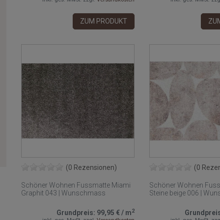
ZUM PRODUKT
ZU
(0 Rezensionen)
(0 Reze
Schöner Wohnen Fussmatte Miami
Schöner Wohnen Fuss
Graphit 043 | Wunschmass
Steine beige 006 | W
2
Grundpreis:
99,95 €
/
m
Grundprei