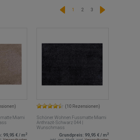
1
2
3
nsionen)
(10 Rezensionen)
matte Miami
Schöner Wohnen Fussmatte Miami
ass
Anthrazit-Schwarz 044 |
Wunschmass
2
2
s:
99,95 €
/
m
Grundpreis:
99,95 €
/
m
l.
Versandkosten
inkl. ges. MwSt.
zzgl.
Versandkosten