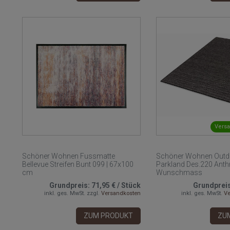
Versa
Schöner Wohnen Fussmatte
Schöner Wohnen Outd
Bellevue Streifen Bunt 099 | 67x100
Parkland Des.220 Anthr
cm
Wunschmass
Grundpreis:
71,95 €
/
Stück
Grundprei
inkl. ges. MwSt.
zzgl.
Versandkosten
inkl. ges. MwSt.
Ve
ZUM PRODUKT
ZU