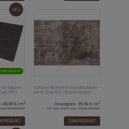
NEU
ndkostenfrei*
oor Teppich
Schöner Wohnen Fussmatte Miami
azit 040 |
Beton Grau 042 | Wunschmass
2
2
s:
89,00 €
/
m
Grundpreis:
99,95 €
/
m
rsandkostenfrei*
inkl. ges. MwSt.
zzgl.
Versandkosten
M PRODUKT
ZUM PRODUKT