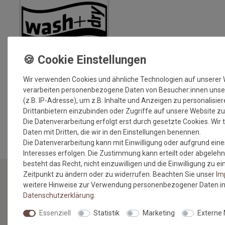
Wir verwenden Cookies und ähnliche Technologien auf unserer
verarbeiten personenbezogene Daten von Besucher:innen unse
(z.B. IP-Adresse), um z.B. Inhalte und Anzeigen zu personalisie
Drittanbietern einzubinden oder Zugriffe auf unsere Website zu
MEHR INFORMATIONEN ZUM EU VERANTWORTLICHEN »
Die Datenverarbeitung erfolgt erst durch gesetzte Cookies. Wir t
Daten mit Dritten, die wir in den Einstellungen benennen.
Die Datenverarbeitung kann mit Einwilligung oder aufgrund eine
Interesses erfolgen. Die Zustimmung kann erteilt oder abgelehn
besteht das Recht, nicht einzuwilligen und die Einwilligung zu 
Zeitpunkt zu ändern oder zu widerrufen. Beachten Sie unser
Im
weitere Hinweise zur Verwendung personenbezogener Daten in
NEWSLETTER
Daten­schutz­erklärung
.
Essenziell
Statistik
Marketing
Externe
Jetzt anmelden: Profitieren Sie von aktuellen Angeboten