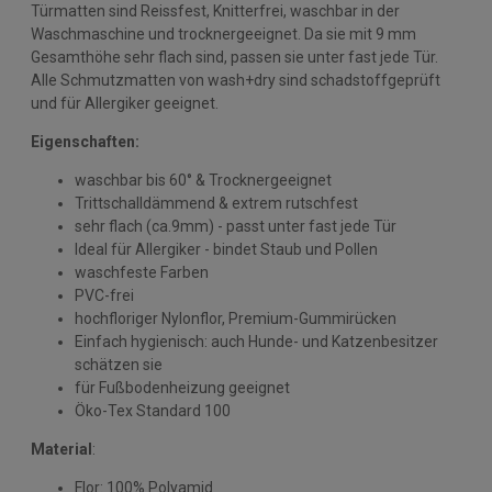
Türmatten sind Reissfest, Knitterfrei, waschbar in der
Waschmaschine und trocknergeeignet. Da sie mit 9 mm
Gesamthöhe sehr flach sind, passen sie unter fast jede Tür.
Alle Schmutzmatten von wash+dry sind schadstoffgeprüft
und für Allergiker geeignet.
Eigenschaften:
waschbar bis 60° & Trocknergeeignet
Trittschalldämmend & extrem rutschfest
sehr flach (ca.9mm) - passt unter fast jede Tür
Ideal für Allergiker - bindet Staub und Pollen
waschfeste Farben
PVC-frei
hochfloriger Nylonflor, Premium-Gummirücken
Einfach hygienisch: auch Hunde- und Katzenbesitzer
schätzen sie
für Fußbodenheizung geeignet
Öko-Tex Standard 100
Material
:
Flor: 100% Polyamid