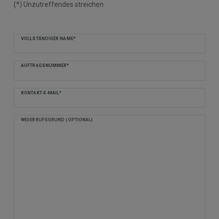
(*) Unzutreffendes streichen
Ceres::Template.mailFormHoneypotLabel
VOLLSTÄNDIGER NAME*
AUFTRAGSNUMMER*
KONTAKT-E-MAIL*
WIDERRUFSGRUND (OPTIONAL)