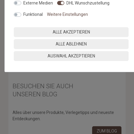
Externe Medien
DHL Wunschzustellung
ABONNIEREN
Funktional
Weitere Einstellungen
** Hierbei handelt es sich um ein Pflichtfeld.
ALLE AKZEPTIEREN
* Mit der Anmeldung für den Newsletter erklären Sie sich damit
einverstanden, dass wir Ihnen regelmäßig Informationen zu unserem
Sortiment per E-Mail zuschicken. Den Newsletter können Sie jederzeit
ALLE ABLEHNEN
kostenlos wieder abmelden.
AUSWAHL AKZEPTIEREN
BESUCHEN SIE AUCH
UNSEREN BLOG
Alles über unsere Produkte, Verlegetipps und neueste
Entdeckungen.
ZUM BLOG