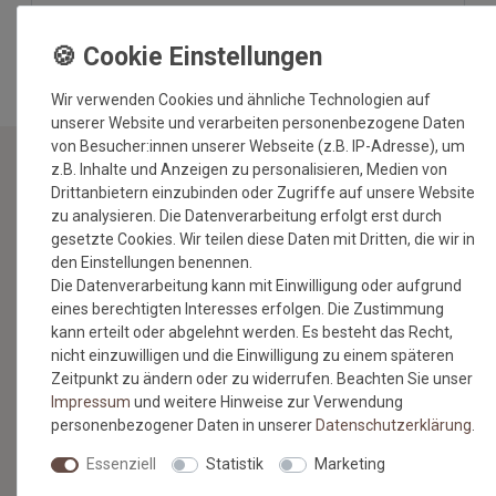
WIDERRUFEN BESTÄTIGEN
Wir verwenden Cookies und ähnliche Technologien auf
unserer Website und verarbeiten personenbezogene Daten
von Besucher:innen unserer Webseite (z.B. IP-Adresse), um
z.B. Inhalte und Anzeigen zu personalisieren, Medien von
Drittanbietern einzubinden oder Zugriffe auf unsere Website
NEWSLETTER
zu analysieren. Die Datenverarbeitung erfolgt erst durch
gesetzte Cookies. Wir teilen diese Daten mit Dritten, die wir in
Jetzt anmelden: Profitieren Sie von aktuellen Angeboten
den Einstellungen benennen.
und erfahren Sie von den neuesten Produkten als
Die Datenverarbeitung kann mit Einwilligung oder aufgrund
erstes.*
eines berechtigten Interesses erfolgen. Die Zustimmung
kann erteilt oder abgelehnt werden. Es besteht das Recht,
VORNAME
NACHNAME
nicht einzuwilligen und die Einwilligung zu einem späteren
Zeitpunkt zu ändern oder zu widerrufen. Beachten Sie unser
Newsletter
Impressum
und weitere Hinweise zur Verwendung
E-MAIL **
Honig
personenbezogener Daten in unserer
Daten­schutz­erklärung
.
Hiermit bestätige ich, dass ich die
Daten­schutz­erklärung
gelesen
Essenziell
Statistik
Marketing
habe. Meine Einwilligung kann ich jederzeit widerrufen.**