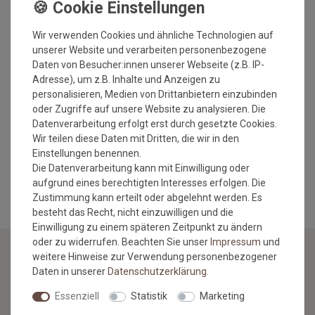
waschbar bis 30°C
Textiles Vertrauen-Label - gesundheitliche
Unbedenklichkeit wurde getestet
Wir verwenden Cookies und ähnliche Technologien auf
Die Ecken der Matte sind eckig.
unserer Website und verarbeiten personenbezogene
Daten von Besucher:innen unserer Webseite (z.B. IP-
Pflegehinweise:
Adresse), um z.B. Inhalte und Anzeigen zu
personalisieren, Medien von Drittanbietern einzubinden
Bitte beachten Sie, dass für das Waschen ausschließlich
oder Zugriffe auf unsere Website zu analysieren. Die
Feinwaschmittel verwendet werden dürfen und benutzen Sie
Datenverarbeitung erfolgt erst durch gesetzte Cookies.
bitte keinen Weichspüler!
Wir teilen diese Daten mit Dritten, die wir in den
Die ersten zwei Wäschen bitte per Hand durchführen!
Einstellungen benennen.
MEHR INFORMATIONEN ZUM EU VERANTWORTLICHEN »
Die Datenverarbeitung kann mit Einwilligung oder
aufgrund eines berechtigten Interesses erfolgen. Die
Zustimmung kann erteilt oder abgelehnt werden. Es
besteht das Recht, nicht einzuwilligen und die
Einwilligung zu einem späteren Zeitpunkt zu ändern
oder zu widerrufen. Beachten Sie unser
Impressum
und
weitere Hinweise zur Verwendung personenbezogener
Daten in unserer
Daten­schutz­erklärung
.
NEWSLETTER
Essenziell
Statistik
Marketing
Jetzt anmelden: Profitieren Sie von aktuellen Angeboten