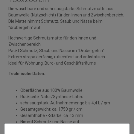
Die waschbare und sehr saugstarke Schmutzmatte aus
Baumwolle (Nutzschicht) für den Innen und Zwischenbereich.
Die Matte nimmt Schmutz, Staub und Nässe beim
"drübergehn" auf.
Hochwertige Schmutzmatte für den Innen und
Zwischenbereich
Packt Schmutz, Staub und Nässe im "Drübergeh´n"
Extrem strapazierfähig, rutschfest und antistatisch
Ideal für Wohnung, Büro- und Geschäftsräume
Technische Daten:
Oberfläche aus 100% Baumwolle
Rückseite: Natur/Synthese-Latex
sehr saugstark: Aufnahmemenge bis 4,4 L / qm
Gesamtgewicht: ca. 1750 gr / qm
Gesamthöhe /-Stärke: ca. 13 mm
Nimmt Schmutz und Nässe auf
Strapazierfähig und Rutschhemmend