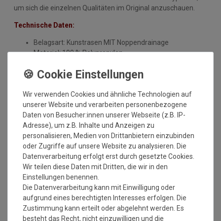
um sich die einzelnen Qualitäten im Original anzuschauen.
Technische Daten:
Belagsart: Kunstrasen MIT Noppendrainage
Material: 100 % Polypropylen
weiche Vliesoberfläche
Rückenausstattung: mit Noppen
Gesamtgewicht: ca. 735 gr/qm (+/-10%)
Wir verwenden Cookies und ähnliche Technologien auf
Gesamthöhe: ca. 8-9 mm (+/-10%
unserer Website und verarbeiten personenbezogene
Brennverhalten: 13501-1 Ffl
Daten von Besucher:innen unserer Webseite (z.B. IP-
nicht UV-beständig
Adresse), um z.B. Inhalte und Anzeigen zu
Schadstoffgeprüftes Urteil: gut
personalisieren, Medien von Drittanbietern einzubinden
Lieferform: gerollt
oder Zugriffe auf unsere Website zu analysieren. Die
Einsatzbereiche: Balkon, Wintergarten, Terrasse usw.
Datenverarbeitung erfolgt erst durch gesetzte Cookies.
er ist NICHT als Rasenersatz zum Auslegen im Garten
Wir teilen diese Daten mit Dritten, die wir in den
geeignet
Einstellungen benennen.
Wichtiger Hinweis: Bitte beachten Sie, dass es bei größeren
Die Datenverarbeitung kann mit Einwilligung oder
Bestellmengen in verschiedenen Rollenbreiten zu
aufgrund eines berechtigten Interesses erfolgen. Die
Farbabweichungen kommen kann. Durch die
Zustimmung kann erteilt oder abgelehnt werden. Es
Sonneneinstrahlung kann es
zu Farbveränderungen kommen,
besteht das Recht, nicht einzuwilligen und die