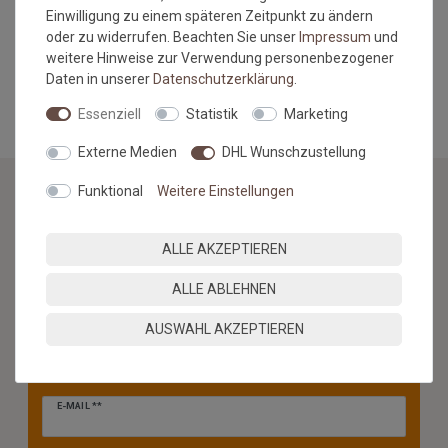
da der Rasen nicht UV-beständig ist. Desweiteren kann dieser
Einwilligung zu einem späteren Zeitpunkt zu ändern
Kunstrasen bei Nässe schrumpfen.
oder zu widerrufen. Beachten Sie unser
Impressum
und
weitere Hinweise zur Verwendung personenbezogener
MEHR INFORMATIONEN ZUM EU VERANTWORTLICHEN »
Daten in unserer
Daten­schutz­erklärung
.
Essenziell
Statistik
Marketing
Externe Medien
DHL Wunschzustellung
Funktional
Weitere Einstellungen
NEWSLETTER
ALLE AKZEPTIEREN
Jetzt anmelden: Profitieren Sie von aktuellen Angeboten
ALLE ABLEHNEN
und erfahren Sie von den neuesten Produkten als
erstes.*
AUSWAHL AKZEPTIEREN
VORNAME
NACHNAME
Newsletter
E-MAIL **
Honig