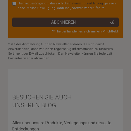
Hiermit bestätige ich, dass ich die
Daten­schutz­erklärung
gelesen
habe. Meine Einwilligung kann ich jederzeit widerrufen.**
ABONNIEREN
** Hierbei handelt es sich um ein Pflichtfeld.
* Mit der Anmeldung für den Newsletter erklären Sie sich damit
einverstanden, dass wir Ihnen regelmäßig Informationen zu unserem
Sortiment per E-Mail zuschicken. Den Newsletter können Sie jederzeit
kostenlos wieder abmelden.
BESUCHEN SIE AUCH
UNSEREN BLOG
Alles über unsere Produkte, Verlegetipps und neueste
Entdeckungen.