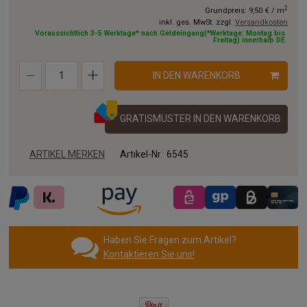
2
Grundpreis:
9,50 €
/
m
inkl. ges. MwSt. zzgl.
Versandkosten
9.50 x 2.50 m
10.00x2.50 m
11.00x2.50 m
Voraussichtlich 3-5 Werktage* nach Geldeingang(*Werktage: Montag bis
Freitag) innerhalb DE
12.00x2.50 m
13.00x2.50 m
14.00x2.50 m
IN DEN WARENKORB
15.00x2.50 m
16.00x2.50 m
17.00x2.50 m
18.00x2.50 m
19.00x2.50 m
20.00x2.50 m
GRATISMUSTER IN DEN WARENKORB
ARTIKEL MERKEN
Artikel-Nr.:
6545
Haben Sie Fragen zum Artikel?
Kontaktieren Sie uns!