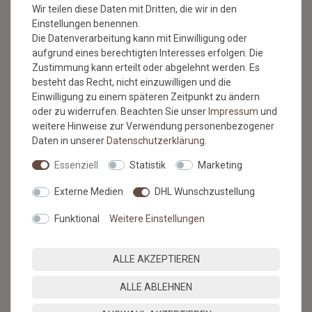
Wir teilen diese Daten mit Dritten, die wir in den
Einstellungen benennen.
Die Datenverarbeitung kann mit Einwilligung oder
aufgrund eines berechtigten Interesses erfolgen. Die
Zustimmung kann erteilt oder abgelehnt werden. Es
besteht das Recht, nicht einzuwilligen und die
BESUCHEN SIE AUCH
Einwilligung zu einem späteren Zeitpunkt zu ändern
UNSEREN BLOG
oder zu widerrufen. Beachten Sie unser
Impressum
und
weitere Hinweise zur Verwendung personenbezogener
Daten in unserer
Daten­schutz­erklärung
.
Alles über unsere Produkte, Verlegetipps und neueste
Essenziell
Statistik
Marketing
Entdeckungen.
Externe Medien
DHL Wunschzustellung
ZUM BLOG
Funktional
Weitere Einstellungen
ALLE AKZEPTIEREN
SERVICE & HILFE
ALLE ABLEHNEN
Versandkosten