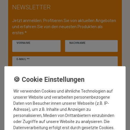
NEWSLETTER
Jetzt anmelden: Profitieren Sie von aktuellen Angeboten
und erfahren Sie von den neuesten Produkten als
erstes.*
VORNAME
NACHNAME
Newsletter
E-MAIL **
Honig
Hiermit bestätige ich, dass ich die
Daten­schutz­erklärung
gelesen
habe. Meine Einwilligung kann ich jederzeit widerrufen.**
Wir verwenden Cookies und ähnliche Technologien auf
ABONNIEREN
unserer Website und verarbeiten personenbezogene
** Hierbei handelt es sich um ein Pflichtfeld.
Daten von Besucher:innen unserer Webseite (z.B. IP-
Adresse), um z.B. Inhalte und Anzeigen zu
personalisieren, Medien von Drittanbietern einzubinden
* Mit der Anmeldung für den Newsletter erklären Sie sich damit
einverstanden, dass wir Ihnen regelmäßig Informationen zu unserem
oder Zugriffe auf unsere Website zu analysieren. Die
Sortiment per E-Mail zuschicken. Den Newsletter können Sie jederzeit
Datenverarbeitung erfolgt erst durch gesetzte Cookies.
kostenlos wieder abmelden.