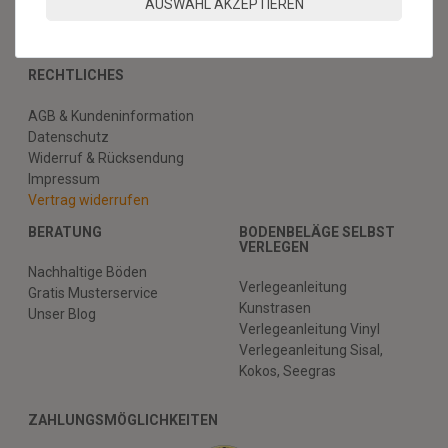
Zahlungsmethoden & Sicherheit
AUSWAHL AKZEPTIEREN
Kontaktformular
Hilfe
RECHTLICHES
AGB & Kundeninformation
Datenschutz
Widerruf & Rücksendung
Impressum
Vertrag widerrufen
BERATUNG
BODENBELÄGE SELBST
VERLEGEN
Nachhaltige Böden
Verlegeanleitung
Gratis Musterservice
Kunstrasen
Unser Blog
Verlegeanleitung Vinyl
Verlegeanleitung Sisal,
Kokos, Seegras
ZAHLUNGSMÖGLICHKEITEN