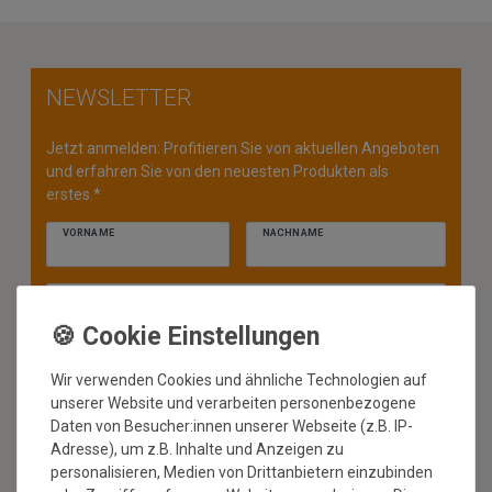
NEWSLETTER
Jetzt anmelden: Profitieren Sie von aktuellen Angeboten
und erfahren Sie von den neuesten Produkten als
erstes.*
VORNAME
NACHNAME
Newsletter
E-MAIL **
Honig
Hiermit bestätige ich, dass ich die
Daten­schutz­erklärung
gelesen
habe. Meine Einwilligung kann ich jederzeit widerrufen.**
Wir verwenden Cookies und ähnliche Technologien auf
unserer Website und verarbeiten personenbezogene
ABONNIEREN
Daten von Besucher:innen unserer Webseite (z.B. IP-
Adresse), um z.B. Inhalte und Anzeigen zu
** Hierbei handelt es sich um ein Pflichtfeld.
personalisieren, Medien von Drittanbietern einzubinden