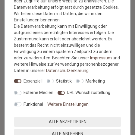
oder Zugriffe auf unsere Website zu analysieren. Die
* Mit der Anmeldung für den Newsletter erklären Sie sich damit
Datenverarbeitung erfolgt erst durch gesetzte Cookies.
einverstanden, dass wir Ihnen regelmäßig Informationen zu unserem
Wir teilen diese Daten mit Dritten, die wir in den
Sortiment per E-Mail zuschicken. Den Newsletter können Sie jederzeit
kostenlos wieder abmelden.
Einstellungen benennen.
Die Datenverarbeitung kann mit Einwilligung oder
aufgrund eines berechtigten Interesses erfolgen. Die
Zustimmung kann erteilt oder abgelehnt werden. Es
besteht das Recht, nicht einzuwilligen und die
Einwilligung zu einem späteren Zeitpunkt zu ändern
BESUCHEN SIE AUCH
oder zu widerrufen. Beachten Sie unser
Impressum
und
weitere Hinweise zur Verwendung personenbezogener
UNSEREN BLOG
Daten in unserer
Daten­schutz­erklärung
.
Essenziell
Statistik
Marketing
Alles über unsere Produkte, Verlegetipps und neueste
Entdeckungen.
Externe Medien
DHL Wunschzustellung
ZUM BLOG
Funktional
Weitere Einstellungen
ALLE AKZEPTIEREN
ALLE ABLEHNEN