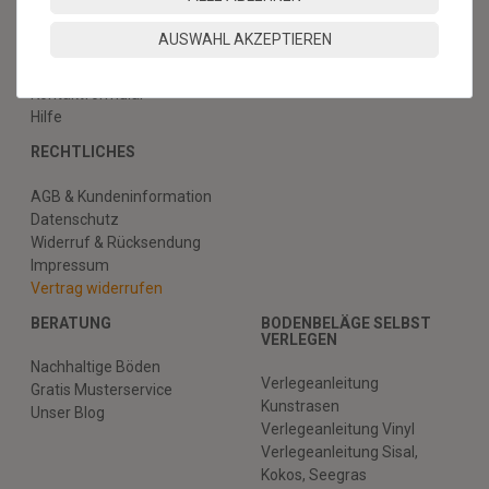
SERVICE & HILFE
AUSWAHL AKZEPTIEREN
Versandkosten
Zahlungsmethoden & Sicherheit
Kontaktformular
Hilfe
RECHTLICHES
AGB & Kundeninformation
Datenschutz
Widerruf & Rücksendung
Impressum
Vertrag widerrufen
BERATUNG
BODENBELÄGE SELBST
VERLEGEN
Nachhaltige Böden
Verlegeanleitung
Gratis Musterservice
Kunstrasen
Unser Blog
Verlegeanleitung Vinyl
Verlegeanleitung Sisal,
Kokos, Seegras