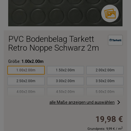
PVC Bodenbelag Tarkett
Retro Noppe Schwarz 2m
Größe:
1.00x2.00m
1.00x2.00m
1.50x2.00m
2.00x2.00m
2.50x2.00m
3.00x2.00m
3.50x2.00m
4.00x2.00m
4.50x2.00m
5.00x2.00m
alle Maße anzeigen und auswählen
5.50x2.00m
6.00x2.00m
6.50x2.00m
7.00x2.00m
7.50x2.00m
8.00x2.00m
19,98 €
8.50x2.00m
9.00x2.00m
9.50x2.00m
2
Grundpreis:
9,99 €
/
m