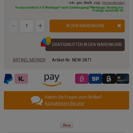
inkl. ges. MwSt. zzgl.
Versandkosten
10.00x2.00m
11.00x2.00m
12.00x2.00m
Voraussichtlich 3-5 Werktage* nach Geldeingang(*Werktage: Montag bis
Freitag) innerhalb DE
13.00x2.00m
14.00x2.00m
15.00x2.00m
IN DEN WARENKORB
16.00x2.00m
17.00x2.00m
18.00x2.00m
19.00x2.00m
20.00x2.00m
GRATISMUSTER IN DEN WARENKORB
ARTIKEL MERKEN
Artikel-Nr.:
NEW-2871
Haben Sie Fragen zum Artikel?
Kontaktieren Sie uns!