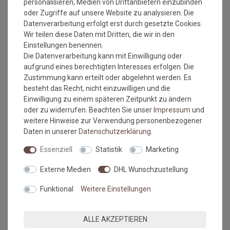
personalisieren, Medien von Drittanbietern einzubinden
Der Unterboden muss eben, glatt, fest, rissfrei, trocken und
oder Zugriffe auf unsere Website zu analysieren. Die
sauber sein.
Datenverarbeitung erfolgt erst durch gesetzte Cookies.
Wir teilen diese Daten mit Dritten, die wir in den
Empfehlung: Der Belag sollte 24 Stunden vor der Verlegung
Einstellungen benennen.
ausgerollt werden. Zur Zeit der Verlegung sollte die
Die Datenverarbeitung kann mit Einwilligung oder
Raumtemperatur nicht unter 18°C betragen, die des
aufgrund eines berechtigten Interesses erfolgen. Die
Untergrundes nicht unter 15°C.
Zustimmung kann erteilt oder abgelehnt werden. Es
besteht das Recht, nicht einzuwilligen und die
Vollflächige Verklebung:
Einwilligung zu einem späteren Zeitpunkt zu ändern
Zur Klebung des Bodenbelages sollte ein geeigneter
oder zu widerrufen. Beachten Sie unser
Impressum
und
Dispersionsklebstoff eingesetzt werden (Hinweise des
weitere Hinweise zur Verwendung personenbezogener
Klebstoffherstellers sind zu beachten!)
Daten in unserer
Daten­schutz­erklärung
.
Benutzen Sie einen feingezahnten Spachtel. Verschweissen
Essenziell
Statistik
Marketing
Sie die Nähte mit Kaltschweisspaste.
Lose Verlegung:
Externe Medien
DHL Wunschzustellung
Generell sollte dieser Bodenbelag auf Grund seiner geringeren
Funktional
Weitere Einstellungen
Dicke NICHT lose verlegt werden.
MEHR INFORMATIONEN ZUM EU VERANTWORTLICHEN »
ALLE AKZEPTIEREN