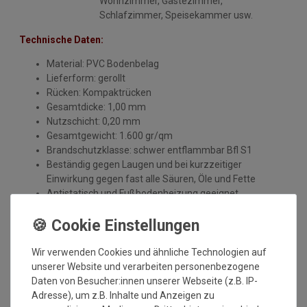
Wohnzimmer, Gästezimmer,
Schlafzimmer, Speisekammer usw.
Technische Daten:
Material: PVC Bodenbelag
Lieferform: gerollt
Rücken: Kompaktrücken
Gesamtdicke: 1,00 mm
Nutzschicht: 0,20 mm
Gesamtgewicht: 1.600 gr/qm
Brandschutzklasse: schwer entflammbar Bfl S1
Beständig gegen Laugen und bei kurzzeitiger
Einwirkung gegen fast alle Säuren, Öle und Fette
Antistatisch und Fußbodenheizung geeignet
Einsatzbereiche: Wohnbereich: z.b. Diele, Bad, Küche,
Kinderzimmer, Wohnzimmer, Gästezimmer,
Schlafzimmer, Speisekammer usw.
Wir verwenden Cookies und ähnliche Technologien auf
unserer Website und verarbeiten personenbezogene
Daten von Besucher:innen unserer Webseite (z.B. IP-
Adresse), um z.B. Inhalte und Anzeigen zu
Verlegehinweise
: