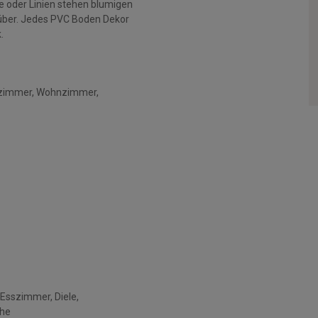
e oder Linien stehen blumigen
über. Jedes PVC Boden Dekor
.
afzimmer, Wohnzimmer,
Esszimmer, Diele,
che