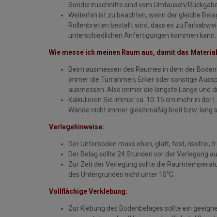
Sonderzuschnitte sind vom Umtausch/Rückgabe
Weiterhin ist zu beachten, wenn der gleiche Bela
Rollenbreiten bestellt wird, dass es zu Farbabw
unterschiedlichen Anfertigungen kommen kann.
Wie messe ich meinen Raum aus, damit das Material
Beim ausmessen des Raumes in dem der Bodenbel
immer die Türrahmen, Erker oder sonstige Aus
ausmessen. Also immer die längste Länge und die
Kalkulieren Sie immer ca. 10-15 cm mehr in der L
Wände nicht immer gleichmäßig breit bzw. lang 
Verlegehinweise:
Der Unterboden muss eben, glatt, fest, rissfrei, 
Der Belag sollte 24 Stunden vor der Verlegung a
Zur Zeit der Verlegung sollte die Raumtemperatur
des Untergrundes nicht unter 15°C.
Vollflächige Verklebung:
Zur Klebung des Bodenbelages sollte ein geeigne