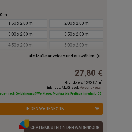
00 m
1.50 x 2.00 m
2.00 x 2.00 m
3.00 x 2.00 m
3.50 x 2.00 m
4.50 x 2.00 m
5.00 x 2.00 m
6.00 x 2.00 m
alle Maße anzeigen und auswählen
6.50 x 2.00 m
7.50 x 2.00 m
8.00 x 2.00 m
27,80 €
9.00 x 2.00 m
9.50 x 2.00 m
2
Grundpreis:
13,90 €
/
m
inkl. ges. MwSt. zzgl.
Versandkosten
11.00x2.00 m
12.00x2.00 m
tage* nach Geldeingang(*Werktage: Montag bis Freitag) innerhalb DE
14.00x2.00 m
15.00x2.00 m
IN DEN WARENKORB
17.00x2.00 m
18.00x2.00 m
20.00x2.00 m
GRATISMUSTER IN DEN WARENKORB