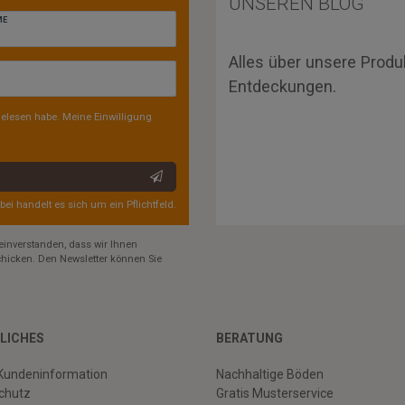
UNSEREN BLOG
ME
Alles über unsere Produ
Entdeckungen.
elesen habe. Meine Einwilligung
rbei handelt es sich um ein Pflichtfeld.
einverstanden, dass wir Ihnen
hicken. Den Newsletter können Sie
LICHES
BERATUNG
Kundeninformation
Nachhaltige Böden
chutz
Gratis Musterservice