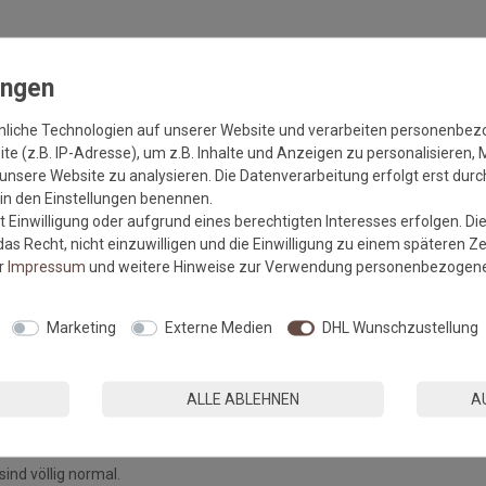
nweise
des Herstellers!
nliche Technologien auf unserer Website und verarbeiten personenbe
durch die
e (z.B. IP-Adresse), um z.B. Inhalte und Anzeigen zu personalisieren, 
Maße durch die Qualität der
unsere Website zu analysieren. Die Datenverarbeitung erfolgt erst durch
r in den Einstellungen benennen.
 Einwilligung oder aufgrund eines berechtigten Interesses erfolgen. Di
as Recht, nicht einzuwilligen und die Einwilligung zu einem späteren Z
er
Impressum
und weitere Hinweise zur Verwendung personenbezogene
arb- und Chargengleichheit
Marketing
Externe Medien
DHL Wunschzustellung
tz sind nur bei unverlegter Ware
ermeidbare Abweichungen der
ALLE ABLEHNEN
A
 der Ausrüstung oder des Dessins,
egen, berechtigen nicht zur
nd völlig normal.