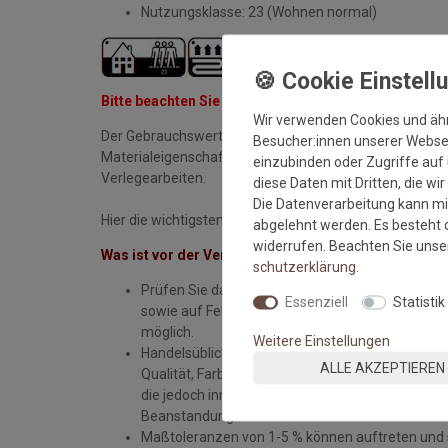
Nutzungsklasse: 23 (Wohnen normal)
Bitte beachten Sie immer die
Verlege- und Pflegehi
Wir verwenden Cookies und äh
Der Gebrauchswert eines Bodenbelages wird nicht nur 
Besucher:innen unserer Webseit
Materialeigenschaften bestimmt, sondern im gleichen 
einzubinden oder Zugriffe auf 
Verlegearbeiten.
diese Daten mit Dritten, die wi
Die Datenverarbeitung kann mit
Hier die wichtigsten Verlegehinweise:
abgelehnt werden. Es besteht d
widerrufen. Beachten Sie uns
Was ist vor der Verlegung zu beachten?
schutz­erklärung
.
Prüfen Sie das Material vor der Verlegung auf F
Essenziell
Statistik
sowie auf Fehler. Mängelrügen oder Materialersa
möglich.
Weitere Einstellungen
Handelsübliche oder geringe, technisch nicht v
ALLE AKZEPTIEREN
Qualität, Farbe, Breite, des Gewichts, der Dicke,
die jedoch innerhalb vorgegebener Toleranzen li
Beanstandung.
Maßtoleranzen von 1-5 % können auftreten und si