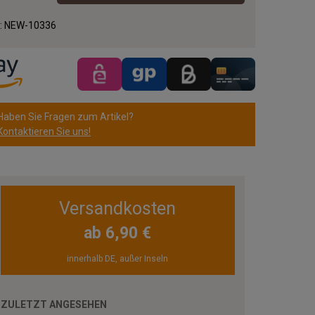
.:
NEW-10336
Haben Sie Fragen zum Artikel?
Kontaktieren Sie uns!
Versandkosten
ab 6,90 €
innerhalb DE, außer Inseln
ZULETZT ANGESEHEN