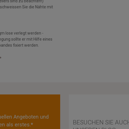
llers sind zu beachten!)
schweissen Sie die Nähte mit
qm lose verlegt werden -
gung sollte er mit Hilfe eines
andes fixiert werden.
»
tuellen Angeboten und
BESUCHEN SIE AUC
n als erstes.*