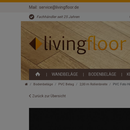
Mail:
service@livingfloor.de
Fachhändler seit 25 Jahren
WANDBELÄGE
BODENBELÄGE
K
Bodenbeläge
PVC Belag
2,00 m Rollenbreite
PVC Foto H
Zurück zur Übersicht