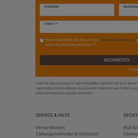
VORNAME
NACHNA
Newsletter
E-MAIL **
Honig
Hiermit bestätige ich, dass ich die
Daten­schutz­erklärung
g
kann ich jederzeit widerrufen.**
ABONNIEREN
** Hie
* Mit der Anmeldung für den Newsletter erklären Sie sich damit 
regelmäßig Informationen zu unserem Sortiment per E-Mail zusc
jederzeit kostenlos wieder abmelden.
SERVICE & HILFE
RECHT
Versandkosten
AGB & 
Zahlungsmethoden & Sicherheit
Datens