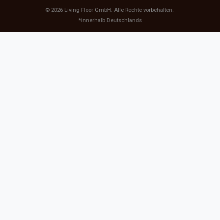
© 2026
Living Floor GmbH
. Alle Rechte vorbehalten.
*innerhalb Deutschlands