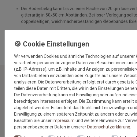
Der Bodenbelag kann bis zu einer Fläche von 20 qm lose ver
gitterartig in 50x50 cm Abständen. Bei loser Verlegung sollte 
doppelseitigen, weichmacherbeständigen Klebebandes fixie
MEHR INFORMATIONEN ZUM EU VERANTWORTLICHEN »
Wir verwenden Cookies und ähnliche Technologien auf unserer
verarbeiten personenbezogene Daten von Besucher:innen unse
(z.B. IP-Adresse), um z.B. Inhalte und Anzeigen zu personalisie
von Drittanbietern einzubinden oder Zugriffe auf unsere Websi
analysieren. Die Datenverarbeitung erfolgt erst durch gesetzte 
NEWSLETTER
teilen diese Daten mit Dritten, die wir in den Einstellungen bene
Die Datenverarbeitung kann mit Einwilligung oder aufgrund eine
Jetzt anmelden: Profitieren Sie von aktuellen Angeboten
berechtigten Interesses erfolgen. Die Zustimmung kann erteilt 
und erfahren Sie von den neuesten Produkten als
abgelehnt werden. Es besteht das Recht, nicht einzuwilligen und
erstes.*
Einwilligung zu einem späteren Zeitpunkt zu ändern oder zu wi
Beachten Sie unser
Impressum
und weitere Hinweise zur Verw
VORNAME
NACHNAME
personenbezogener Daten in unserer
Daten­schutz­erklärung
.