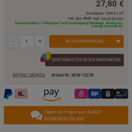
27,80 €
8.50 x 2.00 m
9.00 x 2.00 m
9.50 x 2.00 m
2
Grundpreis:
13,90 €
/
m
inkl. ges. MwSt. zzgl.
Versandkosten
10.00x2.00 m
11.00x2.00 m
12.00x2.00 m
Voraussichtlich 3-5 Werktage* nach Geldeingang(*Werktage: Montag bis
Freitag) innerhalb DE
13.00x2.00 m
14.00x2.00 m
15.00x2.00 m
IN DEN WARENKORB
16.00x2.00 m
17.00x2.00 m
18.00x2.00 m
19.00x2.00 m
20.00x2.00 m
GRATISMUSTER IN DEN WARENKORB
ARTIKEL MERKEN
Artikel-Nr.:
NEW-10278
Haben Sie Fragen zum Artikel?
Kontaktieren Sie uns!