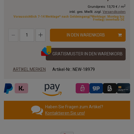
11.00x2.00 m
12.00x2.00 m
13.00x2.00 m
2
Grundpreis:
13,70 €
/
m
inkl. ges. MwSt. zzgl.
Versandkosten
14.00x2.00 m
15.00x2.00 m
16.00x2.00 m
Voraussichtlich 7-14 Werktage* nach Geldeingang(*Werktage: Montag bis
Freitag) innerhalb DE
17.00x2.00 m
18.00x2.00 m
19.00x2.00 m
IN DEN WARENKORB
20.00x2.00 m
GRATISMUSTER IN DEN WARENKORB
ARTIKEL MERKEN
Artikel-Nr.:
NEW-18979
Haben Sie Fragen zum Artikel?
Kontaktieren Sie uns!