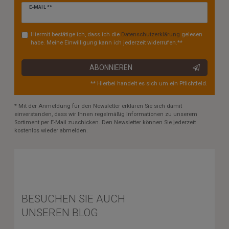
Newsletter
E-MAIL **
Honig
Hiermit bestätige ich, dass ich die
Daten­schutz­erklärung
gelesen
habe. Meine Einwilligung kann ich jederzeit widerrufen.**
ABONNIEREN
** Hierbei handelt es sich um ein Pflichtfeld.
* Mit der Anmeldung für den Newsletter erklären Sie sich damit
einverstanden, dass wir Ihnen regelmäßig Informationen zu unserem
Sortiment per E-Mail zuschicken. Den Newsletter können Sie jederzeit
kostenlos wieder abmelden.
BESUCHEN SIE AUCH
UNSEREN BLOG