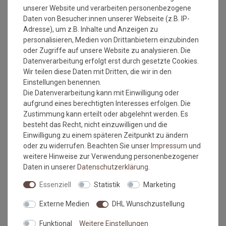
Lebensdauer. Ein Gewährleistungsanspruch setzt die
unserer Website und verarbeiten personenbezogene
Verarbeitung nach DIN 18 365 Bodenbelagsarbeiten und die
Daten von Besucher:innen unserer Webseite (z.B. IP-
sach- und fachgerechte Ausführung der Arbeit voraus. Der
Adresse), um z.B. Inhalte und Anzeigen zu
Unterboden muss eben, glatt, fest, rissfrei, trocken und
personalisieren, Medien von Drittanbietern einzubinden
sauber sein. Der Belag sollte 24 Stunden vor Verlegung
oder Zugriffe auf unsere Website zu analysieren. Die
ausgerollt und grob zugeschnitten werden. Zur Zeit der
Datenverarbeitung erfolgt erst durch gesetzte Cookies.
Verlegung sollte die Raumtemperatur nicht unter 18° C
Wir teilen diese Daten mit Dritten, die wir in den
betragen, die des Untergrundes nicht unter 15° C.
Einstellungen benennen.
Die Datenverarbeitung kann mit Einwilligung oder
Wie messe ich meinen Raum aus, damit das Material
aufgrund eines berechtigten Interesses erfolgen. Die
ausreicht?
Zustimmung kann erteilt oder abgelehnt werden. Es
besteht das Recht, nicht einzuwilligen und die
Einwilligung zu einem späteren Zeitpunkt zu ändern
Beim ausmessen des Raumes in dem der Bodenbelag
oder zu widerrufen. Beachten Sie unser
Impressum
und
verlegt werden soll, bitte immer die Türrahmen, Erker
weitere Hinweise zur Verwendung personenbezogener
oder sonstige Aussparungen IMMER mit ausmessen.
Daten in unserer
Daten­schutz­erklärung
.
Also immer die längste Länge und die breiteste Breite.
Kalkulieren Sie immer ca. 10-15 cm mehr in der Länge
Essenziell
Statistik
Marketing
und Breite mit ein, da die Wände nicht immer
gleichmäßig breit bzw. lang sein können.
Externe Medien
DHL Wunschzustellung
Funktional
Weitere Einstellungen