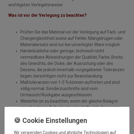
wichtigsten Verlegehinweise:
Was ist vor der Verlegung zu beachten?
Prüfen Sie das Material vor der Verlegung auf Farb- und
Chargengleichheit sowie auf Fehler. Mängelrügen oder
Materialersatz sind nur bei unverlegter Ware möglich.
Handelsübliche oder geringe, technisch nicht
vermeidbare Abweichungen der Qualität, Farbe, Breite,
des Gewichts, der Dicke, der Ausrüstung oder des
Dessins, die jedoch innerhalb vorgegebener Toleranzen
liegen, berechtigen nicht zur Beanstandung.
Maßtoleranzen von 1-5 % können auftreten und sind
völlig normal. Sonderzuschnitte sind vom
Umtausch/Rückgabe ausgeschlossen.
Weiterhin ist zu beachten, wenn der gleiche Belag in
verschiedenen Rollenbreiten bestellt wird, dass es zu
Farbabweichungen auf Grund der unterschiedlichen
Anfertigungen kommen kann.
Gerflor-Bodenbeläge sind Qualitätsprodukte mit hoher
Wir verwenden Cookies und ähnliche Technologien auf