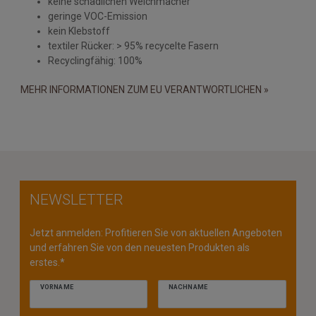
keine schädlichen Weichmacher
geringe VOC-Emission
kein Klebstoff
textiler Rücker: > 95% recycelte Fasern
Recyclingfähig: 100%
MEHR INFORMATIONEN ZUM EU VERANTWORTLICHEN »
NEWSLETTER
Jetzt anmelden: Profitieren Sie von aktuellen Angeboten
und erfahren Sie von den neuesten Produkten als
erstes.*
VORNAME
NACHNAME