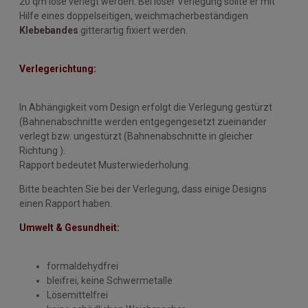
20 qm lose verlegt werden. Bei loser Verlegung sollte er mit
Hilfe eines doppelseitigen, weichmacherbeständigen
Klebebandes
gitterartig fixiert werden.
Verlegerichtung:
In Abhängigkeit vom Design erfolgt die Verlegung gestürzt
(Bahnenabschnitte werden entgegengesetzt zueinander
verlegt bzw. ungestürzt (Bahnenabschnitte in gleicher
Richtung ).
Rapport bedeutet Musterwiederholung.
Bitte beachten Sie bei der Verlegung, dass einige Designs
einen Rapport haben.
Umwelt & Gesundheit:
formaldehydfrei
bleifrei, keine Schwermetalle
Lösemittelfrei