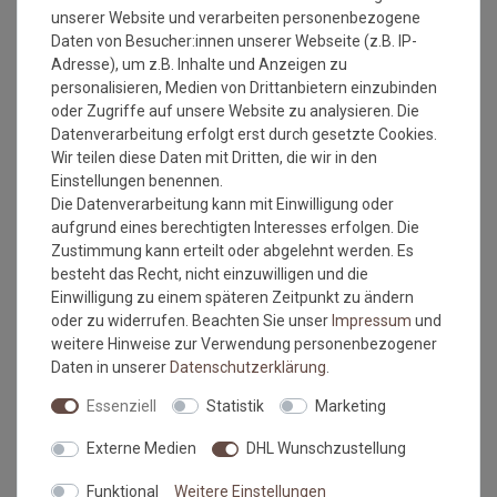
Lebensdauer. Ein Gewährleistungsanspruch setzt die
unserer Website und verarbeiten personenbezogene
Verarbeitung nach DIN 18 365 Bodenbelagsarbeiten und die
Daten von Besucher:innen unserer Webseite (z.B. IP-
sach- und fachgerechte Ausführung der Arbeit voraus. Der
Adresse), um z.B. Inhalte und Anzeigen zu
Unterboden muss eben, glatt, fest, rissfrei, trocken und
personalisieren, Medien von Drittanbietern einzubinden
sauber sein. Der Belag sollte 24 Stunden vor Verlegung
oder Zugriffe auf unsere Website zu analysieren. Die
ausgerollt und grob zugeschnitten werden. Zur Zeit der
Datenverarbeitung erfolgt erst durch gesetzte Cookies.
Verlegung sollte die Raumtemperatur nicht unter 18° C
Wir teilen diese Daten mit Dritten, die wir in den
betragen, die des Untergrundes nicht unter 15° C.
Einstellungen benennen.
Die Datenverarbeitung kann mit Einwilligung oder
Wie messe ich meinen Raum aus, damit das Material
aufgrund eines berechtigten Interesses erfolgen. Die
ausreicht?
Zustimmung kann erteilt oder abgelehnt werden. Es
besteht das Recht, nicht einzuwilligen und die
Einwilligung zu einem späteren Zeitpunkt zu ändern
Beim ausmessen des Raumes in dem der Bodenbelag
oder zu widerrufen. Beachten Sie unser
Impressum
und
verlegt werden soll, bitte immer die Türrahmen, Erker
weitere Hinweise zur Verwendung personenbezogener
oder sonstige Aussparungen IMMER mit ausmessen.
Daten in unserer
Daten­schutz­erklärung
.
Also immer die längste Länge und die breiteste Breite.
Kalkulieren Sie immer ca. 10-15 cm mehr in der Länge
Essenziell
Statistik
Marketing
und Breite mit ein, da die Wände nicht immer
gleichmäßig breit bzw. lang sein können.
Externe Medien
DHL Wunschzustellung
Funktional
Weitere Einstellungen