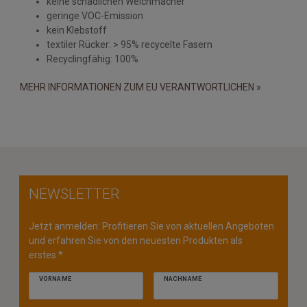
keine schädlichen Weichmacher
geringe VOC-Emission
kein Klebstoff
textiler Rücker: > 95% recycelte Fasern
Recyclingfähig: 100%
MEHR INFORMATIONEN ZUM EU VERANTWORTLICHEN »
NEWSLETTER
Jetzt anmelden: Profitieren Sie von aktuellen Angeboten
und erfahren Sie von den neuesten Produkten als
erstes.*
VORNAME
NACHNAME