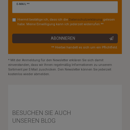
Newsletter
E-MAIL **
Honig
Hiermit bestätige ich, dass ich die
Daten­schutz­erklärung
gelesen
habe. Meine Einwilligung kann ich jederzeit widerrufen.**
ABONNIEREN
** Hierbei handelt es sich um ein Pflichtfeld.
* Mit der Anmeldung für den Newsletter erklären Sie sich damit
einverstanden, dass wir Ihnen regelmäßig Informationen zu unserem
Sortiment per E-Mail zuschicken. Den Newsletter können Sie jederzeit
kostenlos wieder abmelden.
BESUCHEN SIE AUCH
UNSEREN BLOG