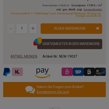
11.00x3.00 m
12.00x3.00 m
13.00x3.00 m
2
Preis bisher: 179,91 €
Grundpreis:
17,99 €
/
m
inkl. ges. MwSt. zzgl.
Versandkosten
14.00x3.00 m
15.00x3.00 m
16.00x3.00 m
Voraussichtlich 7-14 Werktage* nach Geldeingang(*Werktage: Montag bis
Freitag) innerhalb DE
17.00x3.00 m
18.00x3.00 m
19.00x3.00 m
IN DEN WARENKORB
20.00x3.00 m
GRATISMUSTER IN DEN WARENKORB
ARTIKEL MERKEN
Artikel-Nr.:
NEW-19037
Haben Sie Fragen zum Artikel?
Kontaktieren Sie uns!