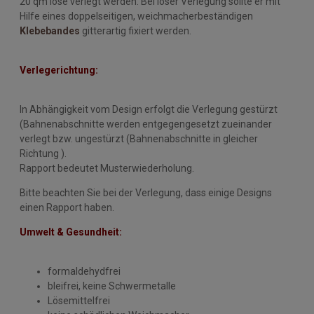
20 qm lose verlegt werden. Bei loser Verlegung sollte er mit
Hilfe eines doppelseitigen, weichmacherbeständigen
Klebebandes
gitterartig fixiert werden.
Verlegerichtung:
In Abhängigkeit vom Design erfolgt die Verlegung gestürzt
(Bahnenabschnitte werden entgegengesetzt zueinander
verlegt bzw. ungestürzt (Bahnenabschnitte in gleicher
Richtung ).
Rapport bedeutet Musterwiederholung.
Bitte beachten Sie bei der Verlegung, dass einige Designs
einen Rapport haben.
Umwelt & Gesundheit:
formaldehydfrei
bleifrei, keine Schwermetalle
Lösemittelfrei