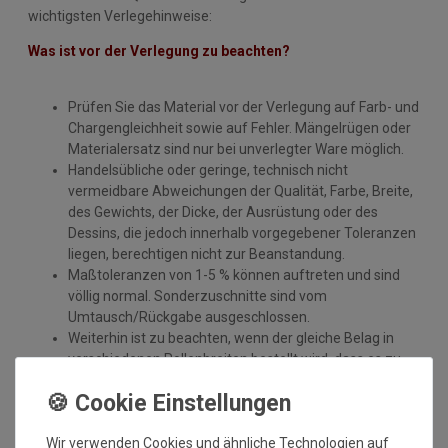
wichtigsten Verlegehinweise:
Was ist vor der Verlegung zu beachten?
Prüfen Sie das Material vor der Verlegung auf Farb- und
Chargengleichheit sowie auf Fehler. Mängelrügen oder
Materialersatz sind nur bei unverlegter Ware möglich.
Handelsübliche oder geringe, technisch nicht
vermeidbare Abweichungen der Qualität, Farbe, Breite,
des Gewichts, der Dicke, der Ausrüstung oder des
Dessins, die jedoch innerhalb vorgegebener Toleranzen
liegen, berechtigen nicht zur Beanstandung.
Maßtoleranzen von 1-5 % können auftreten und sind
völlig normal. Sonderzuschnitte sind vom
Umtausch/Rückgabe ausgeschlossen.
Weiterhin ist zu beachten, wenn der gleiche Belag in
verschiedenen Rollenbreiten bestellt wird, dass es zu
Farbabweichungen auf Grund der unterschiedlichen
Anfertigungen kommen kann.
Gerflor-Bodenbeläge sind Qualitätsprodukte mit hoher
Wir verwenden Cookies und ähnliche Technologien auf