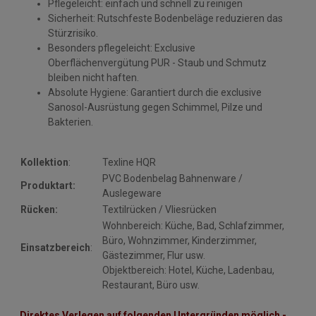
Pflegeleicht: einfach und schnell zu reinigen
Sicherheit: Rutschfeste Bodenbeläge reduzieren das
Stürzrisiko.
Besonders pflegeleicht: Exclusive
Oberflächenvergütung PUR - Staub und Schmutz
bleiben nicht haften.
Absolute Hygiene: Garantiert durch die exclusive
Sanosol-Ausrüstung gegen Schimmel, Pilze und
Bakterien.
Kollektion
:
Texline HQR
PVC Bodenbelag Bahnenware /
Produktart:
Auslegeware
Rücken:
Textilrücken / Vliesrücken
Wohnbereich: Küche, Bad, Schlafzimmer,
Büro, Wohnzimmer, Kinderzimmer,
Einsatzbereich
:
Gästezimmer, Flur usw.
Objektbereich: Hotel, Küche, Ladenbau,
Restaurant, Büro usw.
Direktes Verlegen auf folgenden Untergründen möglich -