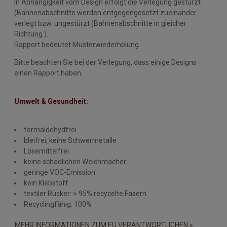
In Abhängigkeit vom Design erfolgt die Verlegung gestürzt
(Bahnenabschnitte werden entgegengesetzt zueinander
verlegt bzw. ungestürzt (Bahnenabschnitte in gleicher
Richtung ).
Rapport bedeutet Musterwiederholung.
Bitte beachten Sie bei der Verlegung, dass einige Designs
einen Rapport haben.
Umwelt & Gesundheit:
formaldehydfrei
bleifrei, keine Schwermetalle
Lösemittelfrei
keine schädlichen Weichmacher
geringe VOC-Emission
kein Klebstoff
textiler Rücker: > 95% recycelte Fasern
Recyclingfähig: 100%
MEHR INFORMATIONEN ZUM EU VERANTWORTLICHEN »