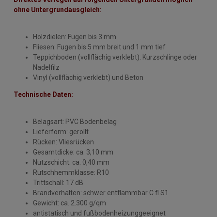
ohne Untergrundausgleich:
Holzdielen: Fugen bis 3 mm
Fliesen: Fugen bis 5 mm breit und 1 mm tief
Teppichboden (vollflächig verklebt): Kurzschlinge oder
Nadelfilz
Vinyl (vollflächig verklebt) und Beton
Technische Daten:
Belagsart: PVC Bodenbelag
Lieferform: gerollt
Rücken: Vliesrücken
Gesamtdicke: ca. 3,10 mm
Nutzschicht: ca. 0,40 mm
Rutschhemmklasse: R10
Trittschall: 17 dB
Brandverhalten: schwer entflammbar C fl S1
Gewicht: ca. 2.300 g/qm
antistatisch und fußbodenheizunggeeignet