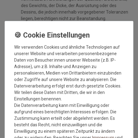
des Gewichts, der Dicke, der Ausrüstung oder des
Dessins, die jedoch innerhalb vorgegebener Toleranzen
liegen, berechtigen nicht zur Beanstandung.
Maßtoleranzen von 1-5 % können auftreten und sind
völlig normal. Sonderzuschnitte sind vom
Umtausch/Rückgabe ausgeschlossen.
Weiterhin ist zu beachten, wenn der gleiche Belag in
Wir verwenden Cookies und ähnliche Technologien auf
verschiedenen Rollenbreiten bestellt wird, dass es zu
unserer Website und verarbeiten personenbezogene
Farbabweichungen auf Grund der unterschiedlichen
Daten von Besucher:innen unserer Webseite (z.B. IP-
Anfertigungen kommen kann.
Adresse), um z.B. Inhalte und Anzeigen zu
personalisieren, Medien von Drittanbietern einzubinden
Wie messe ich meinen Raum aus, damit das Material
oder Zugriffe auf unsere Website zu analysieren. Die
ausreicht?
Datenverarbeitung erfolgt erst durch gesetzte Cookies.
Wir teilen diese Daten mit Dritten, die wir in den
Beim ausmessen des Raumes in dem der Bodenbelag
Einstellungen benennen.
verlegt werden soll, bitte immer die Türrahmen, Erker
Die Datenverarbeitung kann mit Einwilligung oder
oder sonstige Aussparungen IMMER mit ausmessen.
aufgrund eines berechtigten Interesses erfolgen. Die
Also immer die längste Länge und die breiteste Breite.
Zustimmung kann erteilt oder abgelehnt werden. Es
Kalkulieren Sie immer ca. 10-15 cm mehr in der Länge
besteht das Recht, nicht einzuwilligen und die
und Breite mit ein, da die Wände nicht immer
Einwilligung zu einem späteren Zeitpunkt zu ändern
gleichmäßig breit bzw. lang sein können.
oder zu widerrufen. Beachten Sie unser
Impressum
und