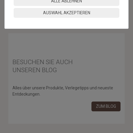
ALLE ABLEHNEN
* Mit der Anmeldung für den Newsletter erklären Sie sich damit
AUSWAHL AKZEPTIEREN
einverstanden, dass wir Ihnen regelmäßig Informationen zu unserem
Sortiment per E-Mail zuschicken. Den Newsletter können Sie jederzeit
kostenlos wieder abmelden.
BESUCHEN SIE AUCH
UNSEREN BLOG
Alles über unsere Produkte, Verlegetipps und neueste
Entdeckungen.
ZUM BLOG