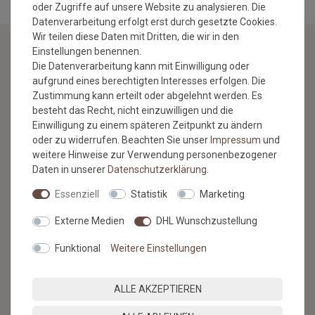
oder Zugriffe auf unsere Website zu analysieren. Die
Datenverarbeitung erfolgt erst durch gesetzte Cookies.
Wir teilen diese Daten mit Dritten, die wir in den
Einstellungen benennen.
Die Datenverarbeitung kann mit Einwilligung oder
NEWSLETTER
aufgrund eines berechtigten Interesses erfolgen. Die
Zustimmung kann erteilt oder abgelehnt werden. Es
Jetzt anmelden: Profitieren Sie von aktuellen Angeboten
besteht das Recht, nicht einzuwilligen und die
und erfahren Sie von den neuesten Produkten als
Einwilligung zu einem späteren Zeitpunkt zu ändern
erstes.*
oder zu widerrufen. Beachten Sie unser
Impressum
und
weitere Hinweise zur Verwendung personenbezogener
VORNAME
NACHNAME
Daten in unserer
Daten­schutz­erklärung
.
Essenziell
Statistik
Marketing
Newsletter
E-MAIL **
Honig
Externe Medien
DHL Wunschzustellung
Hiermit bestätige ich, dass ich die
Daten­schutz­erklärung
gelesen
Funktional
Weitere Einstellungen
habe. Meine Einwilligung kann ich jederzeit widerrufen.**
ABONNIEREN
ALLE AKZEPTIEREN
** Hierbei handelt es sich um ein Pflichtfeld.