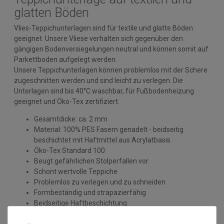
glatten Böden
Vlies-Teppichunterlagen sind für textile und glatte Böden
geeignet. Unsere Vliese verhalten sich gegenüber den
gängigen Bodenversiegelungen neutral und können somit auf
Parkettboden aufgelegt werden.
Unsere Teppichunterlagen können problemlos mit der Schere
zugeschnitten werden und sind leicht zu verlegen. Die
Unterlagen sind bis 40°C waschbar, für Fußbodenheizung
geeignet und Öko-Tex zertifiziert.
Gesamtdicke: ca. 2 mm
Material: 100% PES Fasern genadelt - beidseitig
beschichtet mit Haftmittel aus Acrylatbasis
Öko-Tex Standard 100
Beugt gefährlichen Stolperfallen vor
Schont wertvolle Teppiche
Problemlos zu verlegen und zu schneiden
Formbeständig und strapazierfähig
Beidseitige Haftbeschichtung
Mehr Sicherheit bei erhöhtem Trittkomfort