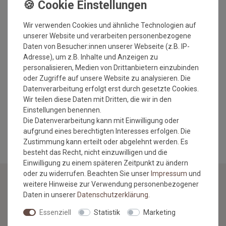
waschbar bis 40°C
für Fussbodenheizung geeignet
Wir verwenden Cookies und ähnliche Technologien auf
Verlegehinweis:
unserer Website und verarbeiten personenbezogene
Bei Versiegelungen mit Wasserlacken empfehlen wir
Daten von Besucher:innen unserer Webseite (z.B. IP-
vor dem auflegen der Unterlage eine Aushärtungszeit
Adresse), um z.B. Inhalte und Anzeigen zu
der Versiegelung von mindestens 3 Monaten.
personalisieren, Medien von Drittanbietern einzubinden
Nur geeignet bei lösemittelfreien Öl- und
oder Zugriffe auf unsere Website zu analysieren. Die
Wachsversiegelungen.
Datenverarbeitung erfolgt erst durch gesetzte Cookies.
Bei Nässe keine Haft- und keine Antirutschwirkung!
Wir teilen diese Daten mit Dritten, die wir in den
Einstellungen benennen.
MEHR INFORMATIONEN ZUM EU VERANTWORTLICHEN »
Die Datenverarbeitung kann mit Einwilligung oder
aufgrund eines berechtigten Interesses erfolgen. Die
Zustimmung kann erteilt oder abgelehnt werden. Es
besteht das Recht, nicht einzuwilligen und die
Einwilligung zu einem späteren Zeitpunkt zu ändern
oder zu widerrufen. Beachten Sie unser
Impressum
und
weitere Hinweise zur Verwendung personenbezogener
Daten in unserer
Daten­schutz­erklärung
.
NEWSLETTER
Essenziell
Statistik
Marketing
Jetzt anmelden: Profitieren Sie von aktuellen Angeboten