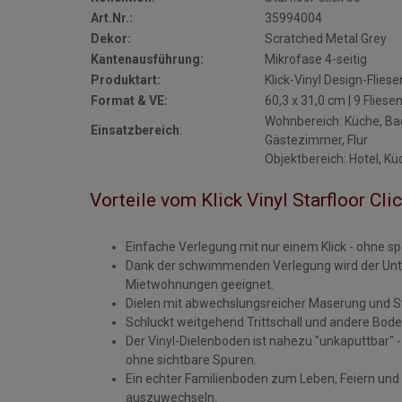
Art.Nr.:
35994004
Dekor:
Scratched Metal Grey
Kantenausführung:
Mikrofase 4-seitig
Produktart:
Klick-Vinyl Design-Flies
Format & VE:
60,3 x 31,0 cm | 9 Fliese
Wohnbereich: Küche, Ba
Einsatzbereich
:
Gästezimmer, Flur
Objektbereich: Hotel, K
Vorteile vom Klick Vinyl Starfloor Clic
Einfache Verlegung mit nur einem Klick - ohne sp
Dank der schwimmenden Verlegung wird der Unte
Mietwohnungen geeignet.
Dielen mit abwechslungsreicher Maserung und St
Schluckt weitgehend Trittschall und andere Bod
Der Vinyl-Dielenboden ist nahezu "unkaputtbar" 
ohne sichtbare Spuren.
Ein echter Familienboden zum Leben, Feiern und T
auszuwechseln.