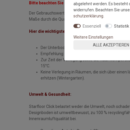
Bitte beachten Sie immer die Tarkett Verlege- und P
abgelehnt werden. Es besteht d
widerrufen. Beachten Sie uns
Der Gebrauchswert eines Bodenbelages wird nicht nur 
schutz­erklärung
.
Maße durch die Qualität der Verlegearbeiten.
Essenziell
Statistik
Hier die wichtigsten Verlegehinweise vom Klick Vinyl 
Weitere Einstellungen
ALLE AKZEPTIEREN
Der Unterboden muss eben, glatt, fest, rissfrei, 
Empfehlung: Die einzelnen Dielen sollten 24 St
Zur Zeit der Verlegung sollte die Raumtemperatur
15°C.
Keine Verlegung in Räumen, die sich über einen 
erhitzen (Wintergarten).
Umwelt & Gesundheit:
Starfloor Click belastet weder die Umwelt, noch schade
Designboden ist umweltbewusst, zu 100 % recyclingfäh
Innenraumluftqualität bei.