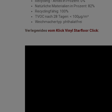
Recycling - Anteil in Prozent: 0%
Natürliche Materialien in Prozent: 82%
Recyclingfähig: 100%
TVOC nach 28 Tagen: < 100μg/m³
Weichmachertyp: phthalatfrei
Verlegevideo
vom Klick Vinyl Starfloor Click: