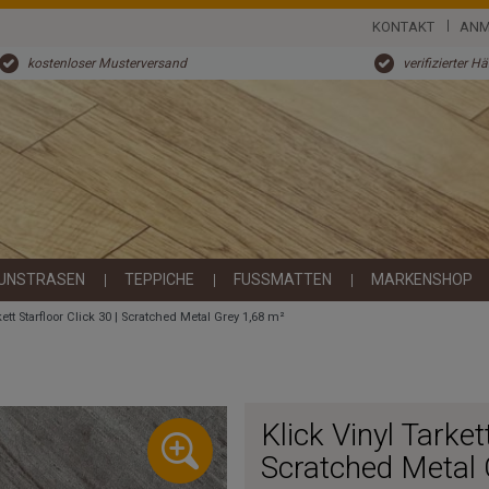
KONTAKT
ANM
kostenloser Musterversand
verifizierter H
UNSTRASEN
TEPPICHE
FUSSMATTEN
MARKENSHOP
kett Starfloor Click 30 | Scratched Metal Grey 1,68 m²
Klick Vinyl Tarket
Scratched Metal 