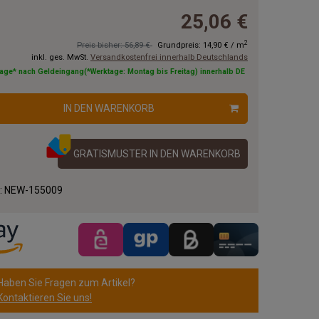
25,06 €
2
Preis bisher: 56,89 €
Grundpreis:
14,90 €
/
m
inkl. ges. MwSt.
Versandkostenfrei innerhalb Deutschlands
tage* nach Geldeingang(*Werktage: Montag bis Freitag) innerhalb DE
IN DEN WARENKORB
GRATISMUSTER IN DEN WARENKORB
.:
NEW-155009
Haben Sie Fragen zum Artikel?
Kontaktieren Sie uns!