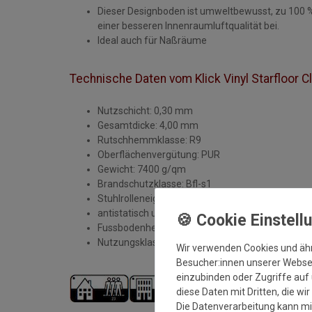
Dieser Designboden ist umweltbewusst, zu 100 %
einer besseren Innenraumluftqualität bei.
Ideal auch für Naßräume
Technische Daten vom Klick Vinyl Starfloor Cl
Nutzschicht: 0,30 mm
Gesamtdicke: 4,00 mm
Rutschhemmklasse: R9
Oberflächenvergütung: PUR
Gewicht: 7400 g/qm
Brandschutzklasse: Bfl-s1
Stuhlrolleneignung: geeignet Typ W
antistatisch und pflegeleicht
Fussbodenheizung (Warmwasser): bis max 27°C
Nutzungsklasse: Wohnen 23 | Gewerblich: 31
Wir verwenden Cookies und äh
Besucher:innen unserer Webseit
einzubinden oder Zugriffe auf 
diese Daten mit Dritten, die wi
Die Datenverarbeitung kann mit