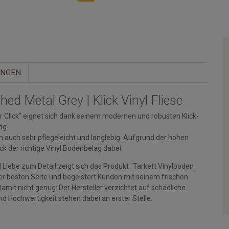
UNGEN
ched Metal Grey | Klick Vinyl Fliese
or Click“ eignet sich dank seinem modernen und robusten Klick-
ng.
rn auch sehr pflegeleicht und langlebig. Aufgrund der hohen
k der richtige Vinyl Bodenbelag dabei.
 Liebe zum Detail zeigt sich das Produkt "Tarkett Vinylboden
iner besten Seite und begeistert Kunden mit seinem frischen
amit nicht genug: Der Hersteller verzichtet auf schädliche
nd Hochwertigkeit stehen dabei an erster Stelle.