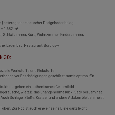
en | heterogener elastischer Designbodenbelag
n = 1,682 m²
d, Schlafzimmer, Büro, Wohnzimmer, Kinderzimmer,
üche, Ladenbau, Restaurant, Büro usw.
k 30:
ezielle Werkstoffe und Klebstoffe.
rboden vor Beschädigungen geschützt, somit optimal für
ruktur ergeben ein authentisches Gesamtbild.
engeräusche, wie z.B. das unangenehme Klick-Klack bei Laminat.
- Auch Schläge, Stöße, Kratzer und andere Attaken bleiben meist
oben. Zur Not ist auch eine einzelne Diele ganz leicht