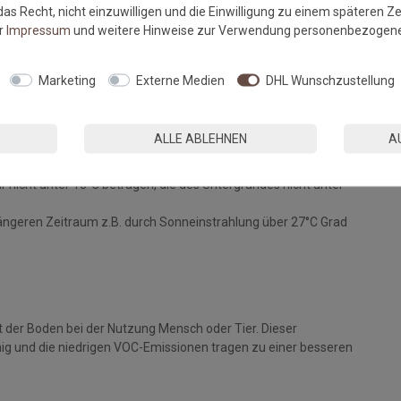
flegehinweise aus der
Verlegeanleitung
!
as Recht, nicht einzuwilligen und die Einwilligung zu einem späteren Z
er
Impressum
und weitere Hinweise zur Verwendung personenbezogene
durch die Materialeigenschaften bestimmt, sondern im gleichen
Marketing
Externe Medien
DHL Wunschzustellung
Starfloor Click 30:
ALLE ABLEHNEN
A
trocken und sauber sein.
unden vor der Verlegung in dem Raum ausgelegt werden.
 nicht unter 18°C betragen, die des Untergrundes nicht unter
längeren Zeitraum z.B. durch Sonneinstrahlung über 27°C Grad
t der Boden bei der Nutzung Mensch oder Tier. Dieser
ig und die niedrigen VOC-Emissionen tragen zu einer besseren