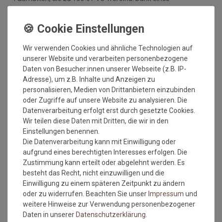
hochwertigen Gummirückens sind die Fußmatten absolut
ruschfest. Einem sicheren Gebrauch auch auf
Fußbodenheizungen steht somit nichts mehr im Wege.
Vor dem ersten Gebrauch waschen Sie die Fußmatte separat
Wir verwenden Cookies und ähnliche Technologien auf
bei angegebener Temperatur mit Feinwaschmittel und legen
unserer Website und verarbeiten personenbezogene
sie flach zum Trocknen aus. Dadurch richten sich die Fasern
Daten von Besucher:innen unserer Webseite (z.B. IP-
auf, der Mattenflor wird aktiviert und transportbedingte Falten
Adresse), um z.B. Inhalte und Anzeigen zu
und Knicke werden wieder glatt. Pflegen Sie so Ihre
personalisieren, Medien von Drittanbietern einzubinden
Fußmatte regelmäßig und Sie werden überrascht sein, wie
oder Zugriffe auf unsere Website zu analysieren. Die
viele Jahre Qualität und Farbe erhalten bleiben.
Datenverarbeitung erfolgt erst durch gesetzte Cookies.
Wir teilen diese Daten mit Dritten, die wir in den
Waschtipps:
Einstellungen benennen.
Die Datenverarbeitung kann mit Einwilligung oder
Matten, die nicht mehr in die Waschmaschine passen, können
aufgrund eines berechtigten Interesses erfolgen. Die
mit einem Dampfstrahler (aus Entfernung) gereinigt werden
Zustimmung kann erteilt oder abgelehnt werden. Es
oder bei einer Wäscherei abgegeben werden. Ganz wichtig ist
besteht das Recht, nicht einzuwilligen und die
auch, dass man die Matten nicht gefaltet und auch nicht mit
Einwilligung zu einem späteren Zeitpunkt zu ändern
anderen Wäschestücken in die Maschine legt, damit die Matte
oder zu widerrufen. Beachten Sie unser
Impressum
und
nicht mit Knicken wieder aus der Maschine kommt. Dies ist
weitere Hinweise zur Verwendung personenbezogener
kein Materialfehler und stellt auch keinen Reklamationsgrund
Daten in unserer
Daten­schutz­erklärung
.
dar.