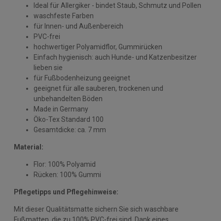
Ideal für Allergiker - bindet Staub, Schmutz und Pollen
waschfeste Farben
für Innen- und Außenbereich
PVC-frei
hochwertiger Polyamidflor, Gummirücken
Einfach hygienisch: auch Hunde- und Katzenbesitzer
lieben sie
für Fußbodenheizung geeignet
geeignet für alle sauberen, trockenen und
unbehandelten Böden
Made in Germany
Öko-Tex Standard 100
Gesamtdicke: ca. 7 mm
Material:
Flor: 100% Polyamid
Rücken: 100% Gummi
Pflegetipps und Pflegehinweise:
Mit dieser Qualitätsmatte sichern Sie sich waschbare
Fußmatten, die zu 100% PVC-frei sind. Dank eines