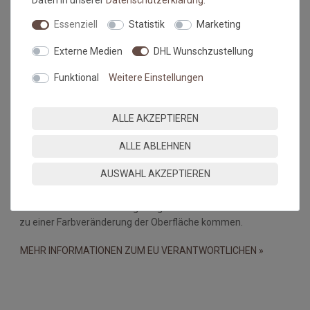
Daten in unserer
Daten­schutz­erklärung
.
dar.
Essenziell
Statistik
Marketing
Falls dies doch mal passiert, auf keinen Fall in den Trockner
geben, damit verstärken sich diese Knicke nur noch. Beim
Externe Medien
DHL Wunschzustellung
nächsten Waschen sollten die wieder verschwunden sein.
Funktional
Weitere Einstellungen
Maßtoleranzen und Farbabweichungen:
Produktionsbedingte Maßtoleranzen in der Größe von +/- 5%,
ALLE AKZEPTIEREN
sowie Farbabweichungen zwischen Bildschirmfoto und
Original sind nicht auszuschließen
ALLE ABLEHNEN
Wichtiger Hinweis:
AUSWAHL AKZEPTIEREN
Bei PVC-Böden, Linoleum-, Laminat- und Holzböden kann es
durch eine Wechselwirkung mit gummibeschichteten Matten
zu einer Farbveränderung der Oberfläche kommen.
MEHR INFORMATIONEN ZUM EU VERANTWORTLICHEN »