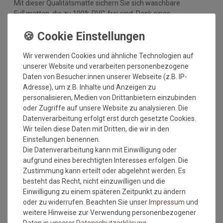
Mit dieser Qualitätsmatte sichern Sie sich waschbare
Fußmatten, die zu 100% PVC-frei sind. Dank eines
hochwertigen Gummirückens sind die Fußmatten absolut
ruschfest. Einem sicheren Gebrauch auch auf
Fußbodenheizungen steht somit nichts mehr im Wege.
Wir verwenden Cookies und ähnliche Technologien auf
Vor dem ersten Gebrauch waschen Sie die Fußmatte separat
unserer Website und verarbeiten personenbezogene
bei angegebener Temperatur mit Feinwaschmittel und legen
Daten von Besucher:innen unserer Webseite (z.B. IP-
sie flach zum Trocknen aus. Dadurch richten sich die Fasern
Adresse), um z.B. Inhalte und Anzeigen zu
auf, der Mattenflor wird aktiviert und transportbedingte Falten
personalisieren, Medien von Drittanbietern einzubinden
und Knicke werden wieder glatt. Pflegen Sie so Ihre
oder Zugriffe auf unsere Website zu analysieren. Die
Fußmatte regelmäßig und Sie werden überrascht sein, wie
Datenverarbeitung erfolgt erst durch gesetzte Cookies.
viele Jahre Qualität und Farbe erhalten bleiben.
Wir teilen diese Daten mit Dritten, die wir in den
Einstellungen benennen.
Waschtipps:
Die Datenverarbeitung kann mit Einwilligung oder
Matten, die nicht mehr in die Waschmaschine passen, können
aufgrund eines berechtigten Interesses erfolgen. Die
mit einem Dampfstrahler (aus Entfernung) gereinigt werden
Zustimmung kann erteilt oder abgelehnt werden. Es
oder bei einer Wäscherei abgegeben werden. Ganz wichtig ist
besteht das Recht, nicht einzuwilligen und die
auch, dass man die Matten nicht gefaltet und auch nicht mit
Einwilligung zu einem späteren Zeitpunkt zu ändern
anderen Wäschestücken in die Maschine legt, damit die Matte
oder zu widerrufen. Beachten Sie unser
Impressum
und
nicht mit Knicken wieder aus der Maschine kommt. Dies ist
weitere Hinweise zur Verwendung personenbezogener
kein Materialfehler und stellt auch keinen Reklamationsgrund