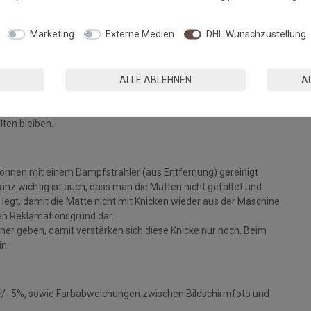
Fußmatten, die zu 100% PVC-frei sind. Dank eines hochwertigen
Marketing
Externe Medien
DHL Wunschzustellung
 Einem sicheren Gebrauch auch auf Fußbodenheizungen steht
ALLE ABLEHNEN
A
eparat bei angegebener Temperatur mit Feinwaschmittel und
ie Fasern auf, der Mattenflor wird aktiviert und
tt. Pflegen Sie so Ihre Fußmatte regelmäßig und Sie werden
lten bleiben.
können mit einem Dampfstrahler (aus Entfernung) gereinigt
z wichtig ist auch, dass man die Matten nicht gefaltet und
legt, damit die Matte nicht mit Knicken wieder aus der Maschine
inen Reklamationsgrund dar.
ckner geben, damit verstärken sich diese Knicke nur noch. Beim
in.
+/- 5%, sowie Farbabweichungen zwischen Bildschirmfoto und