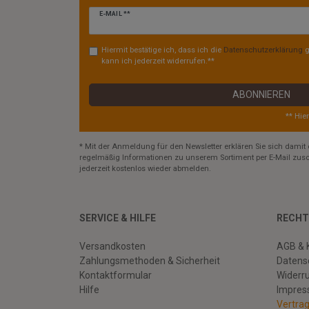
Newsletter
E-MAIL **
Honig
Hiermit bestätige ich, dass ich die
Daten­schutz­erklärung
g
kann ich jederzeit widerrufen.**
ABONNIEREN
** Hie
* Mit der Anmeldung für den Newsletter erklären Sie sich damit 
regelmäßig Informationen zu unserem Sortiment per E-Mail zusc
jederzeit kostenlos wieder abmelden.
SERVICE & HILFE
RECHT
Versandkosten
AGB & 
Zahlungsmethoden & Sicherheit
Datens
Kontaktformular
Widerr
Hilfe
Impre
Vertra