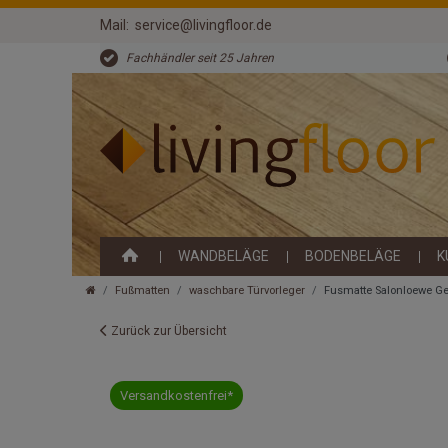
Mail:
service@livingfloor.de
Fachhändler seit 25 Jahren
WANDBELÄGE
BODENBELÄGE
K
Fußmatten
waschbare Türvorleger
Fusmatte Salonloewe G
Zurück zur Übersicht
Versandkostenfrei*