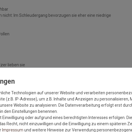
chbar
 nicht: Im Schleudergang bevorzugen sie eher eine niedrige
Pollen
zer lieben sie
handelten Böden
nliche Technologien auf unserer Website und verarbeiten personenbe
e (z.B. IP-Adresse), um z.B. Inhalte und Anzeigen zu personalisieren, 
unsere Website zu analysieren. Die Datenverarbeitung erfolgt erst durch
r in den Einstellungen benennen.
 Einwilligung oder aufgrund eines berechtigten Interesses erfolgen. Di
as Recht, nicht einzuwilligen und die Einwilligung zu einem späteren Z
er
Impressum
und weitere Hinweise zur Verwendung personenbezogene