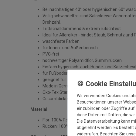
Bei nachhaltigen 40° oder hygienischen 60° was
Völlig schwindelfrei sind Salonloewe Wohnmatten
Drehzahl.
Trittschalldämmend & extrem rutschfest
Ideal für Allergiker - bindet Staub, Schmutz und 
waschfeste Farben
für Innen- und Außenbereich
PVC-frei
hochwertiger Polyamidflor, Gummirücken
Einfach hygienisch: auch Hunde- und Katzenbesit
für Fußbodenheizung geeignet
geeignet für alle sauberen, trockenen und unbe
Made in Germany
Öko-Tex Standard 100
Wir verwenden Cookies und äh
Gesamtdicke: ca. 7 mm
Besucher:innen unserer Webseit
einzubinden oder Zugriffe auf 
Material:
diese Daten mit Dritten, die wi
Flor: 100% Polyamid
Die Datenverarbeitung kann mit
Rücken: 100% Gummi
abgelehnt werden. Es besteht d
widerrufen. Beachten Sie uns