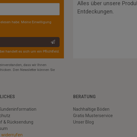
Alles über unsere Produ
Entdeckungen.
elesen habe. Meine Einwilligung
rbei handelt es sich um ein Pflichtfeld.
einverstanden, dass wir Ihnen
hicken. Den Newsletter können Sie
LICHES
BERATUNG
Kundeninformation
Nachhaltige Böden
chutz
Gratis Musterservice
uf & Rücksendung
Unser Blog
ssum
g widerrufen