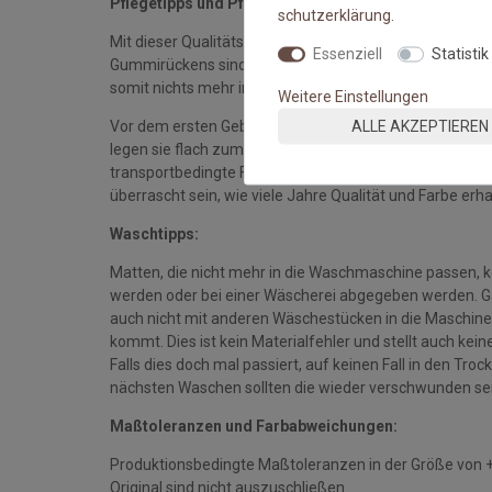
Pflegetipps und Pflegehinweise:
schutz­erklärung
.
Mit dieser Qualitätsmatte sichern Sie sich waschbare 
Essenziell
Statistik
Gummirückens sind die Fußmatten absolut ruschfest.
somit nichts mehr im Wege.
Weitere Einstellungen
ALLE AKZEPTIEREN
Vor dem ersten Gebrauch waschen Sie die Fußmatte s
legen sie flach zum Trocknen aus. Dadurch richten sich d
transportbedingte Falten und Knicke werden wieder gla
überrascht sein, wie viele Jahre Qualität und Farbe erha
Waschtipps:
Matten, die nicht mehr in die Waschmaschine passen, 
werden oder bei einer Wäscherei abgegeben werden. Gan
auch nicht mit anderen Wäschestücken in die Maschine 
kommt. Dies ist kein Materialfehler und stellt auch ke
Falls dies doch mal passiert, auf keinen Fall in den Tro
nächsten Waschen sollten die wieder verschwunden se
Maßtoleranzen und Farbabweichungen:
Produktionsbedingte Maßtoleranzen in der Größe von 
Original sind nicht auszuschließen