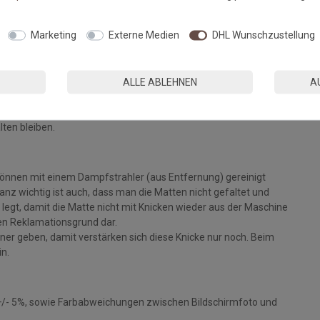
Fußmatten, die zu 100% PVC-frei sind. Dank eines hochwertigen
Marketing
Externe Medien
DHL Wunschzustellung
 Einem sicheren Gebrauch auch auf Fußbodenheizungen steht
ALLE ABLEHNEN
A
eparat bei angegebener Temperatur mit Feinwaschmittel und
ie Fasern auf, der Mattenflor wird aktiviert und
tt. Pflegen Sie so Ihre Fußmatte regelmäßig und Sie werden
lten bleiben.
können mit einem Dampfstrahler (aus Entfernung) gereinigt
z wichtig ist auch, dass man die Matten nicht gefaltet und
legt, damit die Matte nicht mit Knicken wieder aus der Maschine
inen Reklamationsgrund dar.
ckner geben, damit verstärken sich diese Knicke nur noch. Beim
in.
+/- 5%, sowie Farbabweichungen zwischen Bildschirmfoto und