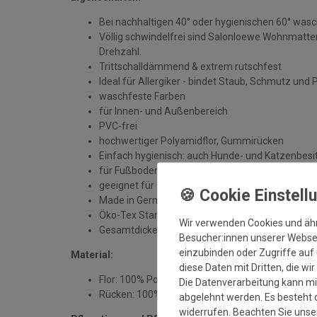
Bei nachhaltigen 40° oder hygienischen 60° was
Völlig schwindelfrei sind Salonloewe Wohnmatten
Drehzahl.
Trittschalldämmend & extrem rutschfest
Ideal für Allergiker - bindet Staub, Schmutz und 
waschfeste Farben
für Innen- und Außenbereich
PVC-frei
hochwertiger Polyamidflor, Gummirücken
Einfach hygienisch: auch Hunde- und Katzenbesit
für Fußbodenheizung geeignet
geeignet für alle sauberen, trockenen und unbe
Made in Germany
Öko-Tex Standard 100
Wir verwenden Cookies und äh
Gesamtdicke: ca. 7 mm
Besucher:innen unserer Webseit
einzubinden oder Zugriffe auf 
Material:
diese Daten mit Dritten, die wi
Flor: 100% Polyamid
Die Datenverarbeitung kann mit
Rücken: 100% Gummi
abgelehnt werden. Es besteht d
widerrufen. Beachten Sie uns