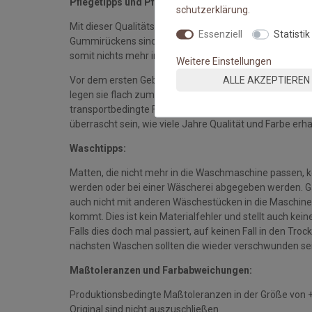
Pflegetipps und Pflegehinweise:
schutz­erklärung
.
Mit dieser Qualitätsmatte sichern Sie sich waschbare 
Essenziell
Statistik
Gummirückens sind die Fußmatten absolut ruschfest.
somit nichts mehr im Wege.
Weitere Einstellungen
ALLE AKZEPTIEREN
Vor dem ersten Gebrauch waschen Sie die Fußmatte s
legen sie flach zum Trocknen aus. Dadurch richten sich d
transportbedingte Falten und Knicke werden wieder gla
überrascht sein, wie viele Jahre Qualität und Farbe erha
Waschtipps:
Matten, die nicht mehr in die Waschmaschine passen, 
werden oder bei einer Wäscherei abgegeben werden. Gan
auch nicht mit anderen Wäschestücken in die Maschine 
kommt. Dies ist kein Materialfehler und stellt auch ke
Falls dies doch mal passiert, auf keinen Fall in den Tro
nächsten Waschen sollten die wieder verschwunden se
Maßtoleranzen und Farbabweichungen:
Produktionsbedingte Maßtoleranzen in der Größe von 
Original sind nicht auszuschließen