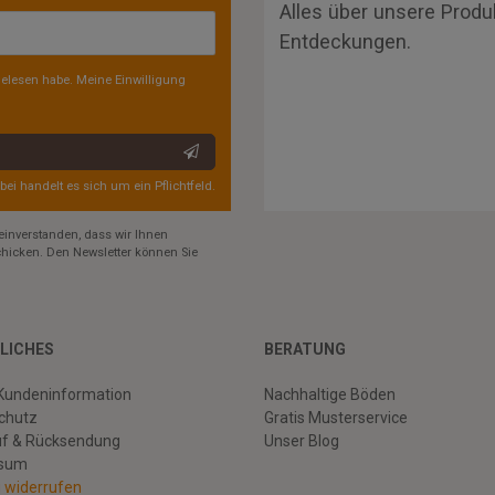
Alles über unsere Produ
Entdeckungen.
elesen habe. Meine Einwilligung
rbei handelt es sich um ein Pflichtfeld.
einverstanden, dass wir Ihnen
hicken. Den Newsletter können Sie
LICHES
BERATUNG
Kundeninformation
Nachhaltige Böden
chutz
Gratis Musterservice
uf & Rücksendung
Unser Blog
ssum
g widerrufen