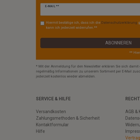
Newsletter
E-MAIL **
Honig
Hiermit bestätige ich, dass ich die
Daten­schutz­erklärung
g
kann ich jederzeit widerrufen.**
ABONNIEREN
** Hie
* Mit der Anmeldung für den Newsletter erklären Sie sich damit 
regelmäßig Informationen zu unserem Sortiment per E-Mail zusc
jederzeit kostenlos wieder abmelden.
SERVICE & HILFE
RECHT
Versandkosten
AGB & 
Zahlungsmethoden & Sicherheit
Datens
Kontaktformular
Widerr
Hilfe
Impre
Vertra