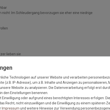
chbar
 nicht: Im Schleudergang bevorzugen sie eher eine niedrige
Pollen
zer lieben sie
handelten Böden
nliche Technologien auf unserer Website und verarbeiten personenbe
e (z.B. IP-Adresse), um z.B. Inhalte und Anzeigen zu personalisieren, 
unsere Website zu analysieren. Die Datenverarbeitung erfolgt erst durch
r in den Einstellungen benennen.
 Einwilligung oder aufgrund eines berechtigten Interesses erfolgen. Di
as Recht, nicht einzuwilligen und die Einwilligung zu einem späteren Z
er
Impressum
und weitere Hinweise zur Verwendung personenbezogene