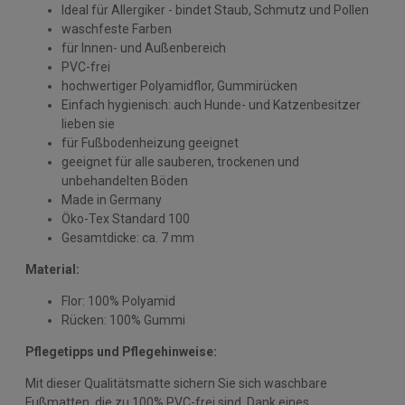
Ideal für Allergiker - bindet Staub, Schmutz und Pollen
waschfeste Farben
für Innen- und Außenbereich
PVC-frei
hochwertiger Polyamidflor, Gummirücken
Einfach hygienisch: auch Hunde- und Katzenbesitzer
lieben sie
für Fußbodenheizung geeignet
geeignet für alle sauberen, trockenen und
unbehandelten Böden
Made in Germany
Öko-Tex Standard 100
Gesamtdicke: ca. 7 mm
Material:
Flor: 100% Polyamid
Rücken: 100% Gummi
Pflegetipps und Pflegehinweise:
Mit dieser Qualitätsmatte sichern Sie sich waschbare
Fußmatten, die zu 100% PVC-frei sind. Dank eines