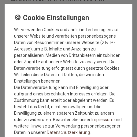
hochwertigen Gummirückens sind die Fußmatten absolut
ruschfest. Einem sicheren Gebrauch auch auf
Fußbodenheizungen steht somit nichts mehr im Wege.
Vor dem ersten Gebrauch waschen Sie die Fußmatte separat
Wir verwenden Cookies und ähnliche Technologien auf
bei angegebener Temperatur mit Feinwaschmittel und legen
unserer Website und verarbeiten personenbezogene
sie flach zum Trocknen aus. Dadurch richten sich die Fasern
Daten von Besucher:innen unserer Webseite (z.B. IP-
auf, der Mattenflor wird aktiviert und transportbedingte Falten
Adresse), um z.B. Inhalte und Anzeigen zu
und Knicke werden wieder glatt. Pflegen Sie so Ihre
personalisieren, Medien von Drittanbietern einzubinden
Fußmatte regelmäßig und Sie werden überrascht sein, wie
oder Zugriffe auf unsere Website zu analysieren. Die
viele Jahre Qualität und Farbe erhalten bleiben.
Datenverarbeitung erfolgt erst durch gesetzte Cookies.
Wir teilen diese Daten mit Dritten, die wir in den
Waschtipps:
Einstellungen benennen.
Die Datenverarbeitung kann mit Einwilligung oder
Matten, die nicht mehr in die Waschmaschine passen, können
aufgrund eines berechtigten Interesses erfolgen. Die
mit einem Dampfstrahler (aus Entfernung) gereinigt werden
Zustimmung kann erteilt oder abgelehnt werden. Es
oder bei einer Wäscherei abgegeben werden. Ganz wichtig ist
besteht das Recht, nicht einzuwilligen und die
auch, dass man die Matten nicht gefaltet und auch nicht mit
Einwilligung zu einem späteren Zeitpunkt zu ändern
anderen Wäschestücken in die Maschine legt, damit die Matte
oder zu widerrufen. Beachten Sie unser
Impressum
und
nicht mit Knicken wieder aus der Maschine kommt. Dies ist
weitere Hinweise zur Verwendung personenbezogener
kein Materialfehler und stellt auch keinen Reklamationsgrund
Daten in unserer
Daten­schutz­erklärung
.
dar.