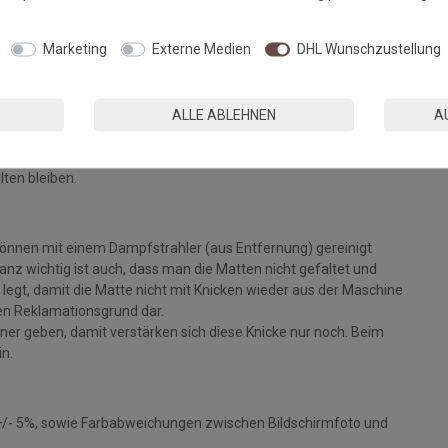
Fußmatten, die zu 100% PVC-frei sind. Dank eines hochwertigen
Marketing
Externe Medien
DHL Wunschzustellung
 Einem sicheren Gebrauch auch auf Fußbodenheizungen steht
ALLE ABLEHNEN
A
eparat bei angegebener Temperatur mit Feinwaschmittel und
ie Fasern auf, der Mattenflor wird aktiviert und
tt. Pflegen Sie so Ihre Fußmatte regelmäßig und Sie werden
lten bleiben.
können mit einem Dampfstrahler (aus Entfernung) gereinigt
z wichtig ist auch, dass man die Matten nicht gefaltet und
legt, damit die Matte nicht mit Knicken wieder aus der Maschine
inen Reklamationsgrund dar.
ckner geben, damit verstärken sich diese Knicke nur noch. Beim
in.
+/- 5%, sowie Farbabweichungen zwischen Bildschirmfoto und