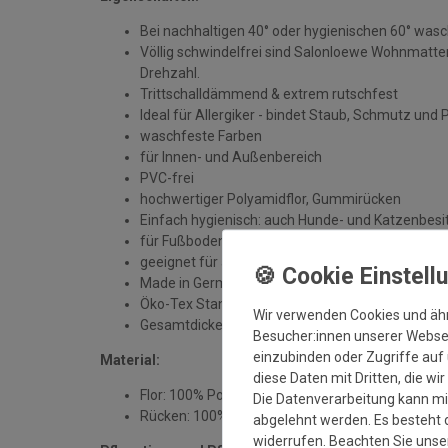
Bei nachhaltigen 40° oder hygienischen 60° was
Völlig schwindelfrei sind Salonloewe Wohnmatten
Drehzahl.
Trittschalldämmend & extrem rutschfest
Ideal für Allergiker - bindet Staub, Schmutz und 
waschfeste Farben
für Innen- und Außenbereich
PVC-frei
hochwertiger Polyamidflor, Gummirücken
Einfach hygienisch: auch Hunde- und Katzenbesit
für Fußbodenheizung geeignet
geeignet für alle sauberen, trockenen und unbe
Made in Germany
Öko-Tex Standard 100
Wir verwenden Cookies und äh
Gesamtdicke: ca. 7 mm
Besucher:innen unserer Webseit
einzubinden oder Zugriffe auf 
Material:
diese Daten mit Dritten, die wi
Flor: 100% Polyamid
Die Datenverarbeitung kann mit
Rücken: 100% Gummi
abgelehnt werden. Es besteht d
widerrufen. Beachten Sie uns