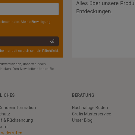
Alles über unsere Produ
Entdeckungen.
elesen habe. Meine Einwilligung
rbei handelt es sich um ein Pflichtfeld.
einverstanden, dass wir Ihnen
hicken. Den Newsletter können Sie
LICHES
BERATUNG
Kundeninformation
Nachhaltige Böden
chutz
Gratis Musterservice
uf & Rücksendung
Unser Blog
ssum
g widerrufen