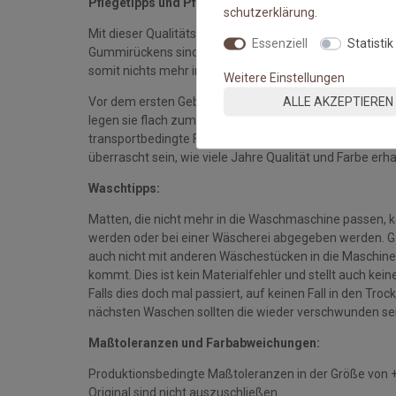
Pflegetipps und Pflegehinweise:
schutz­erklärung
.
Mit dieser Qualitätsmatte sichern Sie sich waschbare 
Essenziell
Statistik
Gummirückens sind die Fußmatten absolut ruschfest.
somit nichts mehr im Wege.
Weitere Einstellungen
ALLE AKZEPTIEREN
Vor dem ersten Gebrauch waschen Sie die Fußmatte s
legen sie flach zum Trocknen aus. Dadurch richten sich d
transportbedingte Falten und Knicke werden wieder gla
überrascht sein, wie viele Jahre Qualität und Farbe erha
Waschtipps:
Matten, die nicht mehr in die Waschmaschine passen, 
werden oder bei einer Wäscherei abgegeben werden. Gan
auch nicht mit anderen Wäschestücken in die Maschine 
kommt. Dies ist kein Materialfehler und stellt auch ke
Falls dies doch mal passiert, auf keinen Fall in den Tro
nächsten Waschen sollten die wieder verschwunden se
Maßtoleranzen und Farbabweichungen:
Produktionsbedingte Maßtoleranzen in der Größe von 
Original sind nicht auszuschließen