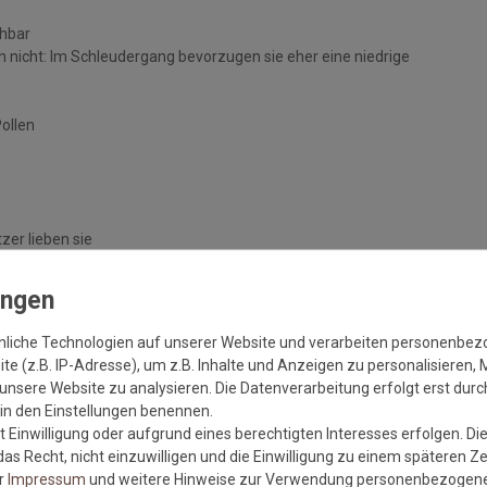
chbar
 nicht: Im Schleudergang bevorzugen sie eher eine niedrige
Pollen
zer lieben sie
handelten Böden
nliche Technologien auf unserer Website und verarbeiten personenbe
e (z.B. IP-Adresse), um z.B. Inhalte und Anzeigen zu personalisieren, 
unsere Website zu analysieren. Die Datenverarbeitung erfolgt erst durch
r in den Einstellungen benennen.
 Einwilligung oder aufgrund eines berechtigten Interesses erfolgen. Di
as Recht, nicht einzuwilligen und die Einwilligung zu einem späteren Z
er
Impressum
und weitere Hinweise zur Verwendung personenbezogene