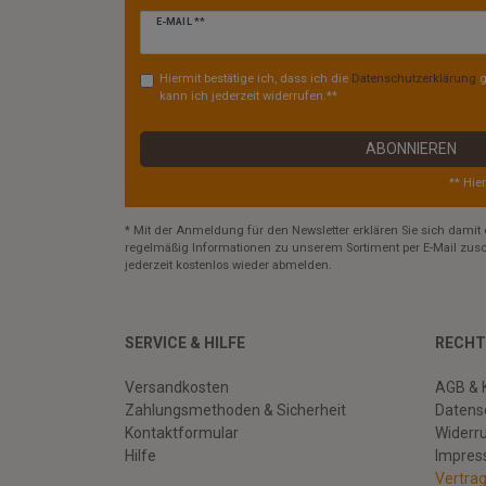
Newsletter
E-MAIL **
Honig
Hiermit bestätige ich, dass ich die
Daten­schutz­erklärung
g
kann ich jederzeit widerrufen.**
ABONNIEREN
** Hie
* Mit der Anmeldung für den Newsletter erklären Sie sich damit 
regelmäßig Informationen zu unserem Sortiment per E-Mail zusc
jederzeit kostenlos wieder abmelden.
SERVICE & HILFE
RECHT
Versandkosten
AGB & 
Zahlungsmethoden & Sicherheit
Datens
Kontaktformular
Widerr
Hilfe
Impre
Vertra