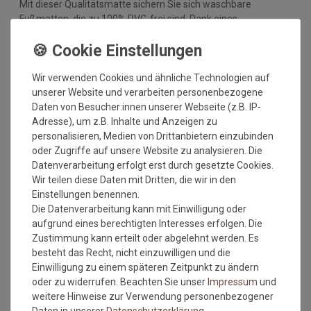
Mit dieser Qualitätsmatte sichern Sie sich waschbare
Fußmatten, die zu 100% PVC-frei sind. Dank eines
hochwertigen Gummirückens sind die Fußmatten absolut
ruschfest. Einem sicheren Gebrauch auch auf
Fußbodenheizungen steht somit nichts mehr im Wege.
Wir verwenden Cookies und ähnliche Technologien auf
Vor dem ersten Gebrauch waschen Sie die Fußmatte separat
unserer Website und verarbeiten personenbezogene
bei angegebener Temperatur mit Feinwaschmittel und legen
Daten von Besucher:innen unserer Webseite (z.B. IP-
sie flach zum Trocknen aus. Dadurch richten sich die Fasern
Adresse), um z.B. Inhalte und Anzeigen zu
auf, der Mattenflor wird aktiviert und transportbedingte Falten
personalisieren, Medien von Drittanbietern einzubinden
und Knicke werden wieder glatt. Pflegen Sie so Ihre
oder Zugriffe auf unsere Website zu analysieren. Die
Fußmatte regelmäßig und Sie werden überrascht sein, wie
Datenverarbeitung erfolgt erst durch gesetzte Cookies.
viele Jahre Qualität und Farbe erhalten bleiben.
Wir teilen diese Daten mit Dritten, die wir in den
Einstellungen benennen.
Waschtipps:
Die Datenverarbeitung kann mit Einwilligung oder
Matten, die nicht mehr in die Waschmaschine passen, können
aufgrund eines berechtigten Interesses erfolgen. Die
mit einem Dampfstrahler (aus Entfernung) gereinigt werden
Zustimmung kann erteilt oder abgelehnt werden. Es
oder bei einer Wäscherei abgegeben werden. Ganz wichtig ist
besteht das Recht, nicht einzuwilligen und die
auch, dass man die Matten nicht gefaltet und auch nicht mit
Einwilligung zu einem späteren Zeitpunkt zu ändern
anderen Wäschestücken in die Maschine legt, damit die Matte
oder zu widerrufen. Beachten Sie unser
Impressum
und
nicht mit Knicken wieder aus der Maschine kommt. Dies ist
weitere Hinweise zur Verwendung personenbezogener
kein Materialfehler und stellt auch keinen Reklamationsgrund