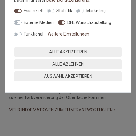
Daten in unserer
Daten­schutz­erklärung
.
dar.
Essenziell
Statistik
Marketing
Falls dies doch mal passiert, auf keinen Fall in den Trockner
geben, damit verstärken sich diese Knicke nur noch. Beim
Externe Medien
DHL Wunschzustellung
nächsten Waschen sollten die wieder verschwunden sein.
Funktional
Weitere Einstellungen
Maßtoleranzen und Farbabweichungen:
Produktionsbedingte Maßtoleranzen in der Größe von +/- 5%,
ALLE AKZEPTIEREN
sowie Farbabweichungen zwischen Bildschirmfoto und
Original sind nicht auszuschließen
ALLE ABLEHNEN
Wichtiger Hinweis:
AUSWAHL AKZEPTIEREN
Bei PVC-Böden, Linoleum-, Laminat- und Holzböden kann es
durch eine Wechselwirkung mit gummibeschichteten Matten
zu einer Farbveränderung der Oberfläche kommen.
MEHR INFORMATIONEN ZUM EU VERANTWORTLICHEN »