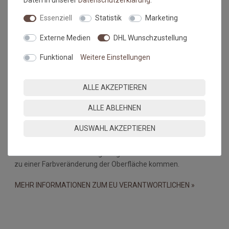
Daten in unserer
Daten­schutz­erklärung
.
dar.
Essenziell
Statistik
Marketing
Falls dies doch mal passiert, auf keinen Fall in den Trockner
geben, damit verstärken sich diese Knicke nur noch. Beim
Externe Medien
DHL Wunschzustellung
nächsten Waschen sollten die wieder verschwunden sein.
Funktional
Weitere Einstellungen
Maßtoleranzen und Farbabweichungen:
Produktionsbedingte Maßtoleranzen in der Größe von +/- 5%,
ALLE AKZEPTIEREN
sowie Farbabweichungen zwischen Bildschirmfoto und
Original sind nicht auszuschließen
ALLE ABLEHNEN
Wichtiger Hinweis:
AUSWAHL AKZEPTIEREN
Bei PVC-Böden, Linoleum-, Laminat- und Holzböden kann es
durch eine Wechselwirkung mit gummibeschichteten Matten
zu einer Farbveränderung der Oberfläche kommen.
MEHR INFORMATIONEN ZUM EU VERANTWORTLICHEN »