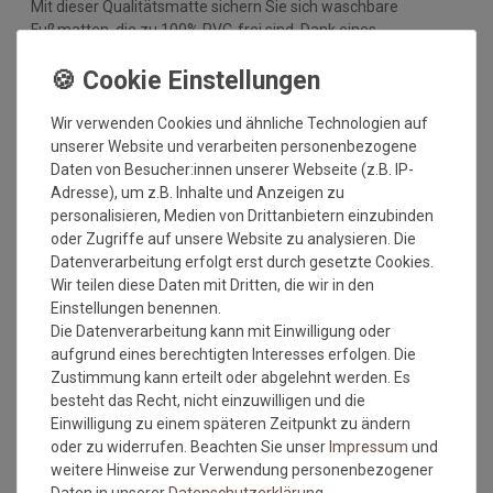
Mit dieser Qualitätsmatte sichern Sie sich waschbare
Fußmatten, die zu 100% PVC-frei sind. Dank eines
hochwertigen Gummirückens sind die Fußmatten absolut
ruschfest. Einem sicheren Gebrauch auch auf
Fußbodenheizungen steht somit nichts mehr im Wege.
Wir verwenden Cookies und ähnliche Technologien auf
Vor dem ersten Gebrauch waschen Sie die Fußmatte separat
unserer Website und verarbeiten personenbezogene
bei angegebener Temperatur mit Feinwaschmittel und legen
Daten von Besucher:innen unserer Webseite (z.B. IP-
sie flach zum Trocknen aus. Dadurch richten sich die Fasern
Adresse), um z.B. Inhalte und Anzeigen zu
auf, der Mattenflor wird aktiviert und transportbedingte Falten
personalisieren, Medien von Drittanbietern einzubinden
und Knicke werden wieder glatt. Pflegen Sie so Ihre
oder Zugriffe auf unsere Website zu analysieren. Die
Fußmatte regelmäßig und Sie werden überrascht sein, wie
Datenverarbeitung erfolgt erst durch gesetzte Cookies.
viele Jahre Qualität und Farbe erhalten bleiben.
Wir teilen diese Daten mit Dritten, die wir in den
Einstellungen benennen.
Waschtipps:
Die Datenverarbeitung kann mit Einwilligung oder
Matten, die nicht mehr in die Waschmaschine passen, können
aufgrund eines berechtigten Interesses erfolgen. Die
mit einem Dampfstrahler (aus Entfernung) gereinigt werden
Zustimmung kann erteilt oder abgelehnt werden. Es
oder bei einer Wäscherei abgegeben werden. Ganz wichtig ist
besteht das Recht, nicht einzuwilligen und die
auch, dass man die Matten nicht gefaltet und auch nicht mit
Einwilligung zu einem späteren Zeitpunkt zu ändern
anderen Wäschestücken in die Maschine legt, damit die Matte
oder zu widerrufen. Beachten Sie unser
Impressum
und
nicht mit Knicken wieder aus der Maschine kommt. Dies ist
weitere Hinweise zur Verwendung personenbezogener
kein Materialfehler und stellt auch keinen Reklamationsgrund