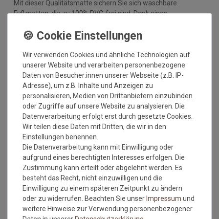
Mit dieser Qualitätsmatte sichern Sie sich waschbare
Fußmatten, die zu 100% PVC-frei sind. Dank eines
hochwertigen Gummirückens sind die Fußmatten absolut
ruschfest. Einem sicheren Gebrauch auch auf
Fußbodenheizungen steht somit nichts mehr im Wege.
Wir verwenden Cookies und ähnliche Technologien auf
Vor dem ersten Gebrauch waschen Sie die Fußmatte separat
unserer Website und verarbeiten personenbezogene
bei angegebener Temperatur mit Feinwaschmittel und legen
Daten von Besucher:innen unserer Webseite (z.B. IP-
sie flach zum Trocknen aus. Dadurch richten sich die Fasern
Adresse), um z.B. Inhalte und Anzeigen zu
auf, der Mattenflor wird aktiviert und transportbedingte Falten
personalisieren, Medien von Drittanbietern einzubinden
und Knicke werden wieder glatt. Pflegen Sie so Ihre
oder Zugriffe auf unsere Website zu analysieren. Die
Fußmatte regelmäßig und Sie werden überrascht sein, wie
Datenverarbeitung erfolgt erst durch gesetzte Cookies.
viele Jahre Qualität und Farbe erhalten bleiben.
Wir teilen diese Daten mit Dritten, die wir in den
Einstellungen benennen.
Waschtipps:
Die Datenverarbeitung kann mit Einwilligung oder
Matten, die nicht mehr in die Waschmaschine passen, können
aufgrund eines berechtigten Interesses erfolgen. Die
mit einem Dampfstrahler (aus Entfernung) gereinigt werden
Zustimmung kann erteilt oder abgelehnt werden. Es
oder bei einer Wäscherei abgegeben werden. Ganz wichtig ist
besteht das Recht, nicht einzuwilligen und die
auch, dass man die Matten nicht gefaltet und auch nicht mit
Einwilligung zu einem späteren Zeitpunkt zu ändern
anderen Wäschestücken in die Maschine legt, damit die Matte
oder zu widerrufen. Beachten Sie unser
Impressum
und
nicht mit Knicken wieder aus der Maschine kommt. Dies ist
weitere Hinweise zur Verwendung personenbezogener
kein Materialfehler und stellt auch keinen Reklamationsgrund