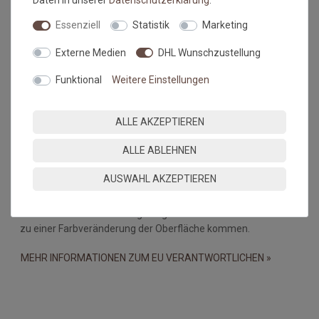
Daten in unserer
Daten­schutz­erklärung
.
dar.
Essenziell
Statistik
Marketing
Falls dies doch mal passiert, auf keinen Fall in den Trockner
geben, damit verstärken sich diese Knicke nur noch. Beim
Externe Medien
DHL Wunschzustellung
nächsten Waschen sollten die wieder verschwunden sein.
Funktional
Weitere Einstellungen
Maßtoleranzen und Farbabweichungen:
Produktionsbedingte Maßtoleranzen in der Größe von +/- 5%,
ALLE AKZEPTIEREN
sowie Farbabweichungen zwischen Bildschirmfoto und
Original sind nicht auszuschließen
ALLE ABLEHNEN
Wichtiger Hinweis:
AUSWAHL AKZEPTIEREN
Bei PVC-Böden, Linoleum-, Laminat- und Holzböden kann es
durch eine Wechselwirkung mit gummibeschichteten Matten
zu einer Farbveränderung der Oberfläche kommen.
MEHR INFORMATIONEN ZUM EU VERANTWORTLICHEN »