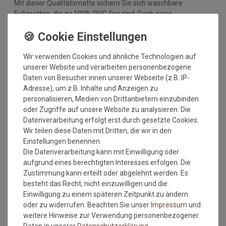
Mit dieser Qualitätsmatte sichern Sie sich waschbare
Fußmatten, die zu 100% PVC-frei sind. Dank eines
hochwertigen Gummirückens sind die Fußmatten absolut
ruschfest. Einem sicheren Gebrauch auch auf
Fußbodenheizungen steht somit nichts mehr im Wege.
Wir verwenden Cookies und ähnliche Technologien auf
Vor dem ersten Gebrauch waschen Sie die Fußmatte separat
unserer Website und verarbeiten personenbezogene
bei angegebener Temperatur mit Feinwaschmittel und legen
Daten von Besucher:innen unserer Webseite (z.B. IP-
sie flach zum Trocknen aus. Dadurch richten sich die Fasern
Adresse), um z.B. Inhalte und Anzeigen zu
auf, der Mattenflor wird aktiviert und transportbedingte Falten
personalisieren, Medien von Drittanbietern einzubinden
und Knicke werden wieder glatt. Pflegen Sie so Ihre
oder Zugriffe auf unsere Website zu analysieren. Die
Fußmatte regelmäßig und Sie werden überrascht sein, wie
Datenverarbeitung erfolgt erst durch gesetzte Cookies.
viele Jahre Qualität und Farbe erhalten bleiben.
Wir teilen diese Daten mit Dritten, die wir in den
Einstellungen benennen.
Waschtipps:
Die Datenverarbeitung kann mit Einwilligung oder
Matten, die nicht mehr in die Waschmaschine passen, können
aufgrund eines berechtigten Interesses erfolgen. Die
mit einem Dampfstrahler (aus Entfernung) gereinigt werden
Zustimmung kann erteilt oder abgelehnt werden. Es
oder bei einer Wäscherei abgegeben werden. Ganz wichtig ist
besteht das Recht, nicht einzuwilligen und die
auch, dass man die Matten nicht gefaltet und auch nicht mit
Einwilligung zu einem späteren Zeitpunkt zu ändern
anderen Wäschestücken in die Maschine legt, damit die Matte
oder zu widerrufen. Beachten Sie unser
Impressum
und
nicht mit Knicken wieder aus der Maschine kommt. Dies ist
weitere Hinweise zur Verwendung personenbezogener
kein Materialfehler und stellt auch keinen Reklamationsgrund