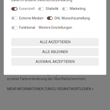
Daten in unserer
Daten­schutz­erklärung
.
dar.
Essenziell
Statistik
Marketing
Falls dies doch mal passiert, auf keinen Fall in den Trockner
geben, damit verstärken sich diese Knicke nur noch. Beim
Externe Medien
DHL Wunschzustellung
nächsten Waschen sollten die wieder verschwunden sein.
Funktional
Weitere Einstellungen
Maßtoleranzen und Farbabweichungen:
Produktionsbedingte Maßtoleranzen in der Größe von +/- 5%,
ALLE AKZEPTIEREN
sowie Farbabweichungen zwischen Bildschirmfoto und
Original sind nicht auszuschließen
ALLE ABLEHNEN
Wichtiger Hinweis:
AUSWAHL AKZEPTIEREN
Bei PVC-Böden, Linoleum-, Laminat- und Holzböden kann es
durch eine Wechselwirkung mit gummibeschichteten Matten
zu einer Farbveränderung der Oberfläche kommen.
MEHR INFORMATIONEN ZUM EU VERANTWORTLICHEN »