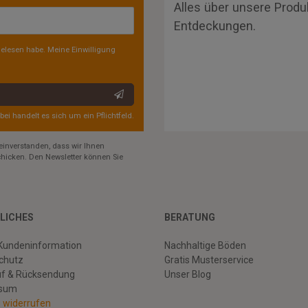
Alles über unsere Produ
Entdeckungen.
elesen habe. Meine Einwilligung
rbei handelt es sich um ein Pflichtfeld.
einverstanden, dass wir Ihnen
hicken. Den Newsletter können Sie
LICHES
BERATUNG
Kundeninformation
Nachhaltige Böden
chutz
Gratis Musterservice
uf & Rücksendung
Unser Blog
ssum
g widerrufen