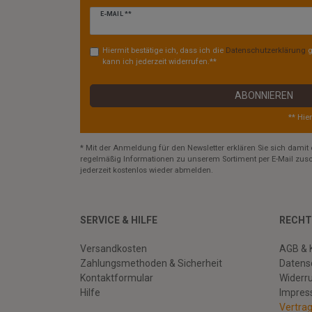
Newsletter
E-MAIL **
Honig
Hiermit bestätige ich, dass ich die
Daten­schutz­erklärung
g
kann ich jederzeit widerrufen.**
ABONNIEREN
** Hie
* Mit der Anmeldung für den Newsletter erklären Sie sich damit 
regelmäßig Informationen zu unserem Sortiment per E-Mail zusc
jederzeit kostenlos wieder abmelden.
SERVICE & HILFE
RECHT
Versandkosten
AGB & 
Zahlungsmethoden & Sicherheit
Datens
Kontaktformular
Widerr
Hilfe
Impre
Vertra