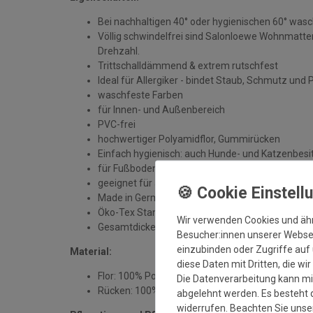
Bei nachhaltigen 40° oder hygienischen 60° was
Völlig schwindelfrei sind Salonloewe Wohnmatten
Drehzahl.
Trittschalldämmend & extrem rutschfest
Ideal für Allergiker - bindet Staub, Schmutz und 
waschfeste Farben
für Innen- und Außenbereich
PVC-frei
hochwertiger Polyamidflor, Gummirücken
Einfach hygienisch: auch Hunde- und Katzenbesit
für Fußbodenheizung geeignet
geeignet für alle sauberen, trockenen und unbe
Made in Germany
Öko-Tex Standard 100
Wir verwenden Cookies und äh
Gesamtdicke: ca. 7 mm
Besucher:innen unserer Webseit
einzubinden oder Zugriffe auf 
Material:
diese Daten mit Dritten, die wi
Flor: 100% Polyamid
Die Datenverarbeitung kann mit
Rücken: 100% Gummi
abgelehnt werden. Es besteht d
widerrufen. Beachten Sie uns