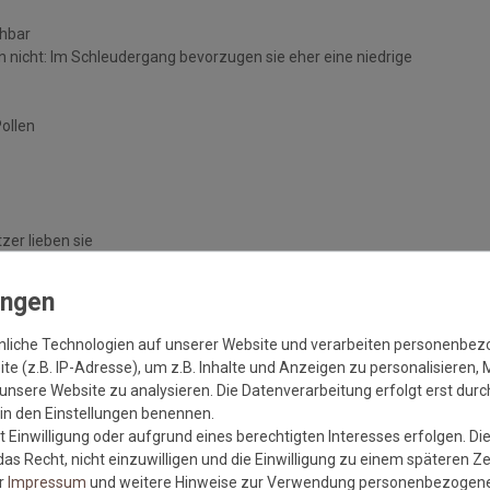
chbar
 nicht: Im Schleudergang bevorzugen sie eher eine niedrige
Pollen
zer lieben sie
handelten Böden
nliche Technologien auf unserer Website und verarbeiten personenbe
e (z.B. IP-Adresse), um z.B. Inhalte und Anzeigen zu personalisieren, 
unsere Website zu analysieren. Die Datenverarbeitung erfolgt erst durch
r in den Einstellungen benennen.
 Einwilligung oder aufgrund eines berechtigten Interesses erfolgen. Di
as Recht, nicht einzuwilligen und die Einwilligung zu einem späteren Z
er
Impressum
und weitere Hinweise zur Verwendung personenbezogene