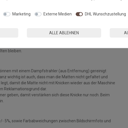
Fußmatten, die zu 100% PVC-frei sind. Dank eines hochwertigen
Marketing
Externe Medien
DHL Wunschzustellung
 Einem sicheren Gebrauch auch auf Fußbodenheizungen steht
ALLE ABLEHNEN
A
eparat bei angegebener Temperatur mit Feinwaschmittel und
ie Fasern auf, der Mattenflor wird aktiviert und
tt. Pflegen Sie so Ihre Fußmatte regelmäßig und Sie werden
lten bleiben.
können mit einem Dampfstrahler (aus Entfernung) gereinigt
z wichtig ist auch, dass man die Matten nicht gefaltet und
legt, damit die Matte nicht mit Knicken wieder aus der Maschine
inen Reklamationsgrund dar.
ckner geben, damit verstärken sich diese Knicke nur noch. Beim
in.
+/- 5%, sowie Farbabweichungen zwischen Bildschirmfoto und