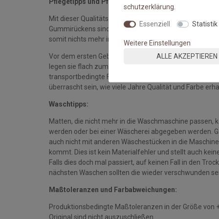
Pflegetipps und Pflegehinweise:
schutz­erklärung
.
Mit dieser Qualitätsmatte sichern Sie sich waschbare 
Essenziell
Statistik
Gummirückens sind die Fußmatten absolut ruschfest.
somit nichts mehr im Wege.
Weitere Einstellungen
ALLE AKZEPTIEREN
Vor dem ersten Gebrauch waschen Sie die Fußmatte s
legen sie flach zum Trocknen aus. Dadurch richten sich d
transportbedingte Falten und Knicke werden wieder gla
überrascht sein, wie viele Jahre Qualität und Farbe erha
Waschtipps:
Matten, die nicht mehr in die Waschmaschine passen, 
werden oder bei einer Wäscherei abgegeben werden. Gan
auch nicht mit anderen Wäschestücken in die Maschine 
kommt. Dies ist kein Materialfehler und stellt auch ke
Falls dies doch mal passiert, auf keinen Fall in den Tro
nächsten Waschen sollten die wieder verschwunden se
Maßtoleranzen und Farbabweichungen:
Produktionsbedingte Maßtoleranzen in der Größe von 
Original sind nicht auszuschließen