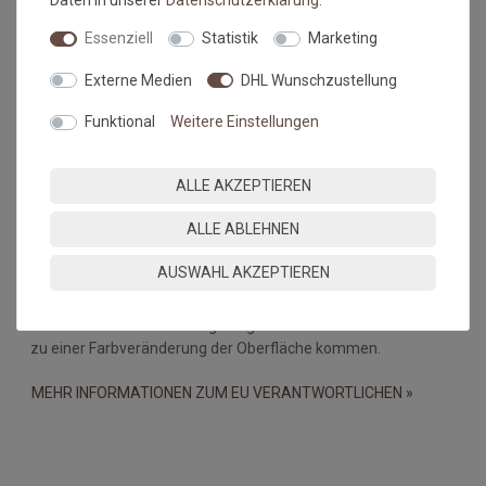
Daten in unserer
Daten­schutz­erklärung
.
dar.
Essenziell
Statistik
Marketing
Falls dies doch mal passiert, auf keinen Fall in den Trockner
geben, damit verstärken sich diese Knicke nur noch. Beim
Externe Medien
DHL Wunschzustellung
nächsten Waschen sollten die wieder verschwunden sein.
Funktional
Weitere Einstellungen
Maßtoleranzen und Farbabweichungen:
Produktionsbedingte Maßtoleranzen in der Größe von +/- 5%,
ALLE AKZEPTIEREN
sowie Farbabweichungen zwischen Bildschirmfoto und
Original sind nicht auszuschließen
ALLE ABLEHNEN
Wichtiger Hinweis:
AUSWAHL AKZEPTIEREN
Bei PVC-Böden, Linoleum-, Laminat- und Holzböden kann es
durch eine Wechselwirkung mit gummibeschichteten Matten
zu einer Farbveränderung der Oberfläche kommen.
MEHR INFORMATIONEN ZUM EU VERANTWORTLICHEN »