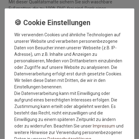
Mit dieser Qualitätsmatte sichern Sie sich waschbare
Fußmatten, die zu 100% PVC-frei sind. Dank eines
hochwertigen Gummirückens sind die Fußmatten absolut
ruschfest. Einem sicheren Gebrauch auch auf
Fußbodenheizungen steht somit nichts mehr im Wege.
Wir verwenden Cookies und ähnliche Technologien auf
Vor dem ersten Gebrauch waschen Sie die Fußmatte separat
unserer Website und verarbeiten personenbezogene
bei angegebener Temperatur mit Feinwaschmittel und legen
Daten von Besucher:innen unserer Webseite (z.B. IP-
sie flach zum Trocknen aus. Dadurch richten sich die Fasern
Adresse), um z.B. Inhalte und Anzeigen zu
auf, der Mattenflor wird aktiviert und transportbedingte Falten
personalisieren, Medien von Drittanbietern einzubinden
und Knicke werden wieder glatt. Pflegen Sie so Ihre
oder Zugriffe auf unsere Website zu analysieren. Die
Fußmatte regelmäßig und Sie werden überrascht sein, wie
Datenverarbeitung erfolgt erst durch gesetzte Cookies.
viele Jahre Qualität und Farbe erhalten bleiben.
Wir teilen diese Daten mit Dritten, die wir in den
Einstellungen benennen.
Waschtipps:
Die Datenverarbeitung kann mit Einwilligung oder
Matten, die nicht mehr in die Waschmaschine passen, können
aufgrund eines berechtigten Interesses erfolgen. Die
mit einem Dampfstrahler (aus Entfernung) gereinigt werden
Zustimmung kann erteilt oder abgelehnt werden. Es
oder bei einer Wäscherei abgegeben werden. Ganz wichtig ist
besteht das Recht, nicht einzuwilligen und die
auch, dass man die Matten nicht gefaltet und auch nicht mit
Einwilligung zu einem späteren Zeitpunkt zu ändern
anderen Wäschestücken in die Maschine legt, damit die Matte
oder zu widerrufen. Beachten Sie unser
Impressum
und
nicht mit Knicken wieder aus der Maschine kommt. Dies ist
weitere Hinweise zur Verwendung personenbezogener
kein Materialfehler und stellt auch keinen Reklamationsgrund