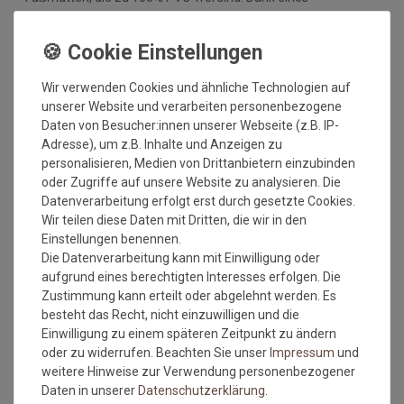
hochwertigen Gummirückens sind die Fußmatten absolut
ruschfest. Einem sicheren Gebrauch auch auf
Fußbodenheizungen steht somit nichts mehr im Wege.
Vor dem ersten Gebrauch waschen Sie die Fußmatte separat
Wir verwenden Cookies und ähnliche Technologien auf
bei angegebener Temperatur mit Feinwaschmittel und legen
unserer Website und verarbeiten personenbezogene
sie flach zum Trocknen aus. Dadurch richten sich die Fasern
Daten von Besucher:innen unserer Webseite (z.B. IP-
auf, der Mattenflor wird aktiviert und transportbedingte Falten
Adresse), um z.B. Inhalte und Anzeigen zu
und Knicke werden wieder glatt. Pflegen Sie so Ihre
personalisieren, Medien von Drittanbietern einzubinden
Fußmatte regelmäßig und Sie werden überrascht sein, wie
oder Zugriffe auf unsere Website zu analysieren. Die
viele Jahre Qualität und Farbe erhalten bleiben.
Datenverarbeitung erfolgt erst durch gesetzte Cookies.
Wir teilen diese Daten mit Dritten, die wir in den
Waschtipps:
Einstellungen benennen.
Die Datenverarbeitung kann mit Einwilligung oder
Matten, die nicht mehr in die Waschmaschine passen, können
aufgrund eines berechtigten Interesses erfolgen. Die
mit einem Dampfstrahler (aus Entfernung) gereinigt werden
Zustimmung kann erteilt oder abgelehnt werden. Es
oder bei einer Wäscherei abgegeben werden. Ganz wichtig ist
besteht das Recht, nicht einzuwilligen und die
auch, dass man die Matten nicht gefaltet und auch nicht mit
Einwilligung zu einem späteren Zeitpunkt zu ändern
anderen Wäschestücken in die Maschine legt, damit die Matte
oder zu widerrufen. Beachten Sie unser
Impressum
und
nicht mit Knicken wieder aus der Maschine kommt. Dies ist
weitere Hinweise zur Verwendung personenbezogener
kein Materialfehler und stellt auch keinen Reklamationsgrund
Daten in unserer
Daten­schutz­erklärung
.
dar.