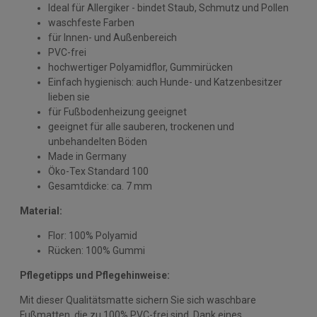
Ideal für Allergiker - bindet Staub, Schmutz und Pollen
waschfeste Farben
für Innen- und Außenbereich
PVC-frei
hochwertiger Polyamidflor, Gummirücken
Einfach hygienisch: auch Hunde- und Katzenbesitzer
lieben sie
für Fußbodenheizung geeignet
geeignet für alle sauberen, trockenen und
unbehandelten Böden
Made in Germany
Öko-Tex Standard 100
Gesamtdicke: ca. 7 mm
Material:
Flor: 100% Polyamid
Rücken: 100% Gummi
Pflegetipps und Pflegehinweise:
Mit dieser Qualitätsmatte sichern Sie sich waschbare
Fußmatten, die zu 100% PVC-frei sind. Dank eines