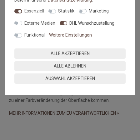
Daten in unserer
Daten­schutz­erklärung
.
dar.
Essenziell
Statistik
Marketing
Falls dies doch mal passiert, auf keinen Fall in den Trockner
geben, damit verstärken sich diese Knicke nur noch. Beim
Externe Medien
DHL Wunschzustellung
nächsten Waschen sollten die wieder verschwunden sein.
Funktional
Weitere Einstellungen
Maßtoleranzen und Farbabweichungen:
Produktionsbedingte Maßtoleranzen in der Größe von +/- 5%,
ALLE AKZEPTIEREN
sowie Farbabweichungen zwischen Bildschirmfoto und
Original sind nicht auszuschließen
ALLE ABLEHNEN
Wichtiger Hinweis:
AUSWAHL AKZEPTIEREN
Bei PVC-Böden, Linoleum-, Laminat- und Holzböden kann es
durch eine Wechselwirkung mit gummibeschichteten Matten
zu einer Farbveränderung der Oberfläche kommen.
MEHR INFORMATIONEN ZUM EU VERANTWORTLICHEN »