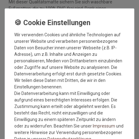
Mit dieser Qualitätsmatte sichern Sie sich waschbare
Fußmatten, die zu 100% PVC-frei sind. Dank eines
hochwertigen Gummirückens sind die Fußmatten absolut
ruschfest. Einem sicheren Gebrauch auch auf
Fußbodenheizungen steht somit nichts mehr im Wege.
Wir verwenden Cookies und ähnliche Technologien auf
Vor dem ersten Gebrauch waschen Sie die Fußmatte separat
unserer Website und verarbeiten personenbezogene
bei angegebener Temperatur mit Feinwaschmittel und legen
Daten von Besucher:innen unserer Webseite (z.B. IP-
sie flach zum Trocknen aus. Dadurch richten sich die Fasern
Adresse), um z.B. Inhalte und Anzeigen zu
auf, der Mattenflor wird aktiviert und transportbedingte Falten
personalisieren, Medien von Drittanbietern einzubinden
und Knicke werden wieder glatt. Pflegen Sie so Ihre
oder Zugriffe auf unsere Website zu analysieren. Die
Fußmatte regelmäßig und Sie werden überrascht sein, wie
Datenverarbeitung erfolgt erst durch gesetzte Cookies.
viele Jahre Qualität und Farbe erhalten bleiben.
Wir teilen diese Daten mit Dritten, die wir in den
Einstellungen benennen.
Waschtipps:
Die Datenverarbeitung kann mit Einwilligung oder
Matten, die nicht mehr in die Waschmaschine passen, können
aufgrund eines berechtigten Interesses erfolgen. Die
mit einem Dampfstrahler (aus Entfernung) gereinigt werden
Zustimmung kann erteilt oder abgelehnt werden. Es
oder bei einer Wäscherei abgegeben werden. Ganz wichtig ist
besteht das Recht, nicht einzuwilligen und die
auch, dass man die Matten nicht gefaltet und auch nicht mit
Einwilligung zu einem späteren Zeitpunkt zu ändern
anderen Wäschestücken in die Maschine legt, damit die Matte
oder zu widerrufen. Beachten Sie unser
Impressum
und
nicht mit Knicken wieder aus der Maschine kommt. Dies ist
weitere Hinweise zur Verwendung personenbezogener
kein Materialfehler und stellt auch keinen Reklamationsgrund