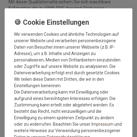
Mit dieser Qualitätsmatte sichern Sie sich waschbare
Fußmatten, die zu 100% PVC-frei sind. Dank eines
hochwertigen Gummirückens sind die Fußmatten absolut
ruschfest. Einem sicheren Gebrauch auch auf
Fußbodenheizungen steht somit nichts mehr im Wege.
Wir verwenden Cookies und ähnliche Technologien auf
Vor dem ersten Gebrauch waschen Sie die Fußmatte separat
unserer Website und verarbeiten personenbezogene
bei angegebener Temperatur mit Feinwaschmittel und legen
Daten von Besucher:innen unserer Webseite (z.B. IP-
sie flach zum Trocknen aus. Dadurch richten sich die Fasern
Adresse), um z.B. Inhalte und Anzeigen zu
auf, der Mattenflor wird aktiviert und transportbedingte Falten
personalisieren, Medien von Drittanbietern einzubinden
und Knicke werden wieder glatt. Pflegen Sie so Ihre
oder Zugriffe auf unsere Website zu analysieren. Die
Fußmatte regelmäßig und Sie werden überrascht sein, wie
Datenverarbeitung erfolgt erst durch gesetzte Cookies.
viele Jahre Qualität und Farbe erhalten bleiben.
Wir teilen diese Daten mit Dritten, die wir in den
Einstellungen benennen.
Waschtipps:
Die Datenverarbeitung kann mit Einwilligung oder
Matten, die nicht mehr in die Waschmaschine passen, können
aufgrund eines berechtigten Interesses erfolgen. Die
mit einem Dampfstrahler (aus Entfernung) gereinigt werden
Zustimmung kann erteilt oder abgelehnt werden. Es
oder bei einer Wäscherei abgegeben werden. Ganz wichtig ist
besteht das Recht, nicht einzuwilligen und die
auch, dass man die Matten nicht gefaltet und auch nicht mit
Einwilligung zu einem späteren Zeitpunkt zu ändern
anderen Wäschestücken in die Maschine legt, damit die Matte
oder zu widerrufen. Beachten Sie unser
Impressum
und
nicht mit Knicken wieder aus der Maschine kommt. Dies ist
weitere Hinweise zur Verwendung personenbezogener
kein Materialfehler und stellt auch keinen Reklamationsgrund