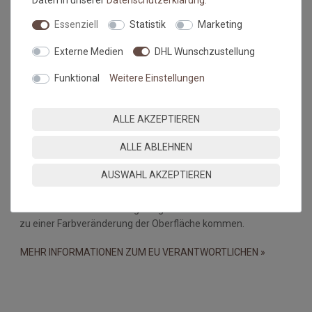
Daten in unserer
Daten­schutz­erklärung
.
dar.
Essenziell
Statistik
Marketing
Falls dies doch mal passiert, auf keinen Fall in den Trockner
geben, damit verstärken sich diese Knicke nur noch. Beim
Externe Medien
DHL Wunschzustellung
nächsten Waschen sollten die wieder verschwunden sein.
Funktional
Weitere Einstellungen
Maßtoleranzen und Farbabweichungen:
Produktionsbedingte Maßtoleranzen in der Größe von +/- 5%,
ALLE AKZEPTIEREN
sowie Farbabweichungen zwischen Bildschirmfoto und
Original sind nicht auszuschließen
ALLE ABLEHNEN
Wichtiger Hinweis:
AUSWAHL AKZEPTIEREN
Bei PVC-Böden, Linoleum-, Laminat- und Holzböden kann es
durch eine Wechselwirkung mit gummibeschichteten Matten
zu einer Farbveränderung der Oberfläche kommen.
MEHR INFORMATIONEN ZUM EU VERANTWORTLICHEN »