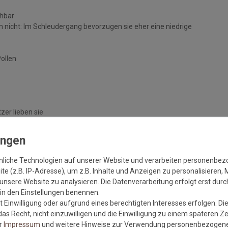
chbar
 nicht: Im Schleudergang bevorzugen sie eher eine niedrige
Pollen
zer lieben sie
handelten Böden
nliche Technologien auf unserer Website und verarbeiten personenbe
e (z.B. IP-Adresse), um z.B. Inhalte und Anzeigen zu personalisieren, 
unsere Website zu analysieren. Die Datenverarbeitung erfolgt erst durch
r in den Einstellungen benennen.
 Einwilligung oder aufgrund eines berechtigten Interesses erfolgen. Di
as Recht, nicht einzuwilligen und die Einwilligung zu einem späteren Z
er
Impressum
und weitere Hinweise zur Verwendung personenbezogene