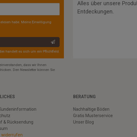
Alles über unsere Produ
Entdeckungen.
elesen habe. Meine Einwilligung
rbei handelt es sich um ein Pflichtfeld.
einverstanden, dass wir Ihnen
hicken. Den Newsletter können Sie
LICHES
BERATUNG
Kundeninformation
Nachhaltige Böden
chutz
Gratis Musterservice
uf & Rücksendung
Unser Blog
ssum
g widerrufen