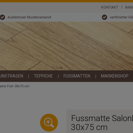
KONTAKT
ANM
kostenloser Musterversand
verifizierter H
UNSTRASEN
TEPPICHE
FUSSMATTEN
MARKENSHOP
ailor Fish 30x75 cm
Fussmatte Salonl
30x75 cm