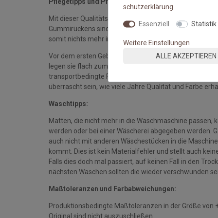
Pflegetipps und Pflegehinweise:
schutz­erklärung
.
Mit dieser Qualitätsmatte sichern Sie sich waschbare 
Essenziell
Statistik
Gummirückens sind die Fußmatten absolut ruschfest.
somit nichts mehr im Wege.
Weitere Einstellungen
ALLE AKZEPTIEREN
Vor dem ersten Gebrauch waschen Sie die Fußmatte s
legen sie flach zum Trocknen aus. Dadurch richten sich d
transportbedingte Falten und Knicke werden wieder gla
überrascht sein, wie viele Jahre Qualität und Farbe erha
Waschtipps:
Matten, die nicht mehr in die Waschmaschine passen, 
werden oder bei einer Wäscherei abgegeben werden. Gan
auch nicht mit anderen Wäschestücken in die Maschine 
kommt. Dies ist kein Materialfehler und stellt auch ke
Falls dies doch mal passiert, auf keinen Fall in den Tro
nächsten Waschen sollten die wieder verschwunden se
Maßtoleranzen und Farbabweichungen:
Produktionsbedingte Maßtoleranzen in der Größe von 
Original sind nicht auszuschließen