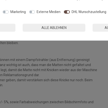
Fußmatten, die zu 100% PVC-frei sind. Dank eines hochwertigen
Marketing
Externe Medien
DHL Wunschzustellung
 Einem sicheren Gebrauch auch auf Fußbodenheizungen steht
ALLE ABLEHNEN
A
eparat bei angegebener Temperatur mit Feinwaschmittel und
ie Fasern auf, der Mattenflor wird aktiviert und
tt. Pflegen Sie so Ihre Fußmatte regelmäßig und Sie werden
lten bleiben.
können mit einem Dampfstrahler (aus Entfernung) gereinigt
z wichtig ist auch, dass man die Matten nicht gefaltet und
legt, damit die Matte nicht mit Knicken wieder aus der Maschine
inen Reklamationsgrund dar.
ckner geben, damit verstärken sich diese Knicke nur noch. Beim
in.
+/- 5%, sowie Farbabweichungen zwischen Bildschirmfoto und