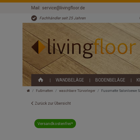
Mail:
service@livingfloor.de
Fachhändler seit 25 Jahren
WANDBELÄGE
BODENBELÄGE
K
Fußmatten
waschbare Türvorleger
Fussmatte Salonloewe S
Zurück zur Übersicht
Versandkostenfrei*