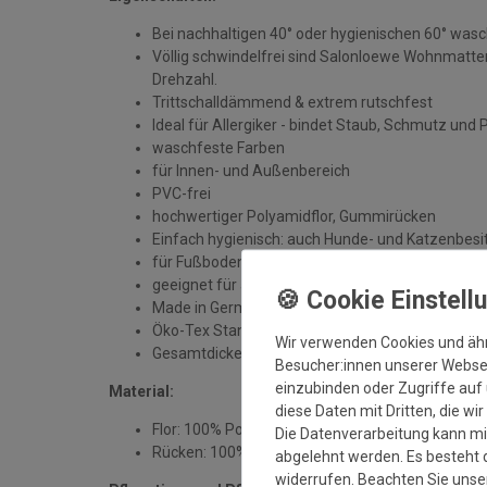
Bei nachhaltigen 40° oder hygienischen 60° was
Völlig schwindelfrei sind Salonloewe Wohnmatten
Drehzahl.
Trittschalldämmend & extrem rutschfest
Ideal für Allergiker - bindet Staub, Schmutz und 
waschfeste Farben
für Innen- und Außenbereich
PVC-frei
hochwertiger Polyamidflor, Gummirücken
Einfach hygienisch: auch Hunde- und Katzenbesit
für Fußbodenheizung geeignet
geeignet für alle sauberen, trockenen und unbe
Made in Germany
Öko-Tex Standard 100
Wir verwenden Cookies und äh
Gesamtdicke: ca. 7 mm
Besucher:innen unserer Webseit
einzubinden oder Zugriffe auf 
Material:
diese Daten mit Dritten, die wi
Flor: 100% Polyamid
Die Datenverarbeitung kann mit
Rücken: 100% Gummi
abgelehnt werden. Es besteht d
widerrufen. Beachten Sie uns