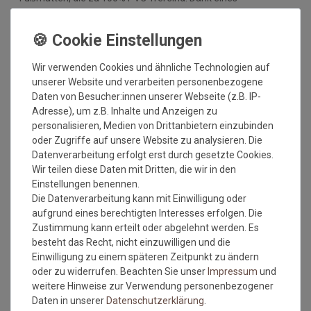
hochwertigen Gummirückens sind die Fußmatten absolut
ruschfest. Einem sicheren Gebrauch auch auf
Fußbodenheizungen steht somit nichts mehr im Wege.
Vor dem ersten Gebrauch waschen Sie die Fußmatte separat
Wir verwenden Cookies und ähnliche Technologien auf
bei angegebener Temperatur mit Feinwaschmittel und legen
unserer Website und verarbeiten personenbezogene
sie flach zum Trocknen aus. Dadurch richten sich die Fasern
Daten von Besucher:innen unserer Webseite (z.B. IP-
auf, der Mattenflor wird aktiviert und transportbedingte Falten
Adresse), um z.B. Inhalte und Anzeigen zu
und Knicke werden wieder glatt. Pflegen Sie so Ihre
personalisieren, Medien von Drittanbietern einzubinden
Fußmatte regelmäßig und Sie werden überrascht sein, wie
oder Zugriffe auf unsere Website zu analysieren. Die
viele Jahre Qualität und Farbe erhalten bleiben.
Datenverarbeitung erfolgt erst durch gesetzte Cookies.
Wir teilen diese Daten mit Dritten, die wir in den
Waschtipps:
Einstellungen benennen.
Die Datenverarbeitung kann mit Einwilligung oder
Matten, die nicht mehr in die Waschmaschine passen, können
aufgrund eines berechtigten Interesses erfolgen. Die
mit einem Dampfstrahler (aus Entfernung) gereinigt werden
Zustimmung kann erteilt oder abgelehnt werden. Es
oder bei einer Wäscherei abgegeben werden. Ganz wichtig ist
besteht das Recht, nicht einzuwilligen und die
auch, dass man die Matten nicht gefaltet und auch nicht mit
Einwilligung zu einem späteren Zeitpunkt zu ändern
anderen Wäschestücken in die Maschine legt, damit die Matte
oder zu widerrufen. Beachten Sie unser
Impressum
und
nicht mit Knicken wieder aus der Maschine kommt. Dies ist
weitere Hinweise zur Verwendung personenbezogener
kein Materialfehler und stellt auch keinen Reklamationsgrund
Daten in unserer
Daten­schutz­erklärung
.
dar.