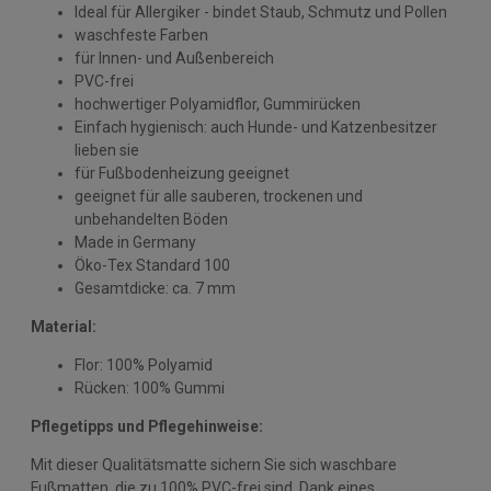
Ideal für Allergiker - bindet Staub, Schmutz und Pollen
waschfeste Farben
für Innen- und Außenbereich
PVC-frei
hochwertiger Polyamidflor, Gummirücken
Einfach hygienisch: auch Hunde- und Katzenbesitzer
lieben sie
für Fußbodenheizung geeignet
geeignet für alle sauberen, trockenen und
unbehandelten Böden
Made in Germany
Öko-Tex Standard 100
Gesamtdicke: ca. 7 mm
Material:
Flor: 100% Polyamid
Rücken: 100% Gummi
Pflegetipps und Pflegehinweise:
Mit dieser Qualitätsmatte sichern Sie sich waschbare
Fußmatten, die zu 100% PVC-frei sind. Dank eines