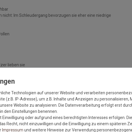
chbar
 nicht: Im Schleudergang bevorzugen sie eher eine niedrige
Pollen
zer lieben sie
handelten Böden
nliche Technologien auf unserer Website und verarbeiten personenbe
e (z.B. IP-Adresse), um z.B. Inhalte und Anzeigen zu personalisieren, 
unsere Website zu analysieren. Die Datenverarbeitung erfolgt erst durch
r in den Einstellungen benennen.
 Einwilligung oder aufgrund eines berechtigten Interesses erfolgen. Di
as Recht, nicht einzuwilligen und die Einwilligung zu einem späteren Z
er
Impressum
und weitere Hinweise zur Verwendung personenbezogene