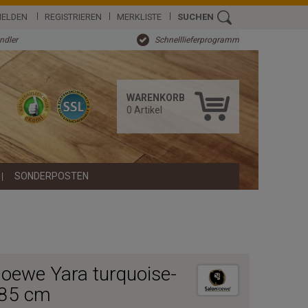
ELDEN
REGISTRIEREN
MERKLISTE
SUCHEN
ändler
Schnelllieferprogramm
WARENKORB
0
Artikel
SONDERPOSTEN
oewe Yara turquoise-
x85 cm