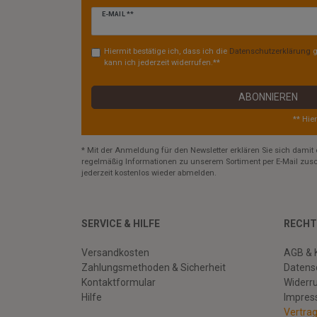
Newsletter
E-MAIL **
Honig
Hiermit bestätige ich, dass ich die
Daten­schutz­erklärung
g
kann ich jederzeit widerrufen.**
ABONNIEREN
** Hie
* Mit der Anmeldung für den Newsletter erklären Sie sich damit 
regelmäßig Informationen zu unserem Sortiment per E-Mail zusc
jederzeit kostenlos wieder abmelden.
SERVICE & HILFE
RECHT
Versandkosten
AGB & 
Zahlungsmethoden & Sicherheit
Datens
Kontaktformular
Widerr
Hilfe
Impre
Vertra