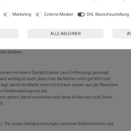
Fußmatten, die zu 100% PVC-frei sind. Dank eines hochwertigen
Marketing
Externe Medien
DHL Wunschzustellung
 Einem sicheren Gebrauch auch auf Fußbodenheizungen steht
ALLE ABLEHNEN
A
eparat bei angegebener Temperatur mit Feinwaschmittel und
ie Fasern auf, der Mattenflor wird aktiviert und
tt. Pflegen Sie so Ihre Fußmatte regelmäßig und Sie werden
lten bleiben.
können mit einem Dampfstrahler (aus Entfernung) gereinigt
z wichtig ist auch, dass man die Matten nicht gefaltet und
legt, damit die Matte nicht mit Knicken wieder aus der Maschine
inen Reklamationsgrund dar.
ckner geben, damit verstärken sich diese Knicke nur noch. Beim
in.
+/- 5%, sowie Farbabweichungen zwischen Bildschirmfoto und