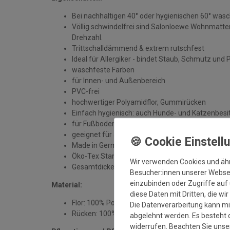
Bei nachhaltigen 40° oder hygienischen 60° was
Völlig schwindelfrei sind Salonloewe Wohnmatten
Drehzahl.
Trittschalldämmend & extrem rutschfest
Ideal für Allergiker - bindet Staub, Schmutz und 
waschfeste Farben
für Innen- und Außenbereich
PVC-frei
hochwertiger Polyamidflor, Gummirücken
Einfach hygienisch: auch Hunde- und Katzenbesit
für Fußbodenheizung geeignet
geeignet für alle sauberen, trockenen und unbe
Made in Germany
Öko-Tex Standard 100
Wir verwenden Cookies und äh
Gesamtdicke: ca. 7 mm
Besucher:innen unserer Webseit
einzubinden oder Zugriffe auf 
Material:
diese Daten mit Dritten, die wi
Flor: 100% Polyamid
Die Datenverarbeitung kann mit
Rücken: 100% Gummi
abgelehnt werden. Es besteht d
widerrufen. Beachten Sie uns