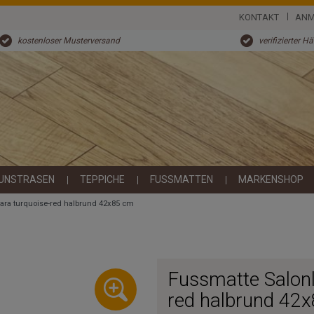
KONTAKT
ANM
kostenloser Musterversand
verifizierter H
UNSTRASEN
TEPPICHE
FUSSMATTEN
MARKENSHOP
ara turquoise-red halbrund 42x85 cm
Fussmatte Salonl
red halbrund 42