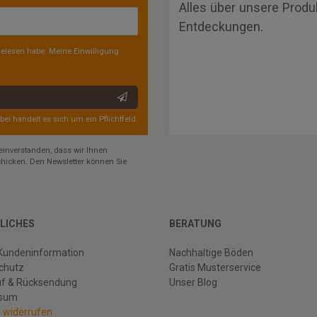
Alles über unsere Produ
Entdeckungen.
elesen habe. Meine Einwilligung
rbei handelt es sich um ein Pflichtfeld.
einverstanden, dass wir Ihnen
hicken. Den Newsletter können Sie
LICHES
BERATUNG
Kundeninformation
Nachhaltige Böden
chutz
Gratis Musterservice
uf & Rücksendung
Unser Blog
ssum
g widerrufen