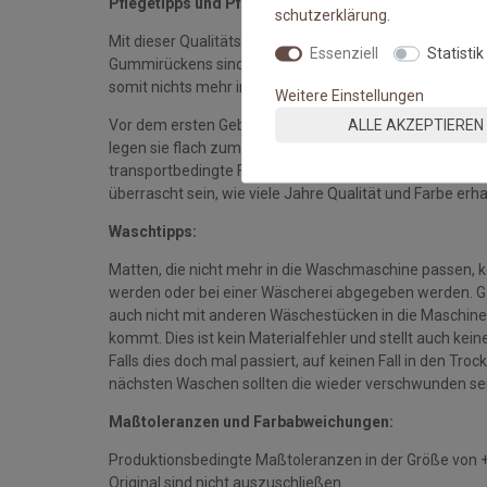
Pflegetipps und Pflegehinweise:
schutz­erklärung
.
Mit dieser Qualitätsmatte sichern Sie sich waschbare 
Essenziell
Statistik
Gummirückens sind die Fußmatten absolut ruschfest.
somit nichts mehr im Wege.
Weitere Einstellungen
ALLE AKZEPTIEREN
Vor dem ersten Gebrauch waschen Sie die Fußmatte s
legen sie flach zum Trocknen aus. Dadurch richten sich d
transportbedingte Falten und Knicke werden wieder gla
überrascht sein, wie viele Jahre Qualität und Farbe erha
Waschtipps:
Matten, die nicht mehr in die Waschmaschine passen, 
werden oder bei einer Wäscherei abgegeben werden. Gan
auch nicht mit anderen Wäschestücken in die Maschine 
kommt. Dies ist kein Materialfehler und stellt auch ke
Falls dies doch mal passiert, auf keinen Fall in den Tro
nächsten Waschen sollten die wieder verschwunden se
Maßtoleranzen und Farbabweichungen:
Produktionsbedingte Maßtoleranzen in der Größe von 
Original sind nicht auszuschließen