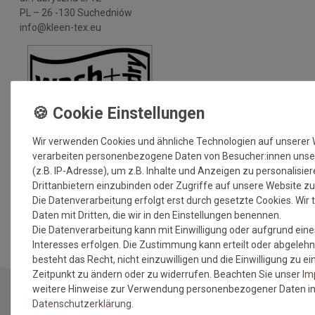
PL – 26 -130 Suchedniów
info@kleen-tex.eu
Wir verwenden Cookies und ähnliche Technologien auf unserer
verarbeiten personenbezogene Daten von Besucher:innen unse
(z.B. IP-Adresse), um z.B. Inhalte und Anzeigen zu personalisie
Drittanbietern einzubinden oder Zugriffe auf unsere Website zu
Die Datenverarbeitung erfolgt erst durch gesetzte Cookies. Wir t
MEHR INFORMATIONEN ZUM EU VERANTWORTLICHEN »
Daten mit Dritten, die wir in den Einstellungen benennen.
Die Datenverarbeitung kann mit Einwilligung oder aufgrund eine
Interesses erfolgen. Die Zustimmung kann erteilt oder abgelehn
besteht das Recht, nicht einzuwilligen und die Einwilligung zu 
Zeitpunkt zu ändern oder zu widerrufen. Beachten Sie unser
Im
weitere Hinweise zur Verwendung personenbezogener Daten in
Daten­schutz­erklärung
.