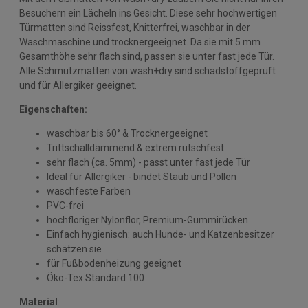
Besuchern ein Lächeln ins Gesicht. Diese sehr hochwertigen
Türmatten sind Reissfest, Knitterfrei, waschbar in der
Waschmaschine und trocknergeeignet. Da sie mit 5 mm
Gesamthöhe sehr flach sind, passen sie unter fast jede Tür.
Alle Schmutzmatten von wash+dry sind schadstoffgeprüft
und für Allergiker geeignet.
Eigenschaften:
waschbar bis 60° & Trocknergeeignet
Trittschalldämmend & extrem rutschfest
sehr flach (ca. 5mm) - passt unter fast jede Tür
Ideal für Allergiker - bindet Staub und Pollen
waschfeste Farben
PVC-frei
hochfloriger Nylonflor, Premium-Gummirücken
Einfach hygienisch: auch Hunde- und Katzenbesitzer
schätzen sie
für Fußbodenheizung geeignet
Öko-Tex Standard 100
Material
: