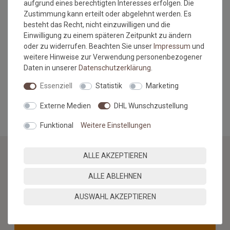
aufgrund eines berechtigten Interesses erfolgen. Die
Maßtoleranzen und Farbabweichungen:
Zustimmung kann erteilt oder abgelehnt werden. Es
besteht das Recht, nicht einzuwilligen und die
Produktionsbedingte Maßtoleranzen in der Größe von +/- 5%,
Einwilligung zu einem späteren Zeitpunkt zu ändern
sowie Farbabweichungen zwischen Bildschirmfoto und
oder zu widerrufen. Beachten Sie unser
Impressum
und
Original sind nicht auszuschließen
weitere Hinweise zur Verwendung personenbezogener
Daten in unserer
Daten­schutz­erklärung
.
"
Essenziell
Statistik
Marketing
MEHR INFORMATIONEN ZUM EU VERANTWORTLICHEN »
Externe Medien
DHL Wunschzustellung
Funktional
Weitere Einstellungen
ALLE AKZEPTIEREN
NEWSLETTER
ALLE ABLEHNEN
Jetzt anmelden: Profitieren Sie von aktuellen Angeboten
AUSWAHL AKZEPTIEREN
und erfahren Sie von den neuesten Produkten als
erstes.*