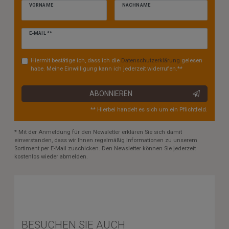
VORNAME
NACHNAME
Newsletter
E-MAIL **
Honig
Hiermit bestätige ich, dass ich die
Daten­schutz­erklärung
gelesen
habe. Meine Einwilligung kann ich jederzeit widerrufen.**
ABONNIEREN
** Hierbei handelt es sich um ein Pflichtfeld.
* Mit der Anmeldung für den Newsletter erklären Sie sich damit
einverstanden, dass wir Ihnen regelmäßig Informationen zu unserem
Sortiment per E-Mail zuschicken. Den Newsletter können Sie jederzeit
kostenlos wieder abmelden.
BESUCHEN SIE AUCH