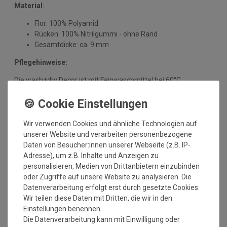
Material
:
Flor: 100% Polyamid
Rücken: 100% Nitrilgummi - ohne Rand
Gesamtdicke: ca. 9 mm
Pflegehinweise:
Die wash+dry Decor ist mit Feinwaschmittel bei 60°C
waschbar. Bitte beachten Sie die Höchstlast Ihrer
Waschmaschine. Sie können Ihre wash+dry Decor auch in eine
Wäscherei geben. Legen Sie die Matte anschließend immer
flach zum Trocknen aus. Eine Reinigung mit dem
Wir verwenden Cookies und ähnliche Technologien auf
Sprühextraktionsverfahren ist möglich. Pflegen Sie so Ihre
unserer Website und verarbeiten personenbezogene
wash+dry Decor regelmäßig und Sie werden überrascht sein,
Daten von Besucher:innen unserer Webseite (z.B. IP-
wie lange Qualität und Farbe erhalten bleiben.""
Adresse), um z.B. Inhalte und Anzeigen zu
personalisieren, Medien von Drittanbietern einzubinden
Einsatzbereich:
oder Zugriffe auf unsere Website zu analysieren. Die
Datenverarbeitung erfolgt erst durch gesetzte Cookies.
Die wash+dry Matte ist rutschfest und für alle sauberen,
Wir teilen diese Daten mit Dritten, die wir in den
trockenen und unbehandelten Böden geeignet. Ihr
Einstellungen benennen.
Einsatzbereich ist unbegrenzt, da sie im Innen- und
Die Datenverarbeitung kann mit Einwilligung oder
Außenbereich für Hygiene und Farbakzente sorgt.