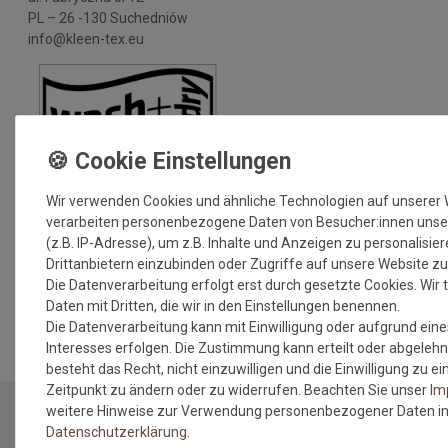
PL – 26 -130 Suchedniów
info@kleen-tex.eu
Wir verwenden Cookies und ähnliche Technologien auf unserer
verarbeiten personenbezogene Daten von Besucher:innen unse
(z.B. IP-Adresse), um z.B. Inhalte und Anzeigen zu personalisie
Drittanbietern einzubinden oder Zugriffe auf unsere Website zu
Die Datenverarbeitung erfolgt erst durch gesetzte Cookies. Wir t
MEHR INFORMATIONEN ZUM EU VERANTWORTLICHEN »
Daten mit Dritten, die wir in den Einstellungen benennen.
Die Datenverarbeitung kann mit Einwilligung oder aufgrund eine
Interesses erfolgen. Die Zustimmung kann erteilt oder abgelehn
besteht das Recht, nicht einzuwilligen und die Einwilligung zu 
Zeitpunkt zu ändern oder zu widerrufen. Beachten Sie unser
Im
weitere Hinweise zur Verwendung personenbezogener Daten in
Daten­schutz­erklärung
.