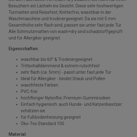
Besuchern ein Lächeln ins Gesicht. Diese sehr hochwertigen
Türmatten sind Reissfest, Knitterfrei, waschbar in der
Waschmaschine und trocknergeeignet. Da sie mit 5 mm
Gesamthöhe sehr flach sind, passen sie unter fast jede Tür.
Alle Schmutzmatten von wash+dry sind schadstoffgeprüft
und für Allergiker geeignet.
Eigenschaften:
waschbar bis 60° & Trocknergeeignet
Trittschalldämmend & extrem rutschfest
sehr flach (ca. 5mm) - passt unter fast jede Tür
Ideal für Allergiker - bindet Staub und Pollen
waschfeste Farben
PVC-frei
hochfloriger Nylonflor, Premium-Gummirücken
Einfach hygienisch: auch Hunde- und Katzenbesitzer
schätzen sie
für Fußbodenheizung geeignet
Öko-Tex Standard 100
Material
: