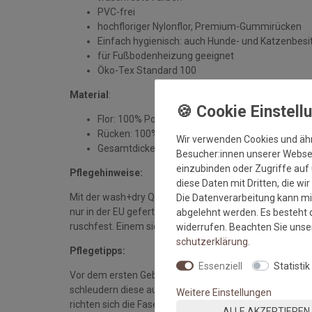
PVC-frei
hochfloriger Nylonflor, Premium-Gummirücken
Einfach hygienisch: auch Hunde- und Katzenbesi
für Fußbodenheizung geeignet
Öko-Tex Standard 100
Material
:
Flor: 100% Polyamid
Rücken: 100% Nitrilgummi
Wir verwenden Cookies und äh
Gesamtdicke: ca. 7 mm
Besucher:innen unserer Webseit
einzubinden oder Zugriffe auf 
Pflegehinweise:
diese Daten mit Dritten, die wi
Mit der wash+dry Qualität sichern Sie sich waschbare 
Die Datenverarbeitung kann mit
nur in der EU gefertigt werden. Dank eines hochwerti
abgelehnt werden. Es besteht d
ruschfest. Einem sicheren Gebrauch auch auf Fußbode
widerrufen. Beachten Sie uns
schutz­erklärung
.
Pflegetipps:
Essenziell
Statistik
Vor dem ersten Gebrauch waschen Sie die Fußmatte se
schleudern diese auf niedriger Stufe und legen sie bei
Weitere Einstellungen
richten sich die Fasern auf, der Mattenflor wird aktivie
ALLE AKZEPTIEREN