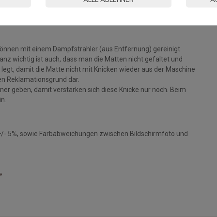
Sie werden überrascht sein, wie viele
können mit einem Dampfstrahler (aus Entfernung) gereinigt
z wichtig ist auch, dass man die Matten nicht gefaltet und
legt, damit die Matte nicht mit Knicken wieder aus der Maschine
inen Reklamationsgrund dar.
ckner geben, damit verstärken sich diese Knicke nur noch. Beim
in.
+/- 5%, sowie Farbabweichungen zwischen Bildschirmfoto und
»