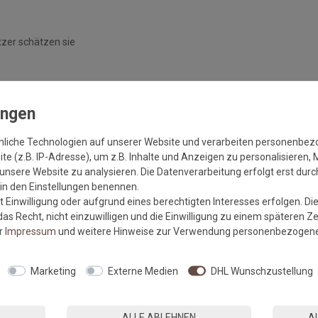
tzer schätzen sie
nliche Technologien auf unserer Website und verarbeiten personenbe
e (z.B. IP-Adresse), um z.B. Inhalte und Anzeigen zu personalisieren, 
unsere Website zu analysieren. Die Datenverarbeitung erfolgt erst durch
r in den Einstellungen benennen.
und trocknergeeignete Fußmatten, die zu 100% PVC-frei sind und
 Einwilligung oder aufgrund eines berechtigten Interesses erfolgen. Di
gen Gummirückens sind die wash+dry Fußmatten absolut
as Recht, nicht einzuwilligen und die Einwilligung zu einem späteren Z
nheizungen steht somit nichts mehr im Wege.
er
Impressum
und weitere Hinweise zur Verwendung personenbezogene
Marketing
Externe Medien
DHL Wunschzustellung
parat bei angegebener Temperatur mit Feinwaschmittel,
 90°C in den Trockner oder flach zum Trocknen aus. Dadurch
rt und transportbedingte Falten und Knicke werden wieder glatt.
ALLE ABLEHNEN
A