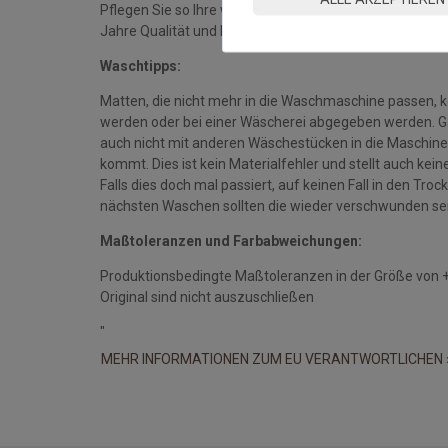
Pflegen Sie so Ihre wash+dry Fußmatte regelmäßig und 
Jahre Qualität und Farbe erhalten bleiben.
Waschtipps:
Matten, die nicht mehr in die Waschmaschine passen, 
werden oder bei einer Wäscherei abgegeben werden. Gan
auch nicht mit anderen Wäschestücken in die Maschine 
kommt. Dies ist kein Materialfehler und stellt auch ke
Falls dies doch mal passiert, auf keinen Fall in den Tro
nächsten Waschen sollten die wieder verschwunden se
Maßtoleranzen und Farbabweichungen:
Produktionsbedingte Maßtoleranzen in der Größe von 
Original sind nicht auszuschließen
"
MEHR INFORMATIONEN ZUM EU VERANTWORTLICHEN 