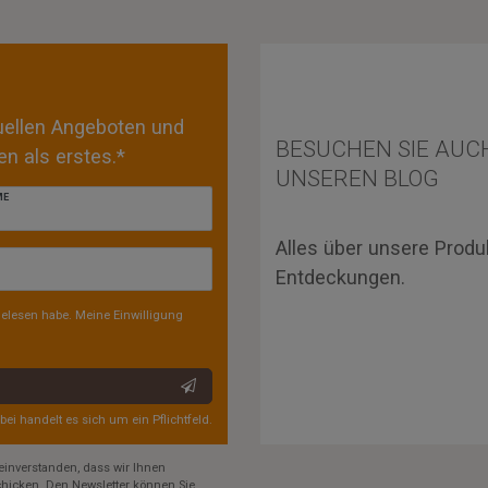
tuellen Angeboten und
BESUCHEN SIE AUC
n als erstes.*
UNSEREN BLOG
ME
Alles über unsere Produ
Entdeckungen.
elesen habe. Meine Einwilligung
rbei handelt es sich um ein Pflichtfeld.
einverstanden, dass wir Ihnen
hicken. Den Newsletter können Sie