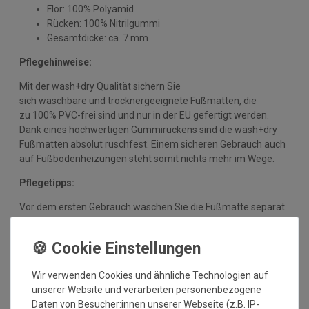
Flor: 100% Polyamid
Rücken: 100% Nitrilgummi
Gesamtdicke: ca. 7 mm
Pflegehinweise:
Mit der wash+dry Qualität sichern Sie
sich waschbare und trocknergeeignete Fußmatten, die
zu 100% PVC-frei sind und nur in der EU gefertigt werden.
Dank eines hochwertigen Gummirückens sind die wash+dry
Fußmatten absolut ruschfest. Einem sicheren Gebrauch auch
auf Fußbodenheizungen steht somit nichts mehr im Wege.
Pflegetipps:
Vor dem ersten Gebrauch waschen Sie die Fußmatte separat
bei angegebener Temperatur mit Feinwaschmittel,
schleudern diese auf niedriger Stufe und legen sie bei 90°C in
den Trockner oder flach zum Trocknen aus. Dadurch richten
sich die Fasern auf, der Mattenflor wird aktiviert und
Wir verwenden Cookies und ähnliche Technologien auf
transportbedingte Falten und Knicke werden wieder glatt.
unserer Website und verarbeiten personenbezogene
Pflegen Sie so Ihre wash+dry Fußmatte regelmäßig und Sie
Daten von Besucher:innen unserer Webseite (z.B. IP-
werden überrascht sein, wie viele