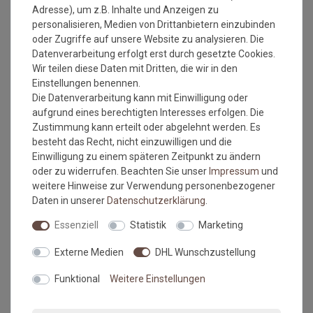
Adresse), um z.B. Inhalte und Anzeigen zu
Jahre Qualität und Farbe erhalten bleiben.
personalisieren, Medien von Drittanbietern einzubinden
Waschtipps:
oder Zugriffe auf unsere Website zu analysieren. Die
Datenverarbeitung erfolgt erst durch gesetzte Cookies.
Matten, die nicht mehr in die Waschmaschine passen, können
Wir teilen diese Daten mit Dritten, die wir in den
mit einem Dampfstrahler (aus Entfernung) gereinigt werden
Einstellungen benennen.
oder bei einer Wäscherei abgegeben werden. Ganz wichtig ist
Die Datenverarbeitung kann mit Einwilligung oder
auch, dass man die Matten nicht gefaltet und auch nicht mit
aufgrund eines berechtigten Interesses erfolgen. Die
anderen Wäschestücken in die Maschine legt, damit die Matte
Zustimmung kann erteilt oder abgelehnt werden. Es
nicht mit Knicken wieder aus der Maschine kommt. Dies ist
besteht das Recht, nicht einzuwilligen und die
kein Materialfehler und stellt auch keinen Reklamationsgrund
Einwilligung zu einem späteren Zeitpunkt zu ändern
dar.
oder zu widerrufen. Beachten Sie unser
Impressum
und
Falls dies doch mal passiert, auf keinen Fall in den Trockner
weitere Hinweise zur Verwendung personenbezogener
geben, damit verstärken sich diese Knicke nur noch. Beim
Daten in unserer
Daten­schutz­erklärung
.
nächsten Waschen sollten die wieder verschwunden sein.
Essenziell
Statistik
Marketing
Maßtoleranzen und Farbabweichungen:
Externe Medien
DHL Wunschzustellung
Produktionsbedingte Maßtoleranzen in der Größe von +/- 5%,
sowie Farbabweichungen zwischen Bildschirmfoto und
Funktional
Weitere Einstellungen
Original sind nicht auszuschließen
"