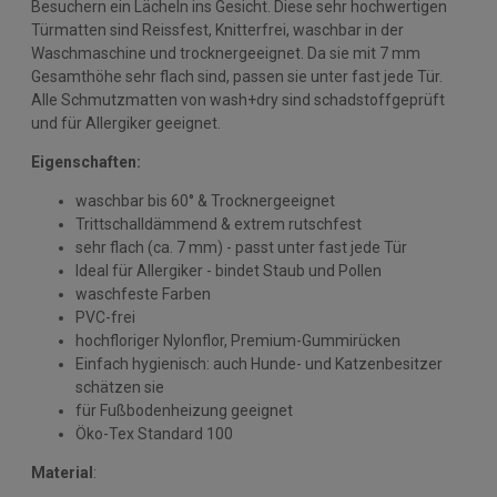
Besuchern ein Lächeln ins Gesicht. Diese sehr hochwertigen
Türmatten sind Reissfest, Knitterfrei, waschbar in der
Waschmaschine und trocknergeeignet. Da sie mit 7 mm
Gesamthöhe sehr flach sind, passen sie unter fast jede Tür.
Alle Schmutzmatten von wash+dry sind schadstoffgeprüft
und für Allergiker geeignet.
Eigenschaften:
waschbar bis 60° & Trocknergeeignet
Trittschalldämmend & extrem rutschfest
sehr flach (ca. 7 mm) - passt unter fast jede Tür
Ideal für Allergiker - bindet Staub und Pollen
waschfeste Farben
PVC-frei
hochfloriger Nylonflor, Premium-Gummirücken
Einfach hygienisch: auch Hunde- und Katzenbesitzer
schätzen sie
für Fußbodenheizung geeignet
Öko-Tex Standard 100
Material
: