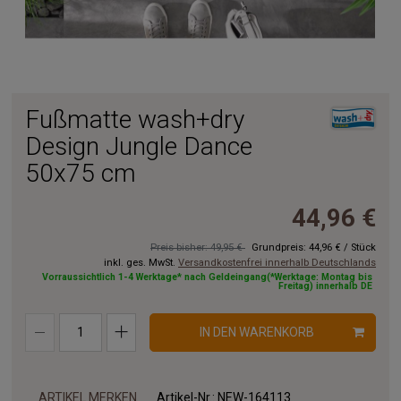
Fußmatte wash+dry
Design Jungle Dance
50x75 cm
44,96 €
Preis bisher: 49,95 €
Grundpreis:
44,96 €
/
Stück
inkl. ges. MwSt.
Versandkostenfrei innerhalb Deutschlands
Vorraussichtlich 1-4 Werktage* nach Geldeingang(*Werktage: Montag bis
Freitag) innerhalb DE
IN DEN WARENKORB
ARTIKEL MERKEN
Artikel-Nr.:
NEW-164113