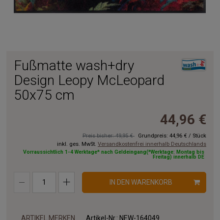
Fußmatte wash+dry
Design Leopy McLeopard
50x75 cm
44,96 €
Preis bisher: 49,95 €
Grundpreis:
44,96 €
/
Stück
inkl. ges. MwSt.
Versandkostenfrei innerhalb Deutschlands
Vorraussichtlich 1-4 Werktage* nach Geldeingang(*Werktage: Montag bis
Freitag) innerhalb DE
IN DEN WARENKORB
ARTIKEL MERKEN
Artikel-Nr.:
NEW-164049