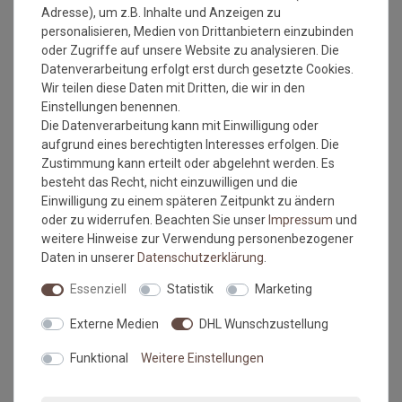
Adresse), um z.B. Inhalte und Anzeigen zu
Jahre Qualität und Farbe erhalten bleiben.
personalisieren, Medien von Drittanbietern einzubinden
Waschtipps:
oder Zugriffe auf unsere Website zu analysieren. Die
Datenverarbeitung erfolgt erst durch gesetzte Cookies.
Matten, die nicht mehr in die Waschmaschine passen, können
Wir teilen diese Daten mit Dritten, die wir in den
mit einem Dampfstrahler (aus Entfernung) gereinigt werden
Einstellungen benennen.
oder bei einer Wäscherei abgegeben werden. Ganz wichtig ist
Die Datenverarbeitung kann mit Einwilligung oder
auch, dass man die Matten nicht gefaltet und auch nicht mit
aufgrund eines berechtigten Interesses erfolgen. Die
anderen Wäschestücken in die Maschine legt, damit die Matte
Zustimmung kann erteilt oder abgelehnt werden. Es
nicht mit Knicken wieder aus der Maschine kommt. Dies ist
besteht das Recht, nicht einzuwilligen und die
kein Materialfehler und stellt auch keinen Reklamationsgrund
Einwilligung zu einem späteren Zeitpunkt zu ändern
dar.
oder zu widerrufen. Beachten Sie unser
Impressum
und
Falls dies doch mal passiert, auf keinen Fall in den Trockner
weitere Hinweise zur Verwendung personenbezogener
geben, damit verstärken sich diese Knicke nur noch. Beim
Daten in unserer
Daten­schutz­erklärung
.
nächsten Waschen sollten die wieder verschwunden sein.
Essenziell
Statistik
Marketing
Maßtoleranzen und Farbabweichungen:
Externe Medien
DHL Wunschzustellung
Produktionsbedingte Maßtoleranzen in der Größe von +/- 5%,
sowie Farbabweichungen zwischen Bildschirmfoto und
Funktional
Weitere Einstellungen
Original sind nicht auszuschließen
"