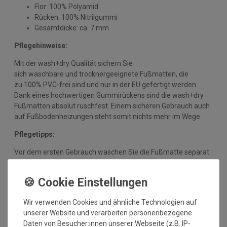
Flor: 100% Polyamid
Rücken: 100% Nitrilgummi
Gesamtdicke: ca. 7 mm
Pflegehinweise:
Mit der wash+dry Qualität sichern Sie
sich waschbare und trocknergeeignete Fußmatten, die
zu 100% PVC-frei sind und nur in der EU gefertigt werden.
Dank eines hochwertigen Gummirückens sind die wash+dry
Fußmatten absolut ruschfest. Einem sicheren Gebrauch auch
auf Fußbodenheizungen steht somit nichts mehr im Wege.
Pflegetipps:
Vor dem ersten Gebrauch waschen Sie die Fußmatte separat
bei angegebener Temperatur mit Feinwaschmittel,
schleudern diese auf niedriger Stufe und legen sie bei 90°C in
den Trockner oder flach zum Trocknen aus. Dadurch richten
sich die Fasern auf, der Mattenflor wird aktiviert und
Wir verwenden Cookies und ähnliche Technologien auf
transportbedingte Falten und Knicke werden wieder glatt.
unserer Website und verarbeiten personenbezogene
Pflegen Sie so Ihre wash+dry Fußmatte regelmäßig und Sie
Daten von Besucher:innen unserer Webseite (z.B. IP-
werden überrascht sein, wie viele