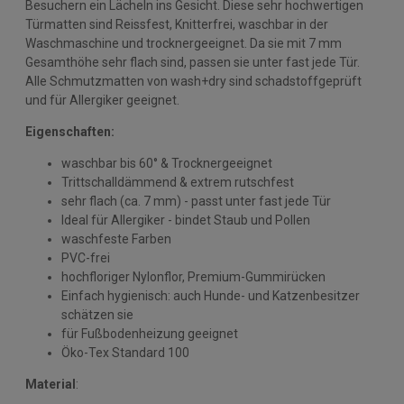
Besuchern ein Lächeln ins Gesicht. Diese sehr hochwertigen
Türmatten sind Reissfest, Knitterfrei, waschbar in der
Waschmaschine und trocknergeeignet. Da sie mit 7 mm
Gesamthöhe sehr flach sind, passen sie unter fast jede Tür.
Alle Schmutzmatten von wash+dry sind schadstoffgeprüft
und für Allergiker geeignet.
Eigenschaften:
waschbar bis 60° & Trocknergeeignet
Trittschalldämmend & extrem rutschfest
sehr flach (ca. 7 mm) - passt unter fast jede Tür
Ideal für Allergiker - bindet Staub und Pollen
waschfeste Farben
PVC-frei
hochfloriger Nylonflor, Premium-Gummirücken
Einfach hygienisch: auch Hunde- und Katzenbesitzer
schätzen sie
für Fußbodenheizung geeignet
Öko-Tex Standard 100
Material
: