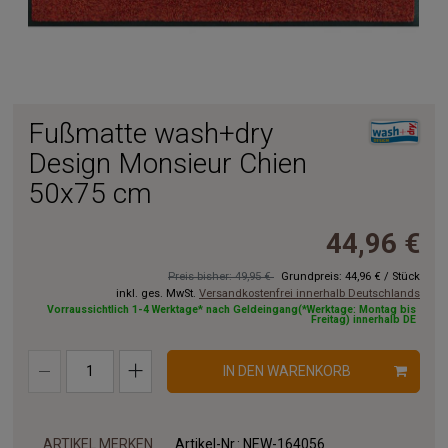
Fußmatte wash+dry
Design Monsieur Chien
50x75 cm
44,96 €
Preis bisher: 49,95 €
Grundpreis:
44,96 €
/
Stück
inkl. ges. MwSt.
Versandkostenfrei innerhalb Deutschlands
Vorraussichtlich 1-4 Werktage* nach Geldeingang(*Werktage: Montag bis
Freitag) innerhalb DE
IN DEN WARENKORB
ARTIKEL MERKEN
Artikel-Nr.:
NEW-164056