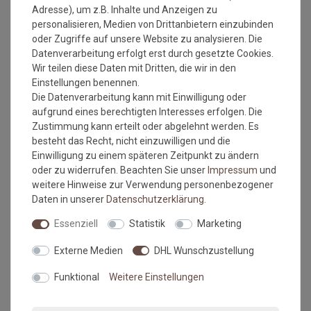
Adresse), um z.B. Inhalte und Anzeigen zu
Jahre Qualität und Farbe erhalten bleiben.
personalisieren, Medien von Drittanbietern einzubinden
Waschtipps:
oder Zugriffe auf unsere Website zu analysieren. Die
Datenverarbeitung erfolgt erst durch gesetzte Cookies.
Matten, die nicht mehr in die Waschmaschine passen, können
Wir teilen diese Daten mit Dritten, die wir in den
mit einem Dampfstrahler (aus Entfernung) gereinigt werden
Einstellungen benennen.
oder bei einer Wäscherei abgegeben werden. Ganz wichtig ist
Die Datenverarbeitung kann mit Einwilligung oder
auch, dass man die Matten nicht gefaltet und auch nicht mit
aufgrund eines berechtigten Interesses erfolgen. Die
anderen Wäschestücken in die Maschine legt, damit die Matte
Zustimmung kann erteilt oder abgelehnt werden. Es
nicht mit Knicken wieder aus der Maschine kommt. Dies ist
besteht das Recht, nicht einzuwilligen und die
kein Materialfehler und stellt auch keinen Reklamationsgrund
Einwilligung zu einem späteren Zeitpunkt zu ändern
dar.
oder zu widerrufen. Beachten Sie unser
Impressum
und
Falls dies doch mal passiert, auf keinen Fall in den Trockner
weitere Hinweise zur Verwendung personenbezogener
geben, damit verstärken sich diese Knicke nur noch. Beim
Daten in unserer
Daten­schutz­erklärung
.
nächsten Waschen sollten die wieder verschwunden sein.
Essenziell
Statistik
Marketing
Maßtoleranzen und Farbabweichungen:
Externe Medien
DHL Wunschzustellung
Produktionsbedingte Maßtoleranzen in der Größe von +/- 5%,
sowie Farbabweichungen zwischen Bildschirmfoto und
Funktional
Weitere Einstellungen
Original sind nicht auszuschließen
"