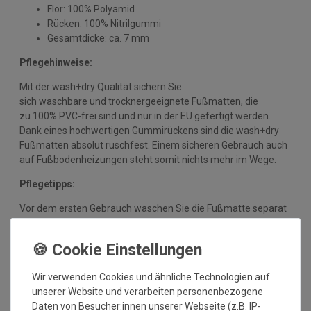
Flor: 100% Polyamid
Rücken: 100% Nitrilgummi
Gesamtdicke: ca. 7 mm
Pflegehinweise:
Mit der wash+dry Qualität sichern Sie
sich waschbare und trocknergeeignete Fußmatten, die
zu 100% PVC-frei sind und nur in der EU gefertigt werden.
Dank eines hochwertigen Gummirückens sind die wash+dry
Fußmatten absolut ruschfest. Einem sicheren Gebrauch auch
auf Fußbodenheizungen steht somit nichts mehr im Wege.
Pflegetipps:
Vor dem ersten Gebrauch waschen Sie die Fußmatte separat
bei angegebener Temperatur mit Feinwaschmittel,
schleudern diese auf niedriger Stufe und legen sie bei 90°C in
den Trockner oder flach zum Trocknen aus. Dadurch richten
sich die Fasern auf, der Mattenflor wird aktiviert und
Wir verwenden Cookies und ähnliche Technologien auf
transportbedingte Falten und Knicke werden wieder glatt.
unserer Website und verarbeiten personenbezogene
Pflegen Sie so Ihre wash+dry Fußmatte regelmäßig und Sie
Daten von Besucher:innen unserer Webseite (z.B. IP-
werden überrascht sein, wie viele