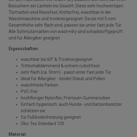
Besuchern ein Lächeln ins Gesicht. Diese sehr hochwertigen
Türmatten sind Reissfest, Knitterfrei, waschbar in der
Waschmaschine und trocknergeeignet. Da sie mit 5 mm
Gesamthöhe sehr flach sind, passen sie unter fast jede Tür.
Alle Schmutzmatten von wash+dry sind schadstoffgeprüft
und für Allergiker geeignet.
Eigenschaften:
waschbar bis 60° & Trocknergeeignet
Trittschalldämmend & extrem rutschfest
sehr flach (ca. 5mm) - passt unter fast jede Tür
Ideal für Allergiker - bindet Staub und Pollen
waschfeste Farben
PVC-frei
hochfloriger Nylonflor, Premium-Gummirücken
Einfach hygienisch: auch Hunde- und Katzenbesitzer
schätzen sie
für Fußbodenheizung geeignet
Öko-Tex Standard 100
Material
: