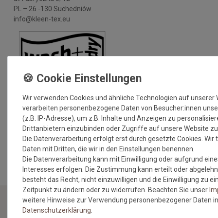
PL – 26 -130 Suchedniów
info@kleen-tex.eu
Wir verwenden Cookies und ähnliche Technologien auf unserer
verarbeiten personenbezogene Daten von Besucher:innen unse
(z.B. IP-Adresse), um z.B. Inhalte und Anzeigen zu personalisie
Drittanbietern einzubinden oder Zugriffe auf unsere Website zu
Die Datenverarbeitung erfolgt erst durch gesetzte Cookies. Wir t
MEHR INFORMATIONEN ZUM EU VERANTWORTLICHEN »
Daten mit Dritten, die wir in den Einstellungen benennen.
Die Datenverarbeitung kann mit Einwilligung oder aufgrund eine
Interesses erfolgen. Die Zustimmung kann erteilt oder abgelehn
besteht das Recht, nicht einzuwilligen und die Einwilligung zu 
Zeitpunkt zu ändern oder zu widerrufen. Beachten Sie unser
Im
weitere Hinweise zur Verwendung personenbezogener Daten in
Daten­schutz­erklärung
.